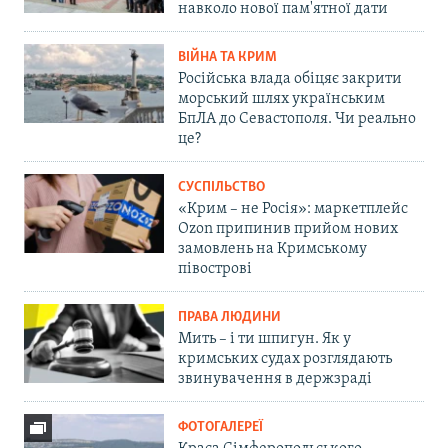
навколо нової пам'ятної дати
ВІЙНА ТА КРИМ
Російська влада обіцяє закрити
морський шлях українським
БпЛА до Севастополя. Чи реально
це?
СУСПІЛЬСТВО
«Крим – не Росія»: маркетплейс
Ozon припинив прийом нових
замовлень на Кримському
півострові
ПРАВА ЛЮДИНИ
Мить – і ти шпигун. Як у
кримських судах розглядають
звинувачення в держзраді
ФОТОГАЛЕРЕЇ