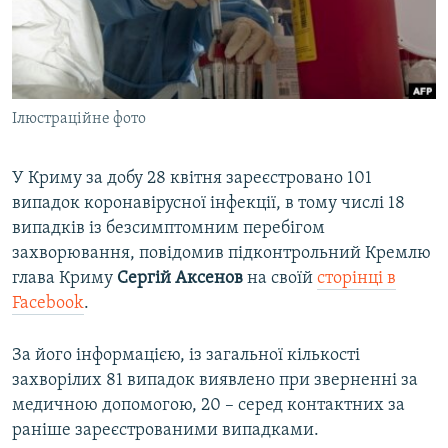
ВІДЕОУРОКИ «ELIFBE»
Русский
СВІДЧЕННЯ ОКУПАЦІЇ
Qırımtatar
УКРАЇНСЬКА ПРОБЛЕМА КРИМУ
Ілюстраційне фото
ДОЛУЧАЙСЯ!
ІНФОГРАФІКА
У Криму за добу 28 квітня зареєстровано 101
випадок коронавірусної інфекції, в тому числі 18
Усі сайти RFE/RL
випадків із безсимптомним перебігом
захворювання, повідомив підконтрольний Кремлю
глава Криму
Сергій Аксенов
на своїй
сторінці в
Facebook
.
За його інформацією, із загальної кількості
захворілих 81 випадок виявлено при зверненні за
медичною допомогою, 20 – серед контактних за
раніше зареєстрованими випадками.