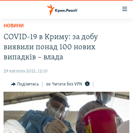
Доступність
посилання
Перейти
НОВИНИ
до
НОВИНИ
COVID-19 в Криму: за добу
основного
ВОДА.КРИМ
матеріалу
виявили понад 100 нових
ВІДЕО ТА ФОТО
Перейти
випадків – влада
до
ПОЛІТИКА
основної
29 квітень 2021, 12:10
БЛОГИ
навігації
Перейти
Поділитись
Читати без VPN
ПОГЛЯД
до
ІНТЕРВ'Ю
пошуку
ВСЕ ЗА ДЕНЬ
СПЕЦПРОЕКТИ
ЯК ОБІЙТИ БЛОКУВАННЯ
ДЕПОРТАЦІЯ