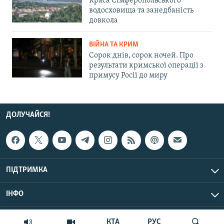
Краса Сімферопольського
водосховища та занедбаність
довкола
ВІЙНА ТА КРИМ
Сорок днів, сорок ночей. Про
результати кримської операції з
примусу Росії до миру
ДОЛУЧАЙСЯ!
ПІДТРИМКА
ІНФО
© Крим.Реалії, 2026 | Усі права застережено.
КТА
РУС