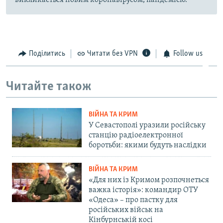
викликається новим коронавірусом, пандемією.
Поділитись
Читати без VPN
Follow us
Читайте також
ВІЙНА ТА КРИМ
У Севастополі уразили російську
станцію радіоелектронної
боротьби: якими будуть наслідки
ВІЙНА ТА КРИМ
«Для них із Кримом розпочнеться
важка історія»: командир ОТУ
«Одеса» – про пастку для
російських військ на
Кінбурнській косі