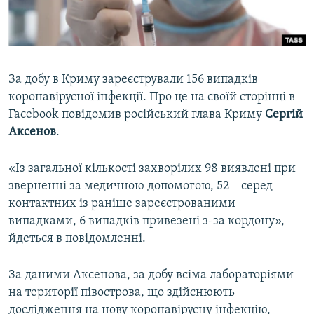
ВІДЕОУРОКИ «ELIFBE»
Русский
СВІДЧЕННЯ ОКУПАЦІЇ
Qırımtatar
УКРАЇНСЬКА ПРОБЛЕМА КРИМУ
За добу в Криму зареєстрували 156 випадків
ДОЛУЧАЙСЯ!
ІНФОГРАФІКА
коронавірусної інфекції. Про це на своїй сторінці в
Facebook повідомив російський глава Криму
Сергій
Аксенов
.
Усі сайти RFE/RL
«Із загальної кількості захворілих 98 виявлені при
зверненні за медичною допомогою, 52 – серед
контактних із раніше зареєстрованими
випадками, 6 випадків привезені з-за кордону», –
йдеться в повідомленні.
За даними Аксенова, за добу всіма лабораторіями
на території півострова, що здійснюють
дослідження на нову коронавірусну інфекцію,