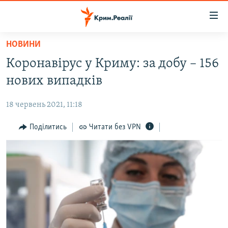
Доступність
посилання
Перейти
НОВИНИ
до
НОВИНИ
Коронавірус у Криму: за добу – 156
основного
ВОДА.КРИМ
матеріалу
нових випадків
ВІДЕО ТА ФОТО
Перейти
до
18 червень 2021, 11:18
ПОЛІТИКА
основної
БЛОГИ
Поділитись
Читати без VPN
навігації
Перейти
ПОГЛЯД
до
ІНТЕРВ'Ю
пошуку
ВСЕ ЗА ДЕНЬ
СПЕЦПРОЕКТИ
ЯК ОБІЙТИ БЛОКУВАННЯ
ДЕПОРТАЦІЯ