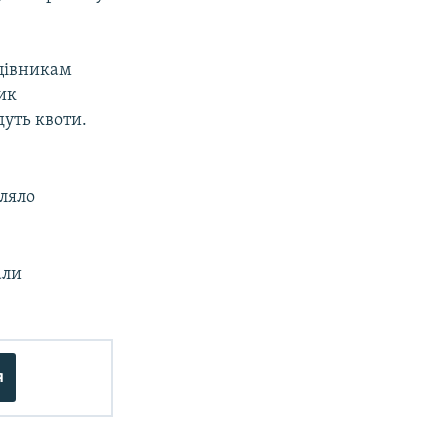
цівникам
ик
дуть квоти.
мляло
али
я