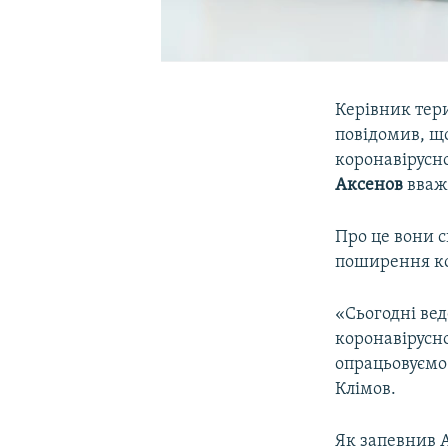
Керівник тер
повідомив, що
коронавірусн
Аксенов
вваж
Про це вони с
поширення ко
«Сьогодні вед
коронавірусно
опрацьовуємо 
Клімов.
Як запевнив 