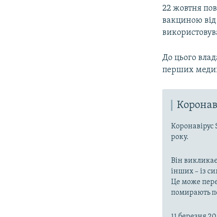
22 жовтня по
вакциною від
використовува
До цього влад
перших медик
Коронав
Коронавірус 
року.
Він викликає
інших – із с
Це може пере
помирають пе
11 березня 2