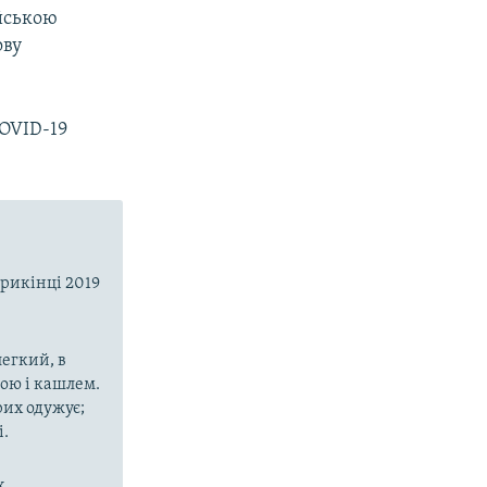
йською
ову
COVID-19
прикінці 2019
егкий, в
рою і кашлем.
рих одужує;
і.
х