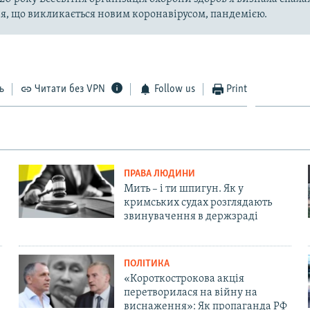
, що викликається новим коронавірусом, пандемією.
ь
Читати без VPN
Follow us
Print
ПРАВА ЛЮДИНИ
Мить – і ти шпигун. Як у
кримських судах розглядають
звинувачення в держзраді
ПОЛІТИКА
«Короткострокова акція
перетворилася на війну на
виснаження»: Як пропаганда РФ