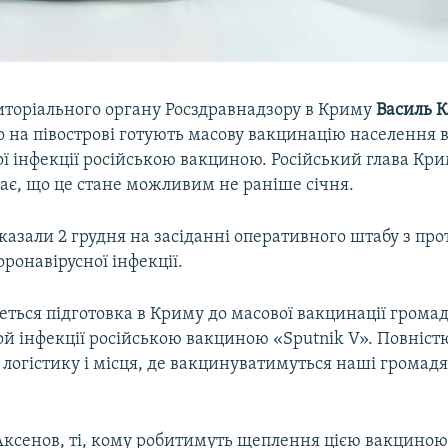
иторіального органу Росздравнадзору в Криму
Василь К
 на півострові готують масову вакцинацію населення в
ої інфекції російською вакциною. Російський глава Кр
ає, що це стане можливим не раніше січня.
казали 2 грудня на засіданні оперативного штабу з про
ронавірусної інфекції.
еться підготовка в Криму до масової вакцинації громад
й інфекції російською вакциною «Sputnik V». Повніст
логістику і місця, де вакцинуватимуться наші громадя
Аксенов, ті, кому робитимуть щеплення цією вакциною,