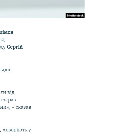
лімов
ід
иму
Сергій
тидії
ян від
ю зараз
ни», – сказав
 «хворіють у