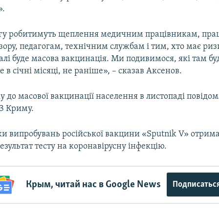
».
гу робитимуть щеплення медичним працівникам, пра
ору, педагогам, технічним службам і тим, хто має риз
лі буде масова вакцинація. Ми подивимося, які там бу
е в січні місяці, не раніше», – сказав Аксенов.
у до масової вакцинації населення в листопаді повідо
З Криму.
ки випробувань російської вакцини «Sputnik V» отрим
зультат тесту на коронавірусну інфекцію.
Крым, читай нас в Google News
Подписатьс