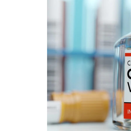
ВІДЕОУРОКИ «ELIFBE»
СВІДЧЕННЯ ОКУПАЦІЇ
УКРАЇНСЬКА ПРОБЛЕМА КРИМУ
ІНФОГРАФІКА