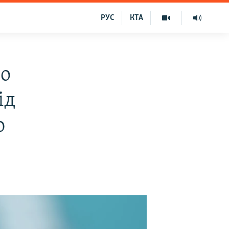
РУС
КТА
во
ід
ю