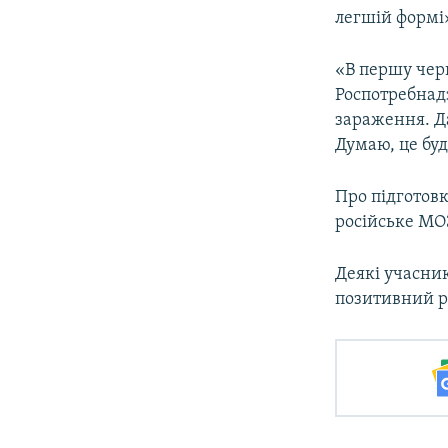
легшій формі
«В першу чер
Роспотребнадз
зараження. Да
Думаю, це буд
Про підготовк
російське МО
Деякі учасни
позитивний ре