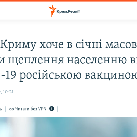
Криму хоче в січні масо
и щеплення населенню в
-19 російською вакцино
, 10:21
ь
Читати без VPN