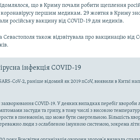
відомлялося, що в Криму почали робити щеплення росі
 коронавірусу першим медикам. 29 жовтня в Криму зн
ли російську вакцину від COVID-19 для медиків.
а Севастополя також відзвітувала про вакцинацію від 
ів.
ірусна інфекція COVID-19
SARS-CoV-2, раніше відомий як 2019 nCoV, виявили в Китаї на
 захворювання COVID-19. У деяких випадках перебіг хвороби л
имптомами застуди та грипу, в тому числі з високою температу
рости в пневмонію, що може бути смертельною. Більшість хво
реважно люди з ослабленою імунною системою, зокрема літн
020 року Всесвітня організація охорони здоров'я визнала спала