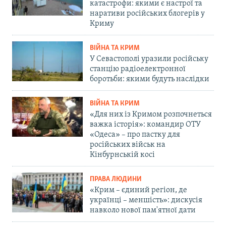
катастрофи: якими є настрої та
наративи російських блогерів у
Криму
ВІЙНА ТА КРИМ
У Севастополі уразили російську
станцію радіоелектронної
боротьби: якими будуть наслідки
ВІЙНА ТА КРИМ
«Для них із Кримом розпочнеться
важка історія»: командир ОТУ
«Одеса» – про пастку для
російських військ на
Кінбурнській косі
ПРАВА ЛЮДИНИ
«Крим – єдиний регіон, де
українці – меншість»: дискусія
навколо нової пам'ятної дати