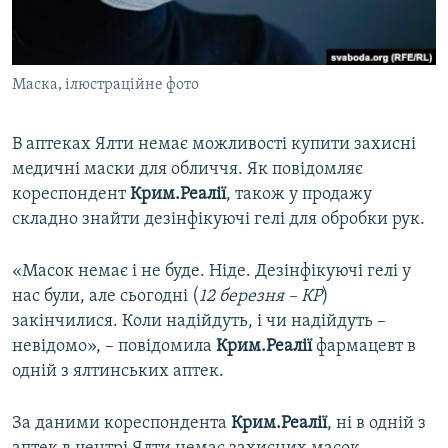
ВІДЕОУРОКИ «ELIFBE»
Русский
СВІДЧЕННЯ ОКУПАЦІЇ
Qırımtatar
Маска, ілюстраційне фото
УКРАЇНСЬКА ПРОБЛЕМА КРИМУ
ДОЛУЧАЙСЯ!
ІНФОГРАФІКА
В аптеках Ялти немає можливості купити захисні
медичні маски для обличчя. Як повідомляє
кореспондент
Крим.Реалії
, також у продажу
Усі сайти RFE/RL
складно знайти дезінфікуючі гелі для обробки рук.
«Масок немає і не буде. Ніде. Дезінфікуючі гелі у
нас були, але сьогодні (
12 березня – КР
)
закінчилися. Коли надійдуть, і чи надійдуть –
невідомо», – повідомила
Крим.Реалії
фармацевт в
одній з ялтинських аптек.
За даними кореспондента
Крим.Реалії
, ні в одній з