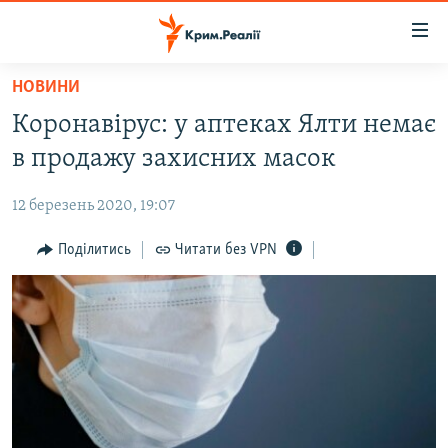
Доступність
посилання
Перейти
НОВИНИ
до
НОВИНИ
Коронавірус: у аптеках Ялти немає
основного
ВОДА.КРИМ
матеріалу
в продажу захисних масок
ВІДЕО ТА ФОТО
Перейти
до
12 березень 2020, 19:07
ПОЛІТИКА
основної
БЛОГИ
Поділитись
Читати без VPN
навігації
Перейти
ПОГЛЯД
до
ІНТЕРВ'Ю
пошуку
ВСЕ ЗА ДЕНЬ
СПЕЦПРОЕКТИ
ЯК ОБІЙТИ БЛОКУВАННЯ
ДЕПОРТАЦІЯ