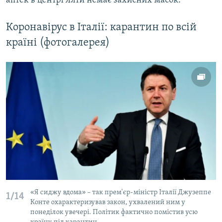
аптек в центрі Ялти немає захисних масок.
Коронавірус в Італії: карантин по всій
країні (фотогалерея)
«Я сиджу вдома» – так прем'єр-міністр Італії Джузеппе
1/14
Конте охарактеризував закон, ухвалений ним у
понеділок увечері. Політик фактично помістив усю