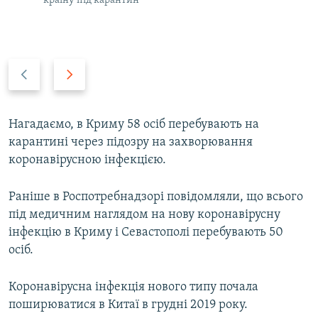
країну під карантин
P
N
r
e
e
x
v
t
Нагадаємо, в Криму 58 осіб перебувають на
i
s
карантині через підозру на захворювання
o
l
коронавірусною інфекцією.
u
i
s
d
Раніше в Роспотребнадзорі повідомляли, що всього
s
e
під медичним наглядом на нову коронавірусну
l
інфекцію в Криму і Севастополі перебувають 50
i
осіб.
d
e
Коронавірусна інфекція нового типу почала
поширюватися в Китаї в грудні 2019 року.