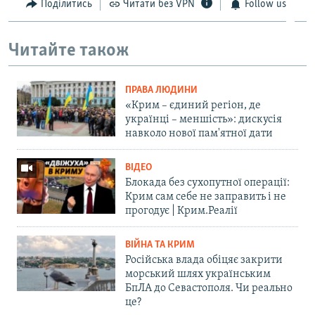
Поділитись
Читати без VPN
Follow us
Читайте також
ПРАВА ЛЮДИНИ
«Крим – єдиний регіон, де
українці – меншість»: дискусія
навколо нової пам'ятної дати
ВІДЕО
Блокада без сухопутної операції:
Крим сам себе не заправить і не
прогодує | Крим.Реалії
ВІЙНА ТА КРИМ
Російська влада обіцяє закрити
морський шлях українським
БпЛА до Севастополя. Чи реально
це?