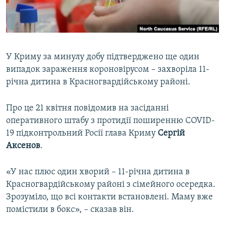
ВІДЕОУРОКИ «ELIFBE»
Русский
СВІДЧЕННЯ ОКУПАЦІЇ
Qırımtatar
УКРАЇНСЬКА ПРОБЛЕМА КРИМУ
У Криму за минулу добу підтверджено ще один
ДОЛУЧАЙСЯ!
ІНФОГРАФІКА
випадок зараження короновірусом – захворіла 11-
річна дитина в Красногвардійському районі.
Про це 21 квітня повідомив на засіданні
Усі сайти RFE/RL
оперативного штабу з протидії поширенню COVID-
19 підконтрольний Росії глава Криму
Сергій
Аксенов
.
«У нас плюс один хворий – 11-річна дитина в
Красногвардійському районі з сімейного осередка.
Зрозуміло, що всі контакти встановлені. Маму вже
помістили в бокс», – сказав він.