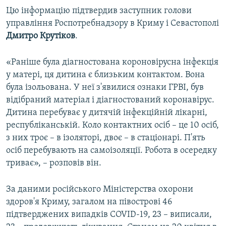
Цю інформацію підтвердив заступник голови
управління Роспотребнадзору в Криму і Севастополі
Дмитро Крутіков
.
«Раніше була діагностована короновірусна інфекція
у матері, ця дитина є близьким контактом. Вона
була ізольована. У неї з'явилися ознаки ГРВІ, був
відібраний матеріал і діагностований коронавірус.
Дитина перебуває у дитячій інфекційній лікарні,
республіканській. Коло контактних осіб – це 10 осіб,
з них троє – в ізоляторі, двоє – в стаціонарі. П'ять
осіб перебувають на самоізоляції. Робота в осередку
триває», – розповів він.
За даними російського Міністерства охорони
здоров'я Криму, загалом на півострові 46
підтверджених випадків COVID-19, 23 – виписали,