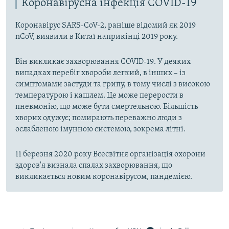
Коронавірусна інфекція COVID-19
Коронавірус SARS-CoV-2, раніше відомий як 2019
nCoV, виявили в Китаї наприкінці 2019 року.
Він викликає захворювання COVID-19. У деяких
випадках перебіг хвороби легкий, в інших – із
симптомами застуди та грипу, в тому числі з високою
температурою і кашлем. Це може перерости в
пневмонію, що може бути смертельною. Більшість
хворих одужує; помирають переважно люди з
ослабленою імунною системою, зокрема літні.
11 березня 2020 року Всесвітня організація охорони
здоров'я визнала спалах захворювання, що
викликається новим коронавірусом, пандемією.