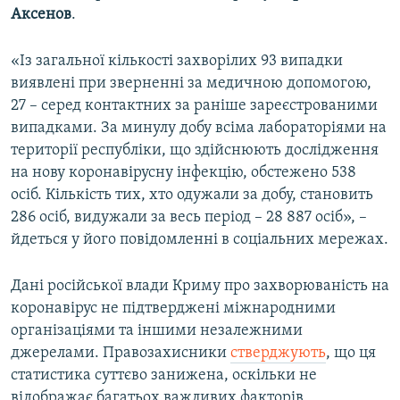
Аксенов
.
ВІДЕОУРОКИ «ELIFBE»
Русский
СВІДЧЕННЯ ОКУПАЦІЇ
«Із загальної кількості захворілих 93 випадки
Qırımtatar
УКРАЇНСЬКА ПРОБЛЕМА КРИМУ
виявлені при зверненні за медичною допомогою,
27 – серед контактних за раніше зареєстрованими
ДОЛУЧАЙСЯ!
ІНФОГРАФІКА
випадками. За минулу добу всіма лабораторіями на
території республіки, що здійснюють дослідження
на нову коронавірусну інфекцію, обстежено 538
осіб. Кількість тих, хто одужали за добу, становить
Усі сайти RFE/RL
286 осіб, видужали за весь період – 28 887 осіб», –
йдеться у його повідомленні в соціальних мережах.
Дані російської влади Криму про захворюваність на
коронавірус не підтверджені міжнародними
організаціями та іншими незалежними
джерелами. Правозахисники
стверджують
, що ця
статистика суттєво занижена, оскільки не
відображає багатьох важливих факторів,