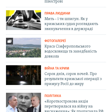
півострові
ПРАВА ЛЮДИНИ
Мить – і ти шпигун. Як у
кримських судах розглядають
звинувачення в держзраді
ФОТОГАЛЕРЕЇ
Краса Сімферопольського
водосховища та занедбаність
довкола
ВІЙНА ТА КРИМ
Сорок днів, сорок ночей. Про
результати кримської операції з
примусу Росії до миру
ПОЛІТИКА
«Короткострокова акція
перетворилася на війну на
виснаження»: Як пропаганда РФ