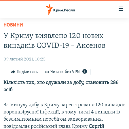
Доступність
посилання
Перейти
НОВИНИ
до
НОВИНИ
У Криму виявлено 120 нових
основного
ВОДА.КРИМ
матеріалу
випадків COVID-19 – Аксенов
ВІДЕО ТА ФОТО
Перейти
до
09 лютий 2021, 10:25
ПОЛІТИКА
основної
БЛОГИ
Поділитись
Читати без VPN
навігації
Перейти
ПОГЛЯД
Кількість тих, хто одужали за добу, становить 286
до
осіб
ІНТЕРВ'Ю
пошуку
ВСЕ ЗА ДЕНЬ
За минулу добу в Криму зареєстровано 120 випадків
коронавірусної інфекції, в тому числі 4 випадки із
СПЕЦПРОЕКТИ
безсимптомним перебігом захворювання,
ЯК ОБІЙТИ БЛОКУВАННЯ
ДЕПОРТАЦІЯ
повідомляє російський глава Криму
Сергій