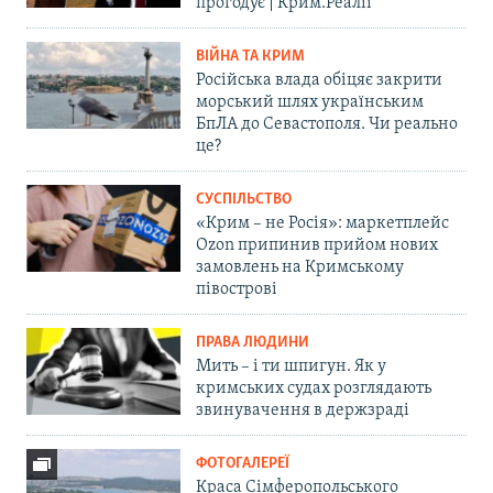
прогодує | Крим.Реалії
ВІЙНА ТА КРИМ
Російська влада обіцяє закрити
морський шлях українським
БпЛА до Севастополя. Чи реально
це?
СУСПІЛЬСТВО
«Крим – не Росія»: маркетплейс
Ozon припинив прийом нових
замовлень на Кримському
півострові
ПРАВА ЛЮДИНИ
Мить – і ти шпигун. Як у
кримських судах розглядають
звинувачення в держзраді
ФОТОГАЛЕРЕЇ
Краса Сімферопольського