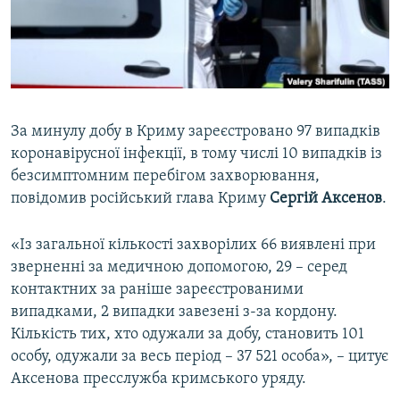
ВІДЕОУРОКИ «ELIFBE»
Русский
СВІДЧЕННЯ ОКУПАЦІЇ
Qırımtatar
УКРАЇНСЬКА ПРОБЛЕМА КРИМУ
ДОЛУЧАЙСЯ!
ІНФОГРАФІКА
За минулу добу в Криму зареєстровано 97 випадків
коронавірусної інфекції, в тому числі 10 випадків із
безсимптомним перебігом захворювання,
Усі сайти RFE/RL
повідомив російський глава Криму
Сергій Аксенов
.
«Із загальної кількості захворілих 66 виявлені при
зверненні за медичною допомогою, 29 – серед
контактних за раніше зареєстрованими
випадками, 2 випадки завезені з-за кордону.
Кількість тих, хто одужали за добу, становить 101
особу, одужали за весь період – 37 521 особа», – цитує
Аксенова пресслужба кримського уряду.