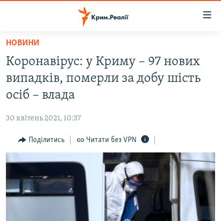
Доступність
посилання
Перейти
НОВИНИ
до
НОВИНИ
Коронавірус: у Криму – 97 нових
основного
ВОДА.КРИМ
матеріалу
випадків, померли за добу шість
ВІДЕО ТА ФОТО
Перейти
осіб – влада
до
ПОЛІТИКА
основної
30 квітень 2021, 10:37
БЛОГИ
навігації
Перейти
Поділитись
Читати без VPN
ПОГЛЯД
до
ІНТЕРВ'Ю
пошуку
ВСЕ ЗА ДЕНЬ
СПЕЦПРОЕКТИ
ЯК ОБІЙТИ БЛОКУВАННЯ
ДЕПОРТАЦІЯ