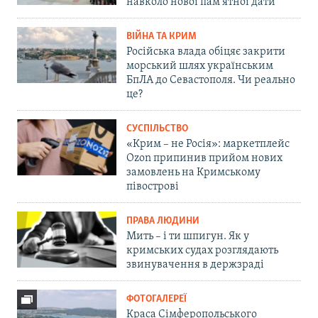
навколо нової пам'ятної дати
ВІЙНА ТА КРИМ
Російська влада обіцяє закрити
морський шлях українським
БпЛА до Севастополя. Чи реально
це?
СУСПІЛЬСТВО
«Крим – не Росія»: маркетплейс
Ozon припинив прийом нових
замовлень на Кримському
півострові
ПРАВА ЛЮДИНИ
Мить – і ти шпигун. Як у
кримських судах розглядають
звинувачення в держзраді
ФОТОГАЛЕРЕЇ
Краса Сімферопольського