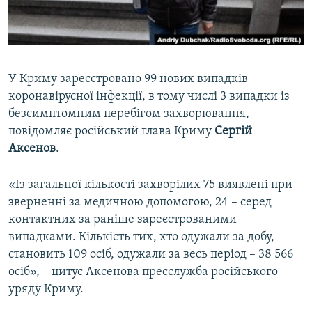
ВІДЕОУРОКИ «ELIFBE»
Русский
СВІДЧЕННЯ ОКУПАЦІЇ
Qırımtatar
УКРАЇНСЬКА ПРОБЛЕМА КРИМУ
У Криму зареєстровано 99 нових випадків
ДОЛУЧАЙСЯ!
ІНФОГРАФІКА
коронавірусної інфекції, в тому числі 3 випадки із
безсимптомним перебігом захворювання,
повідомляє російський глава Криму
Сергій
Аксенов
.
Усі сайти RFE/RL
«Із загальної кількості захворілих 75 виявлені при
зверненні за медичною допомогою, 24 – серед
контактних за раніше зареєстрованими
випадками. Кількість тих, хто одужали за добу,
становить 109 осіб, одужали за весь період – 38 566
осіб», – цитує Аксенова пресслужба російського
уряду Криму.