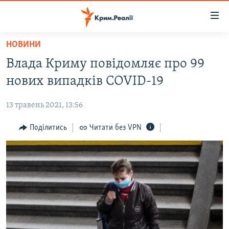
Доступність
посилання
Перейти
НОВИНИ
до
НОВИНИ
Влада Криму повідомляє про 99
основного
ВОДА.КРИМ
матеріалу
нових випадків COVID-19
ВІДЕО ТА ФОТО
Перейти
до
13 травень 2021, 13:56
ПОЛІТИКА
основної
БЛОГИ
Поділитись
Читати без VPN
навігації
Перейти
ПОГЛЯД
до
ІНТЕРВ'Ю
пошуку
ВСЕ ЗА ДЕНЬ
СПЕЦПРОЕКТИ
ЯК ОБІЙТИ БЛОКУВАННЯ
ДЕПОРТАЦІЯ