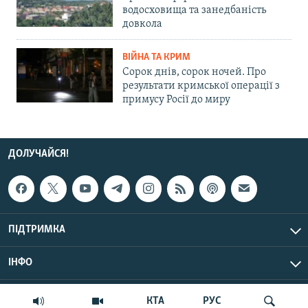
водосховища та занедбаність
довкола
ВІЙНА ТА КРИМ
Сорок днів, сорок ночей. Про
результати кримської операції з
примусу Росії до миру
ДОЛУЧАЙСЯ!
ПІДТРИМКА
ІНФО
© Крим.Реалії, 2026 | Усі права застережено.
КТА
РУС