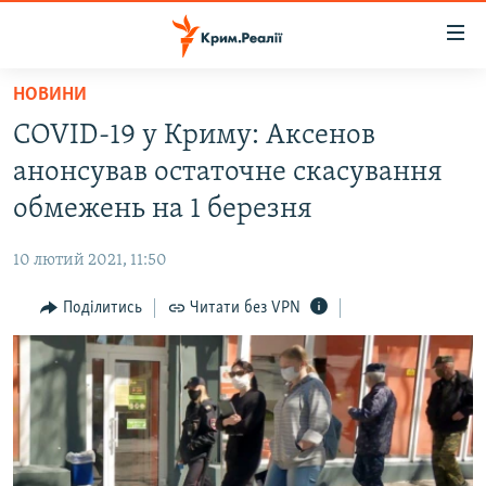
Доступність
посилання
Перейти
НОВИНИ
до
НОВИНИ
COVID-19 у Криму: Аксенов
основного
ВОДА.КРИМ
матеріалу
анонсував остаточне скасування
ВІДЕО ТА ФОТО
Перейти
обмежень на 1 березня
до
ПОЛІТИКА
основної
10 лютий 2021, 11:50
БЛОГИ
навігації
Перейти
Поділитись
Читати без VPN
ПОГЛЯД
до
ІНТЕРВ'Ю
пошуку
ВСЕ ЗА ДЕНЬ
СПЕЦПРОЕКТИ
ЯК ОБІЙТИ БЛОКУВАННЯ
ДЕПОРТАЦІЯ