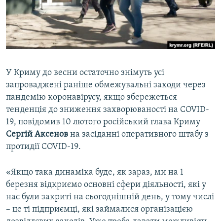
ВІДЕОУРОКИ «ELIFBE»
Русский
СВІДЧЕННЯ ОКУПАЦІЇ
Qırımtatar
УКРАЇНСЬКА ПРОБЛЕМА КРИМУ
ДОЛУЧАЙСЯ!
ІНФОГРАФІКА
У Криму до весни остаточно знімуть усі
запроваджені раніше обмежувальні заходи через
пандемію коронавірусу, якщо збережеться
Усі сайти RFE/RL
тенденція до зниження захворюваності на COVID-
19, повідомив 10 лютого російський глава Криму
Сергій Аксенов
на засіданні оперативного штабу з
протидії COVID-19.
«Якщо така динаміка буде, як зараз, ми на 1
березня відкриємо основні сфери діяльності, які у
нас були закриті на сьогоднішній день, у тому числі
– це ті підприємці, які займалися організацією