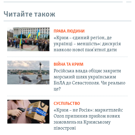
Читайте також
ПРАВА ЛЮДИНИ
«Крим – єдиний регіон, де
українці – меншість»: дискусія
навколо нової пам'ятної дати
ВІЙНА ТА КРИМ
Російська влада обіцяє закрити
морський шлях українським
БпЛА до Севастополя. Чи реально
це?
СУСПІЛЬСТВО
«Крим – не Росія»: маркетплейс
Ozon припинив прийом нових
замовлень на Кримському
півострові