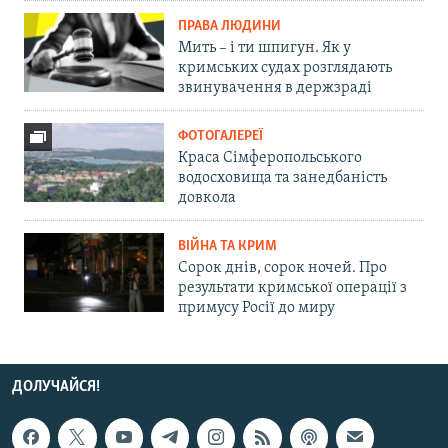
ПРАВА ЛЮДИНИ
Мить – і ти шпигун. Як у
кримських судах розглядають
звинувачення в держзраді
ФОТОГАЛЕРЕЇ
Краса Сімферопольського
водосховища та занедбаність
довкола
ВІЙНА ТА КРИМ
Сорок днів, сорок ночей. Про
результати кримської операції з
примусу Росії до миру
ДОЛУЧАЙСЯ!