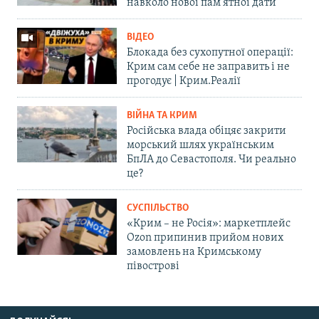
навколо нової пам'ятної дати
ВІДЕО
Блокада без сухопутної операції:
Крим сам себе не заправить і не
прогодує | Крим.Реалії
ВІЙНА ТА КРИМ
Російська влада обіцяє закрити
морський шлях українським
БпЛА до Севастополя. Чи реально
це?
СУСПІЛЬСТВО
«Крим – не Росія»: маркетплейс
Ozon припинив прийом нових
замовлень на Кримському
півострові