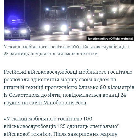
ВІДЕОУРОКИ «ELIFBE»
Русский
СВІДЧЕННЯ ОКУПАЦІЇ
Qırımtatar
УКРАЇНСЬКА ПРОБЛЕМА КРИМУ
ДОЛУЧАЙСЯ!
ІНФОГРАФІКА
У складі мобільного госпіталю 100 військовослужбовців і
25 одиниць спеціальної військової техніки
Усі сайти RFE/RL
Російські військовослужбовці мобільного госпіталю
розпочали здійснення маршу своїм ходом на
штатній техніці протяжністю близько 80 кілометрів
із Севастополя до Ялти, повідомляється вранці 24
грудня на сайті Міноборони Росії.
«У складі мобільного госпіталю 100
військовослужбовців і 25 одиниць спеціальної
військової техніки. Після завершення маршу