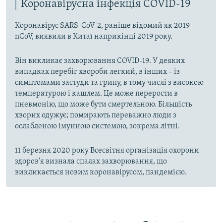
Коронавірусна інфекція COVID-19
Коронавірус SARS-CoV-2, раніше відомий як 2019
nCoV, виявили в Китаї наприкінці 2019 року.
Він викликає захворювання COVID-19. У деяких
випадках перебіг хвороби легкий, в інших – із
симптомами застуди та грипу, в тому числі з високою
температурою і кашлем. Це може перерости в
пневмонію, що може бути смертельною. Більшість
хворих одужує; помирають переважно люди з
ослабленою імунною системою, зокрема літні.
11 березня 2020 року Всесвітня організація охорони
здоров'я визнала спалах захворювання, що
викликається новим коронавірусом, пандемією.