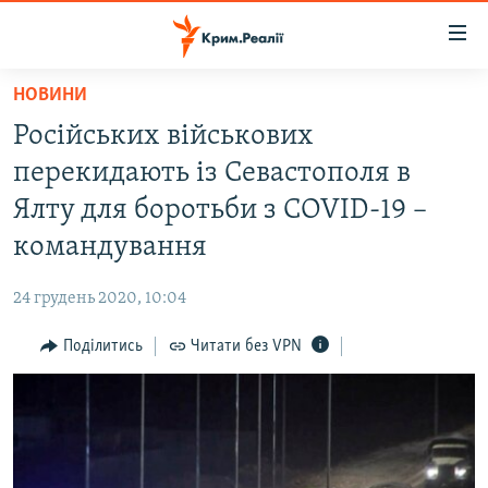
Доступність
посилання
Перейти
НОВИНИ
до
НОВИНИ
Російських військових
основного
ВОДА.КРИМ
матеріалу
перекидають із Севастополя в
ВІДЕО ТА ФОТО
Перейти
Ялту для боротьби з COVID-19 –
до
ПОЛІТИКА
командування
основної
БЛОГИ
навігації
24 грудень 2020, 10:04
Перейти
ПОГЛЯД
до
Поділитись
Читати без VPN
ІНТЕРВ'Ю
пошуку
ВСЕ ЗА ДЕНЬ
СПЕЦПРОЕКТИ
ЯК ОБІЙТИ БЛОКУВАННЯ
ДЕПОРТАЦІЯ