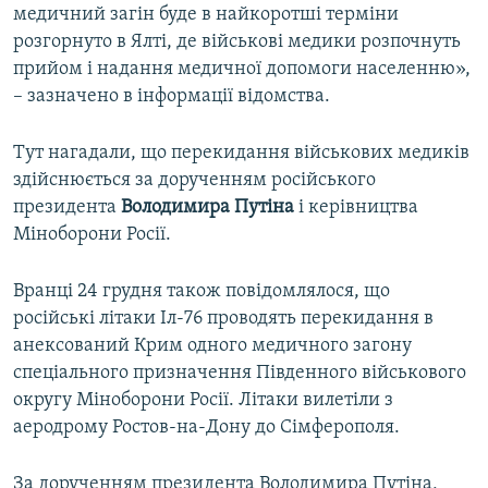
медичний загін буде в найкоротші терміни
розгорнуто в Ялті, де військові медики розпочнуть
прийом і надання медичної допомоги населенню»,
– зазначено в інформації відомства.
Тут нагадали, що перекидання військових медиків
здійснюється за дорученням російського
президента
Володимира Путіна
і керівництва
Міноборони Росії.
Вранці 24 грудня також повідомлялося, що
російські літаки Іл-76 проводять перекидання в
анексований Крим одного медичного загону
спеціального призначення Південного військового
округу Міноборони Росії. Літаки вилетіли з
аеродрому Ростов-на-Дону до Сімферополя.
За дорученням президента Володимира Путіна,