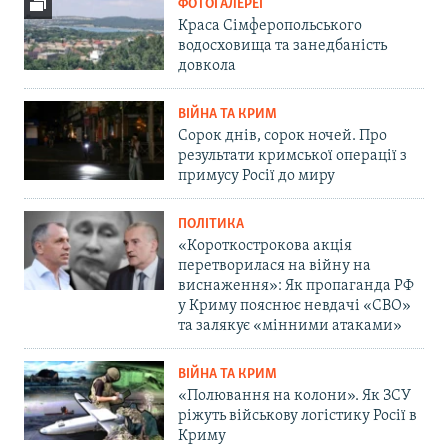
ФОТОГАЛЕРЕЇ
Краса Сімферопольського
водосховища та занедбаність
довкола
ВІЙНА ТА КРИМ
Сорок днів, сорок ночей. Про
результати кримської операції з
примусу Росії до миру
ПОЛІТИКА
«Короткострокова акція
перетворилася на війну на
виснаження»: Як пропаганда РФ
у Криму пояснює невдачі «СВО»
та залякує «мінними атаками»
ВІЙНА ТА КРИМ
«Полювання на колони». Як ЗСУ
ріжуть військову логістику Росії в
Криму