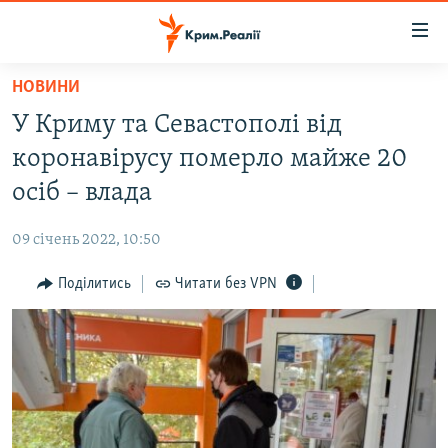
Доступність
посилання
Перейти
НОВИНИ
до
НОВИНИ
У Криму та Севастополі від
основного
ВОДА.КРИМ
матеріалу
коронавірусу померло майже 20
ВІДЕО ТА ФОТО
Перейти
осіб – влада
до
ПОЛІТИКА
основної
09 січень 2022, 10:50
БЛОГИ
навігації
Перейти
Поділитись
Читати без VPN
ПОГЛЯД
до
ІНТЕРВ'Ю
пошуку
ВСЕ ЗА ДЕНЬ
СПЕЦПРОЕКТИ
ЯК ОБІЙТИ БЛОКУВАННЯ
ДЕПОРТАЦІЯ