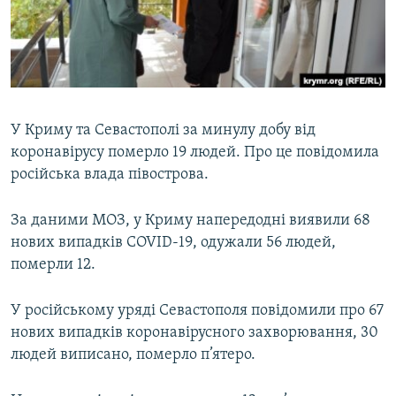
ВІДЕОУРОКИ «ELIFBE»
Русский
СВІДЧЕННЯ ОКУПАЦІЇ
Qırımtatar
УКРАЇНСЬКА ПРОБЛЕМА КРИМУ
ДОЛУЧАЙСЯ!
ІНФОГРАФІКА
У Криму та Севастополі за минулу добу від
коронавірусу померло 19 людей. Про це повідомила
російська влада півострова.
Усі сайти RFE/RL
За даними МОЗ, у Криму напередодні виявили 68
нових випадків COVID-19, одужали 56 людей,
померли 12.
У російському уряді Севастополя повідомили про 67
нових випадків коронавірусного захворювання, 30
людей виписано, померло п’ятеро.