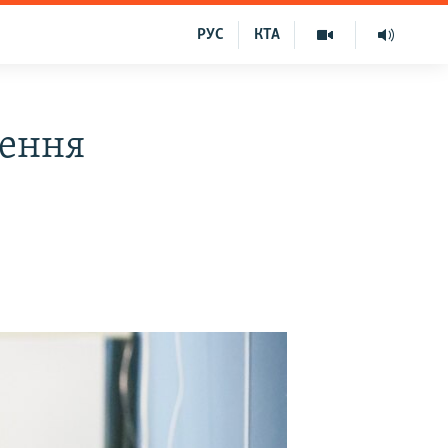
РУС
КТА
ження