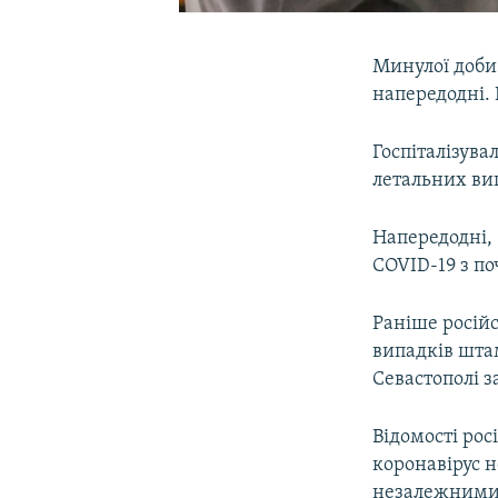
Минулої доби
напередодні.
Госпіталізува
летальних ви
Напередодні, 
COVID-19 з по
Раніше росій
випадків шта
Севастополі 
Відомості рос
коронавірус 
незалежними