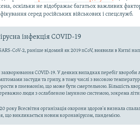
ена, оскільки не відображає багатьох важливих фактор
фікування серед російських військових і спецслужб.
ірусна інфекція COVID-19
SARS-CoV-2, раніше відомий як 2019 nCoV, виявили в Китаї на
 захворювання COVID-19. У деяких випадках перебіг хвороби л
имптомами застуди та грипу, в тому числі з високою температу
рости в пневмонію, що може бути смертельною. Більшість хво
реважно люди з ослабленою імунною системою, зокрема літн
020 року Всесвітня організація охорони здоров'я визнала спала
, що викликається новим коронавірусом, пандемією.