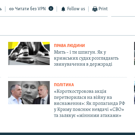
ь
Читати без VPN
Follow us
Print
ПРАВА ЛЮДИНИ
Мить – і ти шпигун. Як у
кримських судах розглядають
звинувачення в держзраді
ПОЛІТИКА
«Короткострокова акція
перетворилася на війну на
виснаження»: Як пропаганда РФ
у Криму пояснює невдачі «СВО»
та залякує «мінними атаками»