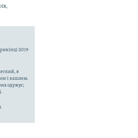
ів,
прикінці 2019
егкий, в
рою і кашлем.
рих одужує;
і.
х