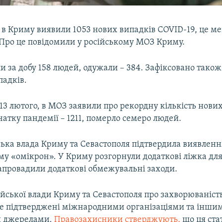
 в Криму виявили 1053 нових випадків COVID-19, це м
 Про це повідомили у російському МОЗ Криму.
ли за добу 158 людей, одужали – 384. Зафіксовано також
падків.
13 лютого, в МОЗ заявили про рекордну кількість нови
чатку пандемії – 1211, померло семеро людей.
ська влада Криму та Севастополя підтвердила виявлен
му «омікрон». У Криму розгорнули додаткові ліжка для
запровадили додаткові обмежувальні заходи.
ійської влади Криму та Севастополя про захворюваніст
не підтверджені міжнародними організаціями та інши
 джерелами.
Правозахисники стверджують,
що ця ста