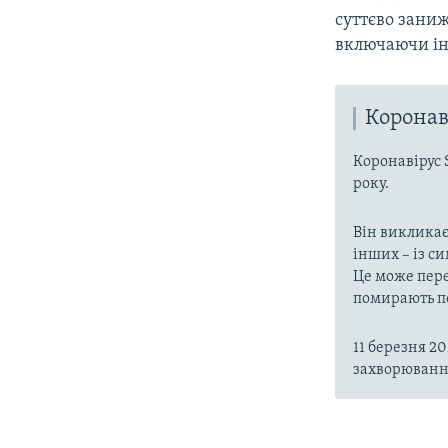
суттєво заниж
включаючи ін
Коронав
Коронавірус 
року.
Він викликає
інших – із с
Це може пере
помирають пе
11 березня 2
захворювання