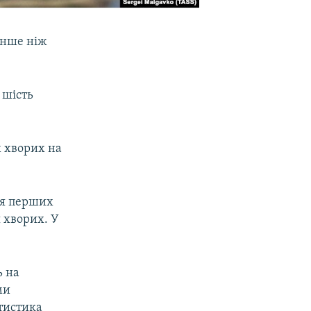
енше ніж
 шість
х хворих на
ня перших
 хворих. У
ь на
ми
тистика