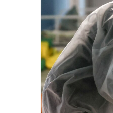
ВІДЕОУРОКИ «ELIFBE»
СВІДЧЕННЯ ОКУПАЦІЇ
УКРАЇНСЬКА ПРОБЛЕМА КРИМУ
ІНФОГРАФІКА