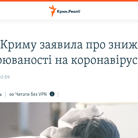
 Криму заявила про зни
рюваності на коронавірус
10:59
ь
Читати без VPN