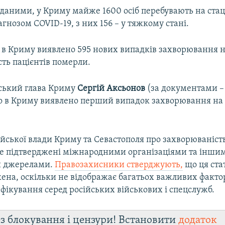
 даними, у Криму майже 1600 осіб перебувають на ста
іагнозом COVID-19, з них 156 – у тяжкому стані.
 в Криму виявлено 595 нових випадків захворювання н
ть пацієнтів померли.
йський глава Криму
Сергій Аксьонов
(за документами –
о в Криму виявлено перший випадок захворювання на
ійської влади Криму та Севастополя про захворюваніст
не підтверджені міжнародними організаціями та інши
 джерелами.
Правозахисники стверджують,
що ця ста
ена, оскільки не відображає багатьох важливих фактор
фікування серед російських військових і спецслужб.
з блокування і цензури! Встановити
додаток