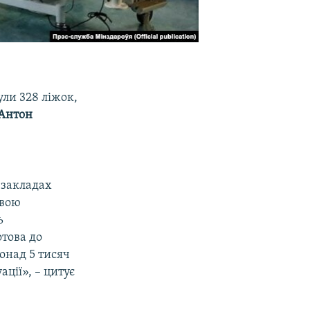
ли 328 ліжок,
Антон
 закладах
евою
ь
отова до
онад 5 тисяч
ації», – цитує