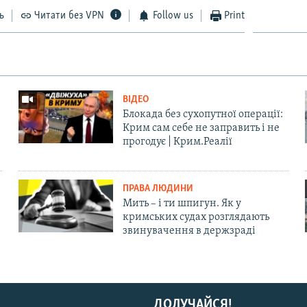
ь
Читати без VPN
Follow us
Print
ВІДЕО
Блокада без сухопутної операції:
Крим сам себе не заправить і не
прогодує | Крим.Реалії
ПРАВА ЛЮДИНИ
Мить – і ти шпигун. Як у
кримських судах розглядають
звинувачення в держзраді
ДОЛУЧАЙСЯ!