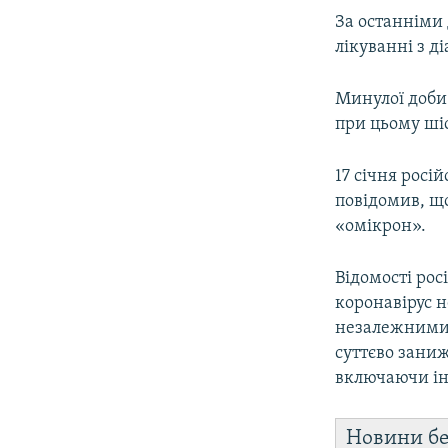
За останніми
лікуванні з д
Минулої доби
при цьому шіс
17 січня росі
повідомив, щ
«омікрон».
Відомості рос
коронавірус 
незалежними
суттєво заниж
включаючи ін
Новини бе