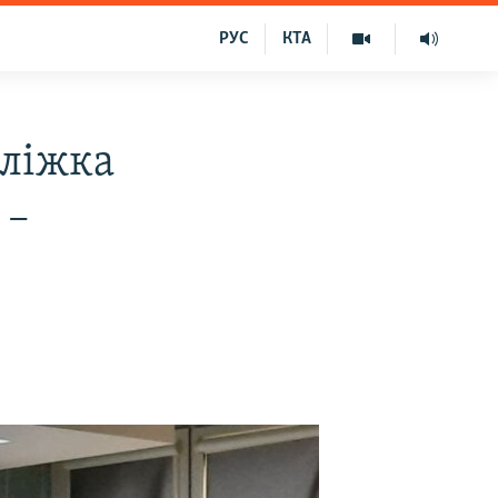
РУС
КТА
 ліжка
 –