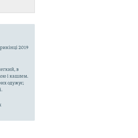
прикінці 2019
егкий, в
рою і кашлем.
рих одужує;
і.
х