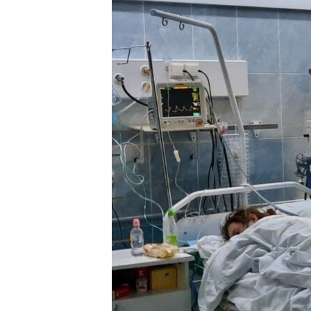
ВІДЕОУРОКИ «ELIFBE»
СВІДЧЕННЯ ОКУПАЦІЇ
УКРАЇНСЬКА ПРОБЛЕМА КРИМУ
ІНФОГРАФІКА