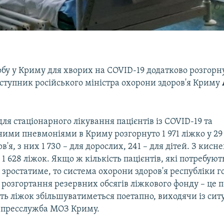
бу у Криму для хворих на COVID-19 додатково розгорну
аступник російського міністра охорони здоров'я Криму
для стаціонарного лікування пацієнтів із COVID-19 та
ими пневмоніями в Криму розгорнуто 1 971 ліжко у 29
в'я, з них 1 730 – для дорослих, 241 – для дітей. З кисн
1 628 ліжок. Якщо ж кількість пацієнтів, які потребуют
ї, зростатиме, то система охорони здоров'я республіки г
розгортання резервних обсягів ліжкового фонду – це п
сть ліжок збільшуватиметься поетапно, виходячи із ситу
 пресслужба МОЗ Криму.