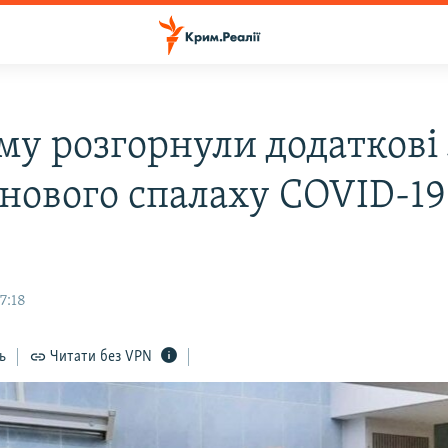
му розгорнули додаткові
 нового спалаху COVID-19
7:18
ь
Читати без VPN