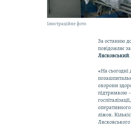
Ілюстраційне фото
За останню до
повідомляє з
Лясковський
.
«На сьогодні 
позашпитальн
охорони здоро
підтримкою – 
госпіталізаці
оперативного 
ліжок. Кількі
Лясковського