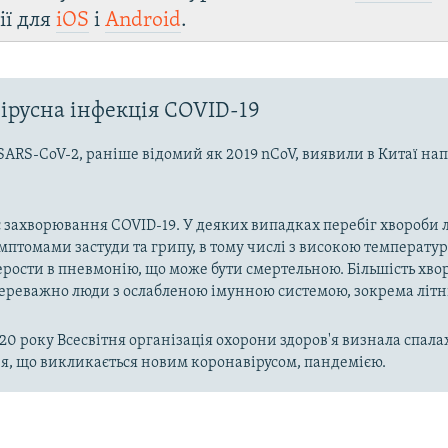
ії для
iOS
і
Android
.
ірусна інфекція COVID-19
SARS-CoV-2, раніше відомий як 2019 nCoV, виявили в Китаї на
 захворювання COVID-19. У деяких випадках перебіг хвороби л
имптомами застуди та грипу, в тому числі з високою температу
рости в пневмонію, що може бути смертельною. Більшість хво
реважно люди з ослабленою імунною системою, зокрема літн
020 року Всесвітня організація охорони здоров'я визнала спала
, що викликається новим коронавірусом, пандемією.