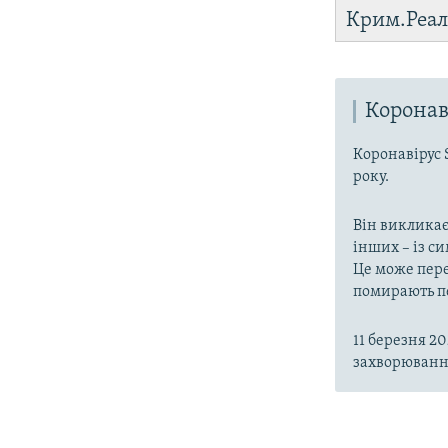
Крим.Реал
Коронав
Коронавірус 
року.
Він викликає
інших – із с
Це може пере
помирають пе
11 березня 2
захворювання