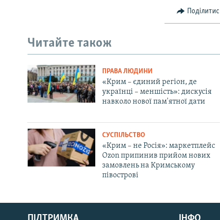
Поділитис
Читайте також
ПРАВА ЛЮДИНИ
«Крим – єдиний регіон, де
українці – меншість»: дискусія
навколо нової пам'ятної дати
СУСПІЛЬСТВО
«Крим – не Росія»: маркетплейс
Ozon припинив прийом нових
замовлень на Кримському
півострові
Русский
ПІДТРИМКА
ІНФО
Qırımtatar