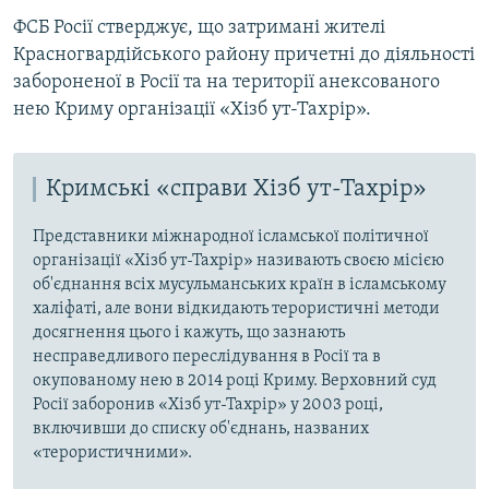
ФСБ Росії стверджує, що затримані жителі
Красногвардійського району причетні до діяльності
забороненої в Росії та на території анексованого
нею Криму організації «Хізб ут-Тахрір».
Кримські «справи Хізб ут-Тахрір»
Представники міжнародної ісламської політичної
організації «Хізб ут-Тахрір» називають своєю місією
об'єднання всіх мусульманських країн в ісламському
халіфаті, але вони відкидають терористичні методи
досягнення цього і кажуть, що зазнають
несправедливого переслідування в Росії та в
окупованому нею в 2014 році Криму. Верховний суд
Росії заборонив «Хізб ут-Тахрір» у 2003 році,
включивши до списку об'єднань, названих
«терористичними».