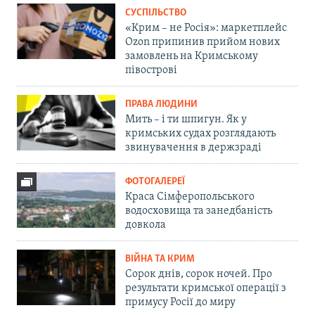
СУСПІЛЬСТВО
«Крим – не Росія»: маркетплейс
Ozon припинив прийом нових
замовлень на Кримському
півострові
ПРАВА ЛЮДИНИ
Мить – і ти шпигун. Як у
кримських судах розглядають
звинувачення в держзраді
ФОТОГАЛЕРЕЇ
Краса Сімферопольського
водосховища та занедбаність
довкола
ВІЙНА ТА КРИМ
Сорок днів, сорок ночей. Про
результати кримської операції з
примусу Росії до миру