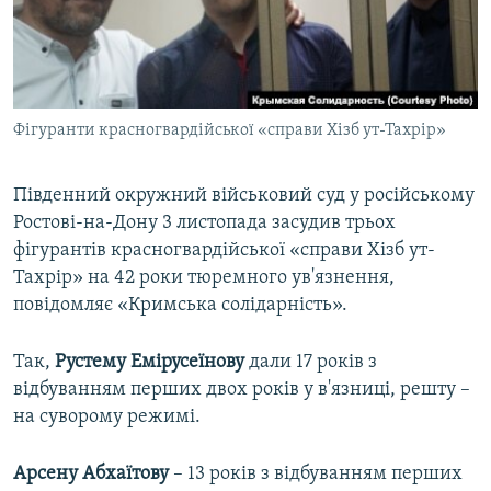
ВІДЕОУРОКИ «ELIFBE»
Русский
СВІДЧЕННЯ ОКУПАЦІЇ
Qırımtatar
УКРАЇНСЬКА ПРОБЛЕМА КРИМУ
Фігуранти красногвардійської «справи Хізб ут-Тахрір»
ДОЛУЧАЙСЯ!
ІНФОГРАФІКА
Південний окружний військовий суд у російському
Ростові-на-Дону 3 листопада засудив трьох
Усі сайти RFE/RL
фігурантів красногвардійської «справи Хізб ут-
Тахрір» на 42 роки тюремного ув'язнення,
повідомляє «Кримська солідарність».
Так,
Рустему Емірусеїнову
дали 17 років з
відбуванням перших двох років у в'язниці, решту –
на суворому режимі.
Арсену Абхаїтову
– 13 років з відбуванням перших