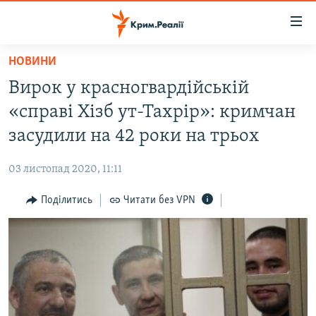
Доступність
посилання
Перейти
НОВИНИ
до
НОВИНИ
Вирок у красногвардійській
основного
ВОДА.КРИМ
матеріалу
«справі Хізб ут-Тахрір»: кримчан
ВІДЕО ТА ФОТО
Перейти
засудили на 42 роки на трьох
до
ПОЛІТИКА
основної
03 листопад 2020, 11:11
БЛОГИ
навігації
Перейти
Поділитись
Читати без VPN
ПОГЛЯД
до
ІНТЕРВ'Ю
пошуку
ВСЕ ЗА ДЕНЬ
СПЕЦПРОЕКТИ
ЯК ОБІЙТИ БЛОКУВАННЯ
ДЕПОРТАЦІЯ