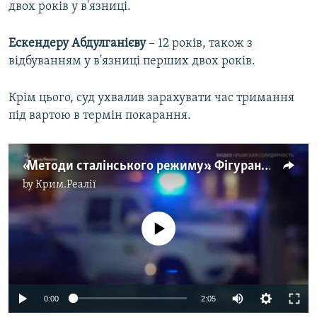
двох років у в'язниці.
Ескендеру Абдулганієву
– 12 років, також з
відбуванням у в'язниці перших двох років.
Крім цього, суд ухвалив зарахувати час тримання
під вартою в термін покарання.
«Методи сталінського режиму». Фігуранти красногвардійської «справи Хізб ут-Тахрір» виступили з останнім словом (відео)
by
Крим.Реалії
No media source currently available
Auto
0:00
2:05