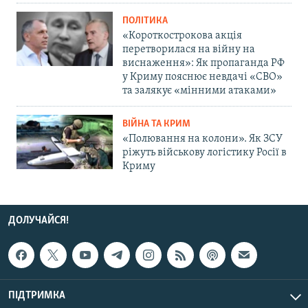
ПОЛІТИКА
«Короткострокова акція
перетворилася на війну на
виснаження»: Як пропаганда РФ
у Криму пояснює невдачі «СВО»
та залякує «мінними атаками»
ВІЙНА ТА КРИМ
«Полювання на колони». Як ЗСУ
ріжуть військову логістику Росії в
Криму
ДОЛУЧАЙСЯ!
ПІДТРИМКА