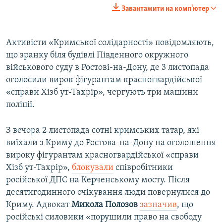
240p
Завантажити на комп'ютер
360p
Auto
240p
360p
480p
480p
Активісти «Кримської солідарності» повідомляють,
що зранку біля будівлі Південного окружного
720p
720p
1080p
військового суду в Ростові-на-Дону, де 3 листопада
1080p
оголосили вирок фігурантам красногвардійської
«справи Хізб ут-Тахрір», чергують три машини
поліції.
З вечора 2 листопада сотні кримських татар, які
виїхали з Криму до Ростова-на-Дону на оголошення
вироку фігурантам красногвардійської «справи
Хізб ут-Тахрір»,
блокували
співробітники
російської ДПС на Керченському мосту. Після
десятигодинного очікування люди повернулися до
Криму. Адвокат
Микола Полозов
зазначив
, що
російські силовики «порушили право на свободу