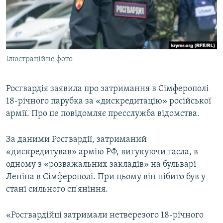
ВІДЕОУРОКИ «ELIFBE»
Русский
СВІДЧЕННЯ ОКУПАЦІЇ
Qırımtatar
УКРАЇНСЬКА ПРОБЛЕМА КРИМУ
Ілюстраційне фото
ДОЛУЧАЙСЯ!
ІНФОГРАФІКА
Росгвардія заявила про затримання в Сімферополі
18-річного парубка за «дискредитацію» російської
Усі сайти RFE/RL
армії. Про це повідомляє пресслужба відомства.
За даними Росгвардії, затриманий
«дискредитував» армію РФ, вигукуючи гасла, в
одному з «розважальних закладів» на бульварі
Леніна в Сімферополі. При цьому він нібито був у
стані сильного сп'яніння.
«Росгвардійці затримали нетверезого 18-річного