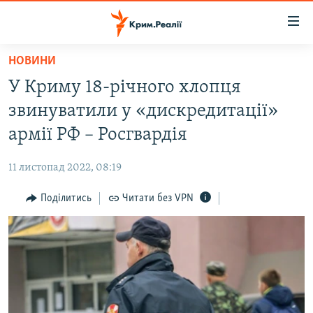
Доступність
посилання
Перейти
НОВИНИ
до
НОВИНИ
У Криму 18-річного хлопця
основного
ВОДА.КРИМ
матеріалу
звинуватили у «дискредитації»
ВІДЕО ТА ФОТО
Перейти
армії РФ – Росгвардія
до
ПОЛІТИКА
основної
11 листопад 2022, 08:19
БЛОГИ
навігації
Перейти
Поділитись
Читати без VPN
ПОГЛЯД
до
ІНТЕРВ'Ю
пошуку
ВСЕ ЗА ДЕНЬ
СПЕЦПРОЕКТИ
ЯК ОБІЙТИ БЛОКУВАННЯ
ДЕПОРТАЦІЯ