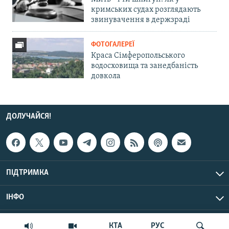
кримських судах розглядають
звинувачення в держзраді
ФОТОГАЛЕРЕЇ
Краса Сімферопольського
водосховища та занедбаність
довкола
ДОЛУЧАЙСЯ!
ПІДТРИМКА
ІНФО
© Крим.Реалії, 2026 | Усі права застережено.
КТА
РУС