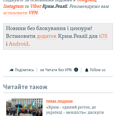
слідкуйте за основними подіями в
Telegram
,
Instagram
та
Viber
Крим.Реалії
. Рекомендуємо вам
встановити
VPN
.
Новини без блокування і цензури!
Встановити
додаток
Крим.Реалії для
iOS
і
Android
.
Поділитись
Читати без VPN
Follow us
Читайте також
ПРАВА ЛЮДИНИ
«Крим – єдиний регіон, де
українці – меншість»: дискусія