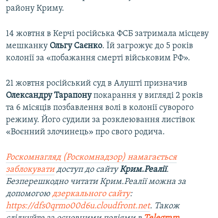
району Криму.
14 жовтня в Керчі російська ФСБ затримала місцеву
мешканку
Ольгу Саєнко
. Їй загрожує до 5 років
колонії за «побажання смерті військовим РФ».
21 жовтня російський суд в Алушті призначив
Олександру Тарапону
покарання у вигляді 2 років
та 6 місяців позбавлення волі в колонії суворого
режиму. Його судили за розклеювання листівок
«Воєнний злочинець» про свого родича.
Роскомнагляд (Роскомнадзор) намагається
заблокувати
доступ до сайту
Крим.Реалії
.
Безперешкодно читати Крим.Реалії можна за
допомогою
дзеркального сайту
:
https://dfs0qrmo00d6u.cloudfront.net
. Також