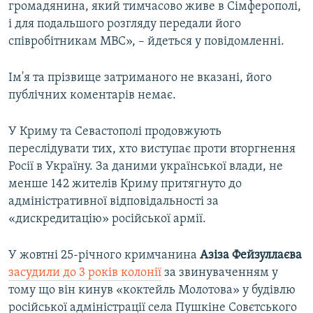
громадянина, який тимчасово живе в Сімферополі,
і для подальшого розгляду передали його
співробітникам МВС», – йдеться у повідомленні.
Ім'я та прізвище затриманого не вказані, його
публічних коментарів немає.
У Криму та Севастополі продовжують
переслідувати тих, хто виступає проти вторгнення
Росії в Україну. За даними української влади, не
менше 142 жителів Криму притягнуто до
адміністративної відповідальності за
«дискредитацію» російської армії.
У жовтні 25-річного кримчанина
Азіза Фейзуллаєва
засудили до 3 років колонії
за звинуваченням у
тому що він кинув «коктейль Молотова» у будівлю
російської адміністрації села Пушкіне Совєтського