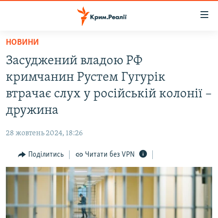
Доступність
посилання
Перейти
НОВИНИ
до
НОВИНИ
Засуджений владою РФ
основного
ВОДА.КРИМ
матеріалу
кримчанин Рустем Гугурік
ВІДЕО ТА ФОТО
Перейти
втрачає слух у російській колонії –
до
ПОЛІТИКА
дружина
основної
БЛОГИ
навігації
28 жовтень 2024, 18:26
Перейти
ПОГЛЯД
до
Поділитись
Читати без VPN
ІНТЕРВ'Ю
пошуку
ВСЕ ЗА ДЕНЬ
СПЕЦПРОЕКТИ
ЯК ОБІЙТИ БЛОКУВАННЯ
ДЕПОРТАЦІЯ