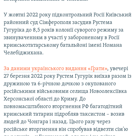
У жовтні 2022 року підконтрольний Росії Київський
районний суд Сімферополя засудив Рустема
Гугуріка до 8,5 років колонії суворого режиму за
звинуваченням в участі у забороненому в Росії
кримськотатарському батальйоні імені Номана
Челебіджихана.
За даними українського видання «Ґрати»
, увечері
27 березня 2022 року Рустем Гугурік виїхав разом із
дружиною та 6-річною дочкою з окупованого
російськими військовими селища Новоолексіївка
Херсонської області до Криму. До
повномасштабного вторгнення РФ багатодітний
кримський татарин підробляв таксистом – возив
людей до Чонгара і назад. Цього разу через
російське вторгнення він спробував відвезти сім'ю