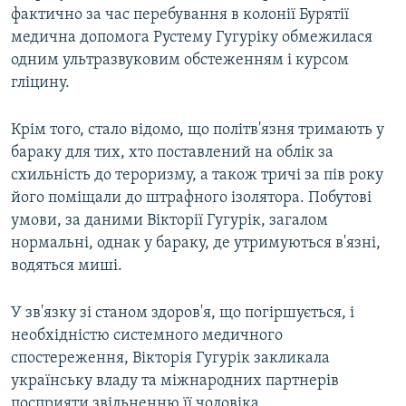
фактично за час перебування в колонії Бурятії
медична допомога Рустему Гугуріку обмежилася
одним ультразвуковим обстеженням і курсом
гліцину.
Крім того, стало відомо, що політв'язня тримають у
бараку для тих, хто поставлений на облік за
схильність до тероризму, а також тричі за пів року
його поміщали до штрафного ізолятора. Побутові
умови, за даними Вікторії Гугурік, загалом
нормальні, однак у бараку, де утримуються в'язні,
водяться миші.
У зв'язку зі станом здоров'я, що погіршується, і
необхідністю системного медичного
спостереження, Вікторія Гугурік закликала
українську владу та міжнародних партнерів
посприяти звільненню її чоловіка.