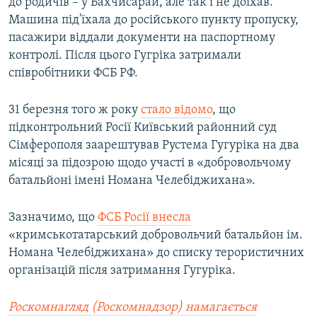
до родичів – у Бахчисарай, але так і не доїхав.
Машина під'їхала до російського пункту пропуску,
пасажири віддали документи на паспортному
контролі. Після цього Гугріка затримали
співробітники ФСБ РФ.
31 березня того ж року
стало відомо
, що
підконтрольний Росії Київський районний суд
Сімферополя заарештував Рустема Гугуріка на два
місяці за підозрою щодо участі в «добровольчому
батальйоні імені Номана Челебіджихана».
Зазначимо, що
ФСБ Росії внесла
«кримськотатарський добровольчий батальйон ім.
Номана Челебіджихана» до списку терористичних
організацій після затримання Гугуріка.
Роскомнагляд (Роскомнадзор) намагається