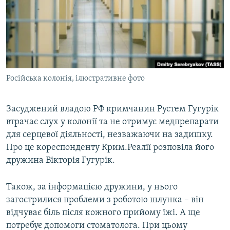
ВІДЕОУРОКИ «ELIFBE»
Русский
СВІДЧЕННЯ ОКУПАЦІЇ
Qırımtatar
УКРАЇНСЬКА ПРОБЛЕМА КРИМУ
ДОЛУЧАЙСЯ!
ІНФОГРАФІКА
Російська колонія, ілюстративне фото
Засуджений владою РФ кримчанин Рустем Гугурік
Усі сайти RFE/RL
втрачає слух у колонії та не отримує медпрепарати
для серцевої діяльності, незважаючи на задишку.
Про це кореспонденту Крим.Реалії розповіла його
дружина Вікторія Гугурік.
Також, за інформацією дружини, у нього
загострилися проблеми з роботою шлунка – він
відчуває біль після кожного прийому їжі. А ще
потребує допомоги стоматолога. При цьому