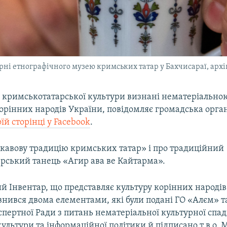
рні етнографічного музею кримських татар у Бахчисараї, архі
 кримськотатарської культури визнані нематеріально
рінних народів України, повідомляє громадська орган
оїй сторінці у Facebook
.
«кавову традицію кримських татар» і про традиційний
рський танець «Агир ава ве Кайтарма».
й Інвентар, що представляє культуру корінних народів
внився двома елементами, які були подані ГО «Алєм» 
спертної Ради з питань нематеріальної культурної сп
культури та інформаційної політики й підписано т.в.о. 