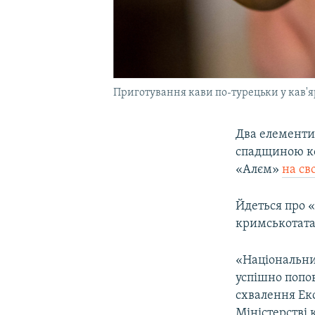
Приготування кави по-турецьки у кав'я
Два елементи
спадщиною ко
«Алєм»
на св
Йдеться про 
кримськотата
«Національни
успішно попо
схвалення Ек
Міністерстві 