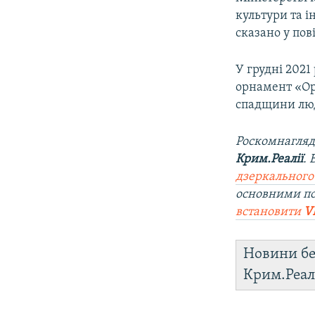
культури та 
сказано у пов
У грудні 202
орнамент «Ор
спадщини лю
Роскомнагляд
Крим.Реалії
.
дзеркального
основними по
встановити
V
Новини бе
Крим.Реал