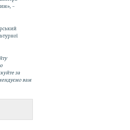
им», –
арський
ьтурної
йту
ою
дкуйте за
омендуємо вам