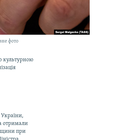
вне фото
ю культурною
ізація
 України,
та отримали
адщини при
Міністра