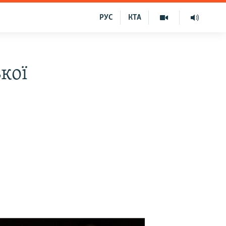
РУС
КТА
кої