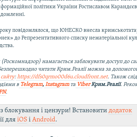
інформаційної політики України Ростиславом Карандєєв
ідомленні.
1 року повідомлялося, що ЮНЕСКО внесла кримськотат
нек» до Репрезентативного списку нематеріальної кул
дства.
 (Роскомнадзор) намагається заблокувати доступ до са
 Безперешкодно читати Крим.Реалії можна за допомог
 сайту
:
https://dfs0qrmo00d6u.cloudfront.net
. Також слі
діями в
Telegram
,
Instagram
та
Viber
Крим.Реалії
. Рек
PN
.
з блокування і цензури! Встановити
додаток
ії для
iOS
і
Android
.