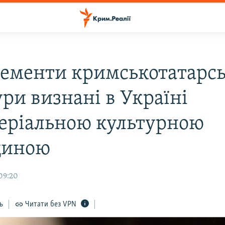
лементи кримськотатарсь
ри визнані в Україні
еріальною культурною
щиною
09:20
ь
Читати без VPN