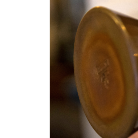
ВІДЕОУРОКИ «ELIFBE»
СВІДЧЕННЯ ОКУПАЦІЇ
УКРАЇНСЬКА ПРОБЛЕМА КРИМУ
ІНФОГРАФІКА