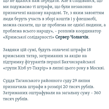
що не вдалося нам передати. Але я сподіваюся, що
ми подужаємо ті штрафи, що були незаконно
призначені нашому народові. Те, з яким завзяттям
люди беруть участь в зборі коштів і у флешмобі,
можна сказати, що це проблема не однієї людини, а
проблема всього народу», – розповів координатор
«Кримської солідарності»
Сервер Чолакчік
.
Завдяки цій сумі, будуть оплачені штрафи 18
кримських татар, затриманих за акцію на
підтримку фігурантів першої Бахчисарайської
«групи Хізб ут-Тахрір» в липні цього року в Москві.
Суддя Таганського районного суду 29 липня
призначила штрафи в розмірі 20 тисяч рублів.
Затриманих оштрафували на загальну суму – 360
тисяч рублів.