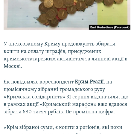
ВІДЕОУРОКИ «ELIFBE»
Русский
СВІДЧЕННЯ ОКУПАЦІЇ
Qırımtatar
УКРАЇНСЬКА ПРОБЛЕМА КРИМУ
ДОЛУЧАЙСЯ!
ІНФОГРАФІКА
У анексованому Криму продовжують збирати
кошти на оплату штрафів, присуджених
кримськотатарським активістам за липневі акції в
Усі сайти RFE/RL
Москві.
Як повідомляє кореспондент
Крим.Реалії
, на
щомісячному зібранні громадського руху
«Кримська солідарність» 31 серпня відзначили, що
в рамках акції «Кримський марафон» вже вдалося
зібрати 580 тисяч рублів. Це проміжна цифра.
«Крім зібраної суми, є кошти з регіонів, які поки