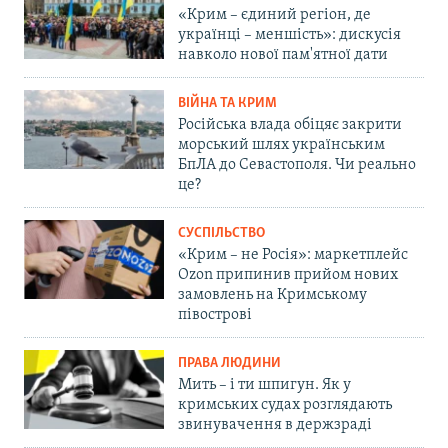
«Крим – єдиний регіон, де
українці – меншість»: дискусія
навколо нової пам'ятної дати
ВІЙНА ТА КРИМ
Російська влада обіцяє закрити
морський шлях українським
БпЛА до Севастополя. Чи реально
це?
СУСПІЛЬСТВО
«Крим – не Росія»: маркетплейс
Ozon припинив прийом нових
замовлень на Кримському
півострові
ПРАВА ЛЮДИНИ
Мить – і ти шпигун. Як у
кримських судах розглядають
звинувачення в держзраді