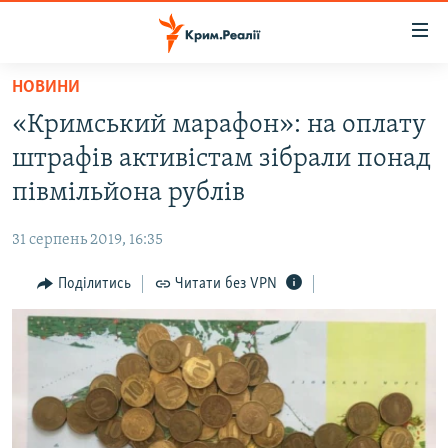
Доступність
посилання
Перейти
НОВИНИ
до
НОВИНИ
«Кримський марафон»: на оплату
основного
ВОДА.КРИМ
матеріалу
штрафів активістам зібрали понад
ВІДЕО ТА ФОТО
Перейти
півмільйона рублів
до
ПОЛІТИКА
основної
31 серпень 2019, 16:35
БЛОГИ
навігації
Перейти
Поділитись
Читати без VPN
ПОГЛЯД
до
ІНТЕРВ'Ю
пошуку
ВСЕ ЗА ДЕНЬ
СПЕЦПРОЕКТИ
ЯК ОБІЙТИ БЛОКУВАННЯ
ДЕПОРТАЦІЯ