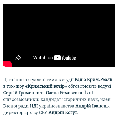
Ці та інші актуальні теми в студії
Радіо Крим.Реалії
в ток-шоу
«Кримський вечір»
обговорюють ведучі
Сергій Громенко
та
Олена Ремовська
. Їхні
співрозмовники: кандидат історичних наук, член
Вченої ради НДІ українознавства
Андрій Іванець
,
директор архіву СБУ
Андрій Когут
.