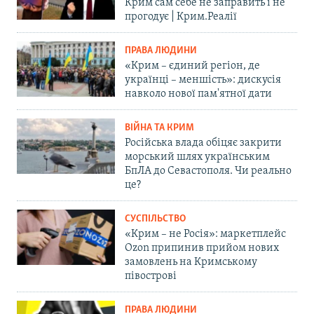
Крим сам себе не заправить і не
прогодує | Крим.Реалії
ПРАВА ЛЮДИНИ
«Крим – єдиний регіон, де
українці – меншість»: дискусія
навколо нової пам'ятної дати
ВІЙНА ТА КРИМ
Російська влада обіцяє закрити
морський шлях українським
БпЛА до Севастополя. Чи реально
це?
СУСПІЛЬСТВО
«Крим – не Росія»: маркетплейс
Ozon припинив прийом нових
замовлень на Кримському
півострові
ПРАВА ЛЮДИНИ