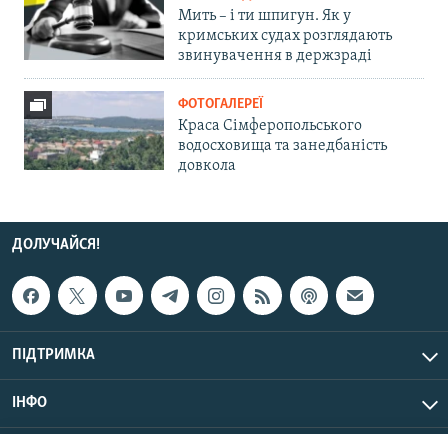
Мить – і ти шпигун. Як у
кримських судах розглядають
звинувачення в держзраді
ФОТОГАЛЕРЕЇ
Краса Сімферопольського
водосховища та занедбаність
довкола
ДОЛУЧАЙСЯ!
ПІДТРИМКА
ІНФО