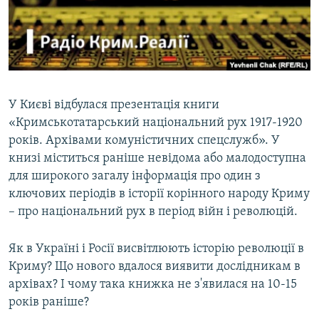
ВІДЕОУРОКИ «ELIFBE»
Русский
СВІДЧЕННЯ ОКУПАЦІЇ
Qırımtatar
УКРАЇНСЬКА ПРОБЛЕМА КРИМУ
ДОЛУЧАЙСЯ!
ІНФОГРАФІКА
У Києві відбулася презентація книги
«Кримськотатарський національний рух 1917-1920
років. Архівами комуністичних спецслужб». У
Усі сайти RFE/RL
книзі міститься раніше невідома або малодоступна
для широкого загалу інформація про один з
ключових періодів в історії корінного народу Криму
– про національний рух в період війн і революцій.
Як в Україні і Росії висвітлюють історію революції в
Криму? Що нового вдалося виявити дослідникам в
архівах? І чому така книжка не з'явилася на 10-15
років раніше?