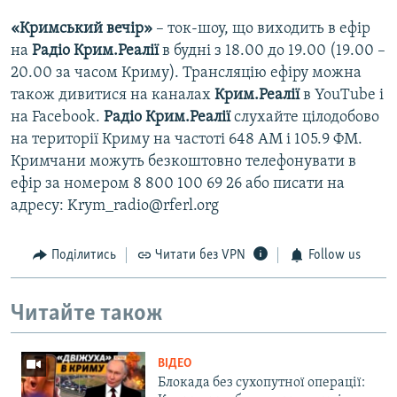
«Кримський вечір»
– ток-шоу, що виходить в ефір
на
Радіо Крим.Реалії
в будні з 18.00 до 19.00 (19.00 –
20.00 за часом Криму). Трансляцію ефіру можна
також дивитися на каналах
Крим.Реалії
в YouTube і
на Facebook.
Радіо Крим.Реалії
слухайте цілодобово
на території Криму на частоті 648 АМ і 105.9 ФМ.
Кримчани можуть безкоштовно телефонувати в
ефір за номером 8 800 100 69 26 або писати на
адресу: Krym_radio@rferl.org
Поділитись
Читати без VPN
Follow us
Читайте також
ВІДЕО
Блокада без сухопутної операції: