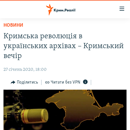
Доступність
посилання
Перейти
НОВИНИ
до
НОВИНИ
Кримська революція в
основного
ВОДА.КРИМ
матеріалу
українських архівах – Кримський
ВІДЕО ТА ФОТО
Перейти
вечір
до
ПОЛІТИКА
основної
27 січень 2020, 18:00
БЛОГИ
навігації
Перейти
Поділитись
Читати без VPN
ПОГЛЯД
до
ІНТЕРВ'Ю
пошуку
ВСЕ ЗА ДЕНЬ
СПЕЦПРОЕКТИ
ЯК ОБІЙТИ БЛОКУВАННЯ
ДЕПОРТАЦІЯ