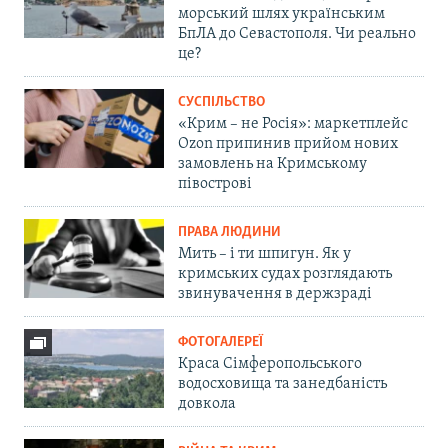
морський шлях українським
БпЛА до Севастополя. Чи реально
це?
СУСПІЛЬСТВО
«Крим – не Росія»: маркетплейс
Ozon припинив прийом нових
замовлень на Кримському
півострові
ПРАВА ЛЮДИНИ
Мить – і ти шпигун. Як у
кримських судах розглядають
звинувачення в держзраді
ФОТОГАЛЕРЕЇ
Краса Сімферопольського
водосховища та занедбаність
довкола