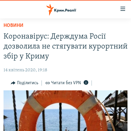
Доступність
посилання
Перейти
НОВИНИ
до
НОВИНИ
Коронавірус: Держдума Росії
основного
ВОДА.КРИМ
матеріалу
дозволила не стягувати курортний
ВІДЕО ТА ФОТО
Перейти
збір у Криму
до
ПОЛІТИКА
основної
14 квітень 2020, 19:18
БЛОГИ
навігації
Перейти
Поділитись
Читати без VPN
ПОГЛЯД
до
ІНТЕРВ'Ю
пошуку
ВСЕ ЗА ДЕНЬ
СПЕЦПРОЕКТИ
ЯК ОБІЙТИ БЛОКУВАННЯ
ДЕПОРТАЦІЯ