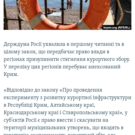
ВІДЕОУРОКИ «ELIFBE»
Русский
СВІДЧЕННЯ ОКУПАЦІЇ
Qırımtatar
УКРАЇНСЬКА ПРОБЛЕМА КРИМУ
ДОЛУЧАЙСЯ!
ІНФОГРАФІКА
Держдума Росії ухвалила в першому читанні та в
цілому закон, що передбачає право влади в
регіонах призупинити стягнення курортного збору.
Усі сайти RFE/RL
У переліку цих регіонів перебуває анексований
Крим.
«Відповідно до закону «Про проведення
експерименту з розвитку курортної інфраструктури
в Республіці Крим, Алтайському краї,
Краснодарському краї і Ставропольському краї», у
суб'єктів Росії є право ввести і скасувати на
території муніципальних утворень, що входять в