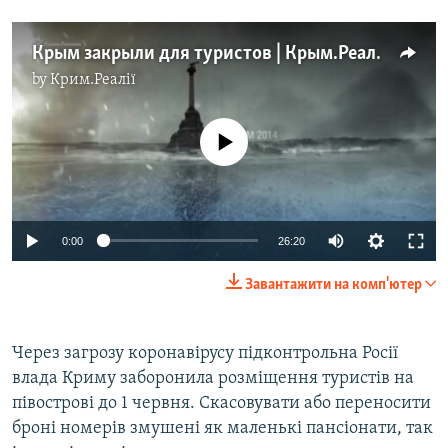
Крым закрыли для туристов | Крым.Реалии ТВ (видео)
by
Крим.Реалії
No media source currently available
Auto
0:00
26:20
270p
Завантажити на комп'ютер
360p
Auto
270p
360p
404p
404p
Через загрозу коронавірусу підконтрольна Росії
влада Криму заборонила розміщення туристів на
1080p
1080p
півострові до 1 червня. Скасовувати або переносити
броні номерів змушені як маленькі пансіонати, так