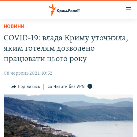
Доступність
посилання
Перейти
НОВИНИ
до
НОВИНИ
COVID-19: влада Криму уточнила,
основного
ВОДА.КРИМ
матеріалу
яким готелям дозволено
ВІДЕО ТА ФОТО
Перейти
працювати цього року
до
ПОЛІТИКА
основної
08 червень 2021, 10:52
БЛОГИ
навігації
Перейти
Поділитись
Читати без VPN
ПОГЛЯД
до
ІНТЕРВ'Ю
пошуку
ВСЕ ЗА ДЕНЬ
СПЕЦПРОЕКТИ
ЯК ОБІЙТИ БЛОКУВАННЯ
ДЕПОРТАЦІЯ