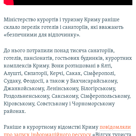
Міністерство курортів і туризму Криму раніше
склало перелік готелів і санаторіїв, які вважають
«безпечними для відпочинку».
До нього потрапили понад тисяча санаторіїв,
готелів, пансіонатів, гостьових будинків, курортних
комплексів Криму. Вони розташовані в Ялті,
Алушті, Євпаторії, Керчі, Саках, Сімферополі,
Судаку, Феодосії, а також у Бахчисарайському,
Джанкойському, Ленінському, Білогірському,
Роздольненському, Сакському, Сімферопольському,
Кіровському, Совєтському і Чорноморському
районах.
Раніше в курортному відомстві Криму
повідомляли
про запуск інформаційного ресурсу
«Відгук туриста