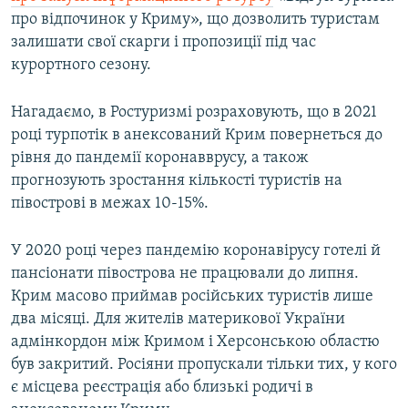
про відпочинок у Криму», що дозволить туристам
залишати свої скарги і пропозиції під час
курортного сезону.
Нагадаємо, в Ростуризмі розраховують, що в 2021
році турпотік в анексований Крим повернеться до
рівня до пандемії коронавврусу, а також
прогнозують зростання кількості туристів на
півострові в межах 10-15%.
У 2020 році через пандемію коронавірусу готелі й
пансіонати півострова не працювали до липня.
Крим масово приймав російських туристів лише
два місяці. Для жителів материкової України
адмінкордон між Кримом і Херсонською областю
був закритий. Росіяни пропускали тільки тих, у кого
є місцева реєстрація або близькі родичі в