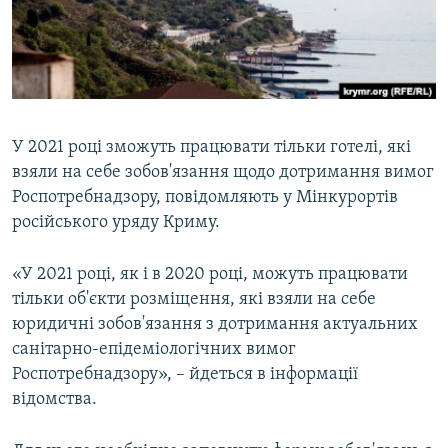
ВІДЕОУРОКИ «ELIFBE»
Русский
СВІДЧЕННЯ ОКУПАЦІЇ
Qırımtatar
УКРАЇНСЬКА ПРОБЛЕМА КРИМУ
ДОЛУЧАЙСЯ!
ІНФОГРАФІКА
У 2021 році зможуть працювати тільки готелі, які
взяли на себе зобов'язання щодо дотримання вимог
Роспотребнадзору, повідомляють у Мінкурортів
Усі сайти RFE/RL
російського уряду Криму.
«У 2021 році, як і в 2020 році, можуть працювати
тільки об'єкти розміщення, які взяли на себе
юридичні зобов'язання з дотримання актуальних
санітарно-епідеміологічних вимог
Роспотребнадзору», – йдеться в інформації
відомства.