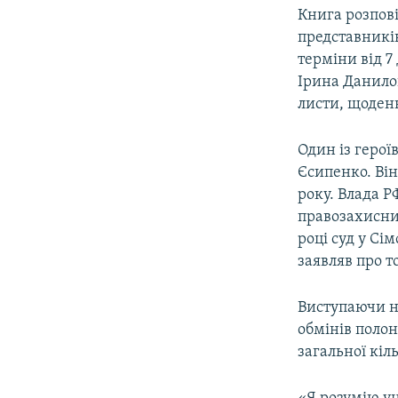
Книга розпові
представників
терміни від 7
Ірина Данилов
листи, щоденн
Один із герої
Єсипенко. Ві
року. Влада Р
правозахисни
році суд у Сі
заявляв про т
Виступаючи на
обмінів поло
загальної кіл