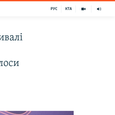
РУС
КТА
ивалі
лоси