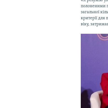
«Я розумію у
полоненими пі
загальної кіл
критерії для 
віку, затрима