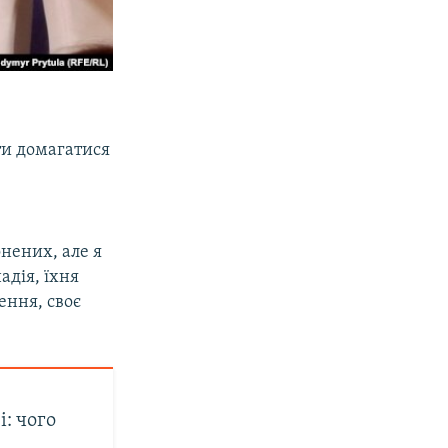
ти домагатися
нених, але я
адія, їхня
ення, своє
: чого