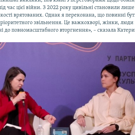
нікальні виклики, пов'язані з переговорами щодо обмі
д час цієї війни. З 2022 року цивільні становили лише
ькості врятованих. Однак я переконана, що повинні бу
пріоритетного звільнення. Це важкохворі, жінки, люди
ні до повномасштабного вторгнення», – сказала Катери