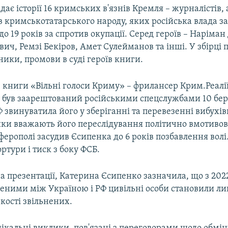
дає історії 16 кримських в'язнів Кремля – журналістів, а
 кримськотатарського народу, яких російська влада з
 до 19 років за спротив окупації. Серед героїв – Наріма
ич, Ремзі Бекіров, Амет Сулейманов та інші. У збірці 
ики, промови в суді героїв книги.
в книги «Вільні голоси Криму» – фрилансер Крим.Реалі
н був заарештований російськими спецслужбами 10 бер
Ф звинуватила його у зберіганні та перевезенні вибухів
ки вважають його переслідування політично вмотивов
мферополі засудив Єсипенка до 6 років позбавлення волі
ортури і тиск з боку ФСБ.
 презентації, Катерина Єсипенко зазначила, що з 2022
неними між Україною і РФ цивільні особи становили ли
ькості звільнених.