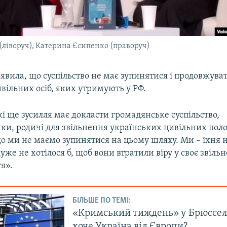
(ліворуч), Катерина Єсипенко (праворуч)
явила, що суспільство не має зупинятися і продовжува
вільних осіб, яких утримують у РФ.
кі ще зусилля має докласти громадянське суспільство,
ки, родичі для звільнення українських цивільних поло
о ми не маємо зупинятися на цьому шляху. Ми – їхня н
дуже не хотілося б, щоб вони втратили віру у своє звільн
я».
БІЛЬШЕ ПО ТЕМІ:
«Кримський тиждень» у Брюсселі
хоче Україна від Європи?