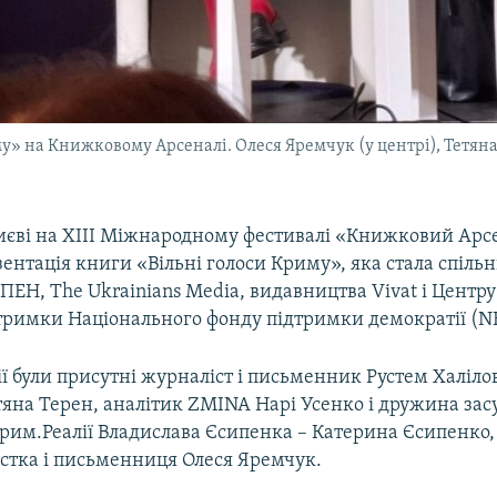
у» на Книжковому Арсеналі. Олеся Яремчук (у центрі), Тетяна
Києві на XIII Міжнародному фестивалі «Книжковий Арс
зентація книги «Вільні голоси Криму», яка стала спіл
ПЕН, The Ukrainians Media, видавництва Vivat і Центр
тримки Національного фонду підтримки демократії (N
ї були присутні журналіст і письменник Рустем Халіло
яна Терен, аналітик ZMINA Нарі Усенко і дружина за
рим.Реалії Владислава Єсипенка – Катерина Єсипенко,
істка і письменниця Олеся Яремчук.