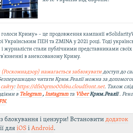
 голоси Криму» – це продовження кампанії #Solidarity
ї Українським ПЕН та ZMINA у 2021 році. Тоді українс
і журналісти стали публічними представниками своїх к
ув'язненні в анексованому Криму.
 (Роскомнадзор) намагається заблокувати
доступ до са
 Безперешкодно читати Крим.Реалії можна за допомог
 сайту
:
https://dfs0qrmo00d6u.cloudfront.net
. Також слі
одіями в
Telegram
,
Instagram
та
Viber
Крим.Реалії
. Рек
PN
.
з блокування і цензури! Встановити
додаток
ії для
iOS
і
Android
.