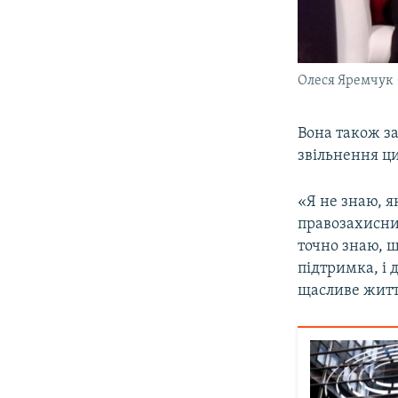
Олеся Яремчук 
Вона також за
звільнення ци
«Я не знаю, я
правозахисни
точно знаю, щ
підтримка, і 
щасливе житт