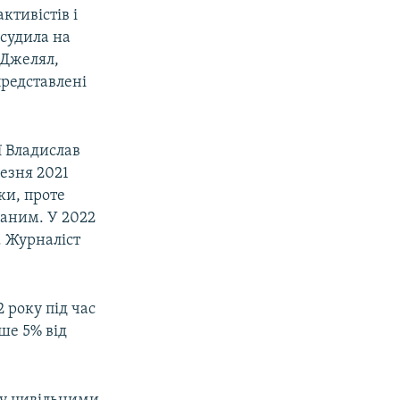
ктивістів і
асудила на
н Джелял,
представлені
ї Владислав
езня 2021
ки, проте
аним. У 2022
. Журналіст
 року під час
ше 5% від