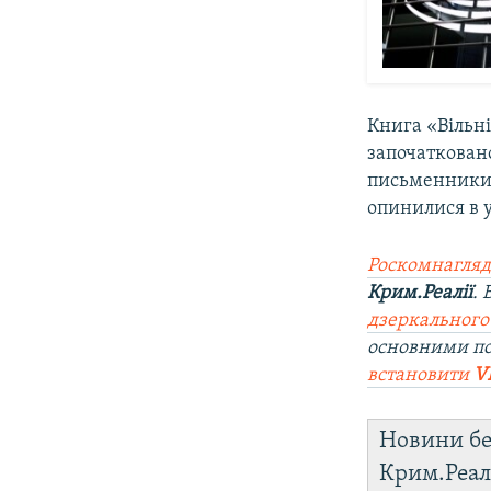
Книга «Вільні
започатковано
письменники 
опинилися в 
Роскомнагляд
Крим.Реалії
.
дзеркального
основними п
встановити
V
Новини бе
Крим.Реал