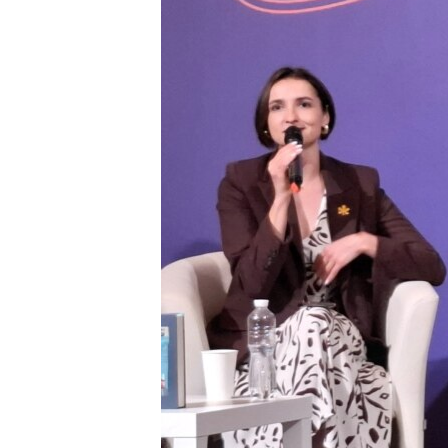
ВІДЕОУРОКИ «ELIFBE»
СВІДЧЕННЯ ОКУПАЦІЇ
УКРАЇНСЬКА ПРОБЛЕМА КРИМУ
ІНФОГРАФІКА