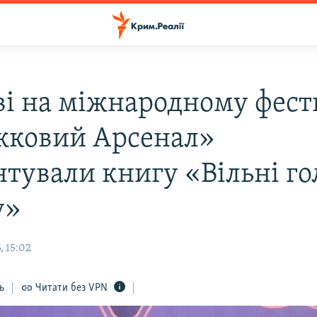
ві на міжнародному фест
ковий Арсенал»
нтували книгу «Вільні го
у»
, 15:02
ь
Читати без VPN