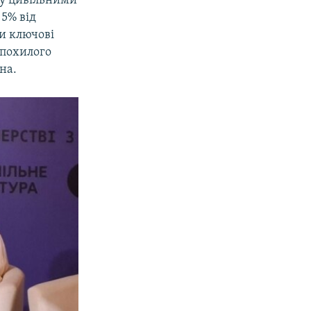
ну цивільними
 5% від
ти ключові
 похилого
на.