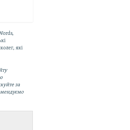
Words,
ькі
олег, які
йту
ою
дкуйте за
омендуємо