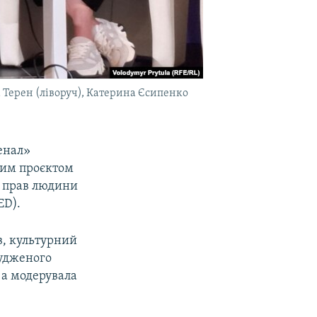
 Терен (ліворуч), Катерина Єсипенко
енал»
ьним проєктом
у прав людини
ED).
в, культурний
судженого
 а модерувала