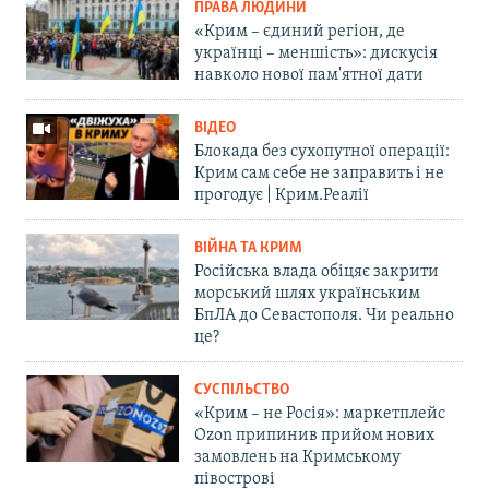
ПРАВА ЛЮДИНИ
«Крим – єдиний регіон, де
українці – меншість»: дискусія
навколо нової пам'ятної дати
ВІДЕО
Блокада без сухопутної операції:
Крим сам себе не заправить і не
прогодує | Крим.Реалії
ВІЙНА ТА КРИМ
Російська влада обіцяє закрити
морський шлях українським
БпЛА до Севастополя. Чи реально
це?
СУСПІЛЬСТВО
«Крим – не Росія»: маркетплейс
Ozon припинив прийом нових
замовлень на Кримському
півострові