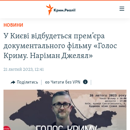
Доступність
посилання
Перейти
НОВИНИ
до
НОВИНИ
У Києві відбудеться прем’єра
основного
ВОДА.КРИМ
матеріалу
документального фільму «Голос
ВІДЕО ТА ФОТО
Перейти
Криму. Наріман Джелял»
до
ПОЛІТИКА
основної
21 лютий 2023, 12:41
БЛОГИ
навігації
Перейти
Поділитись
Читати без VPN
ПОГЛЯД
до
ІНТЕРВ'Ю
пошуку
ВСЕ ЗА ДЕНЬ
СПЕЦПРОЕКТИ
ЯК ОБІЙТИ БЛОКУВАННЯ
ДЕПОРТАЦІЯ