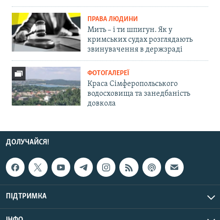
ПРАВА ЛЮДИНИ
Мить – і ти шпигун. Як у
кримських судах розглядають
звинувачення в держзраді
ФОТОГАЛЕРЕЇ
Краса Сімферопольського
водосховища та занедбаність
довкола
ДОЛУЧАЙСЯ!
ПІДТРИМКА
ІНФО