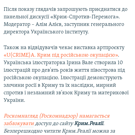
Після показу глядачів запрошують приєднатися до
панельної дискусії «Крим-Спротив-Перемога».
Модератор – Алім Алієв, заступник генерального
директора Українського інституту.
Також на відвідувачів чекає виставка артпроєкту
«U(CRIME)A. Крим під російською окупацією»
.
Українська ілюстраторка Ірина Вале створила 10
ілюстрацій про дев'ять років життя півострова під
російською окупацією. Ілюстрації демонструють
злочини росії в Криму та їх наслідки, мирний
спротив і незламний зв'язок Криму та материкової
України.
Роскомнагляд (Роскомнадзор) намагається
заблокувати
доступ до сайту
Крим.Реалії
.
Безперешкодно читати Крим.Реалії можна за