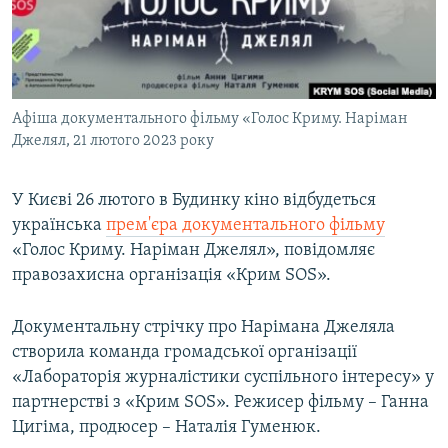
ВІДЕОУРОКИ «ELIFBE»
Русский
СВІДЧЕННЯ ОКУПАЦІЇ
Qırımtatar
УКРАЇНСЬКА ПРОБЛЕМА КРИМУ
Афіша документального фільму «Голос Криму. Наріман
ДОЛУЧАЙСЯ!
ІНФОГРАФІКА
Джелял, 21 лютого 2023 року
У Києві 26 лютого в Будинку кіно відбудеться
Усі сайти RFE/RL
українська
прем'єра документального фільму
«Голос Криму. Наріман Джелял», повідомляє
правозахисна організація «Крим SOS».
Документальну стрічку про Нарімана Джеляла
створила команда громадської організації
«Лабораторія журналістики суспільного інтересу» у
партнерстві з «Крим SOS». Режисер фільму – Ганна
Цигіма, продюсер – Наталія Гуменюк.