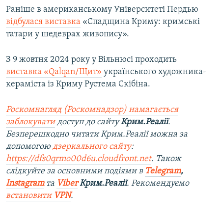
Раніше в американському Університеті Пердью
відбулася виставка
«Спадщина Криму: кримські
татари у шедеврах живопису».
З 9 жовтня 2024 року у Вільнюсі проходить
виставка «Qalqan/Щит»
українського художника-
кераміста із Криму Рустема Скібіна.
Роскомнагляд (Роскомнадзор) намагається
заблокувати
доступ до сайту
Крим.Реалії
.
Безперешкодно читати Крим.Реалії можна за
допомогою
дзеркального сайту
:
https://dfs0qrmo00d6u.cloudfront.net
. Також
слідкуйте за основними подіями в
Telegram
,
Instagram
та
Viber
Крим.Реалії
. Рекомендуємо
встановити
VPN
.