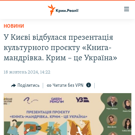
Доступність
посилання
Перейти
НОВИНИ
до
НОВИНИ
У Києві відбулася презентація
основного
ВОДА.КРИМ
матеріалу
культурного проєкту «Книга-
ВІДЕО ТА ФОТО
Перейти
мандрівка. Крим – це Україна»
до
ПОЛІТИКА
основної
18 жовтень 2024, 14:22
БЛОГИ
навігації
Перейти
Поділитись
Читати без VPN
ПОГЛЯД
до
ІНТЕРВ'Ю
пошуку
ВСЕ ЗА ДЕНЬ
СПЕЦПРОЕКТИ
ЯК ОБІЙТИ БЛОКУВАННЯ
ДЕПОРТАЦІЯ