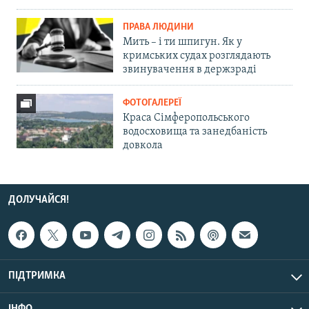
ПРАВА ЛЮДИНИ
Мить – і ти шпигун. Як у
кримських судах розглядають
звинувачення в держзраді
ФОТОГАЛЕРЕЇ
Краса Сімферопольського
водосховища та занедбаність
довкола
ДОЛУЧАЙСЯ!
ПІДТРИМКА
ІНФО