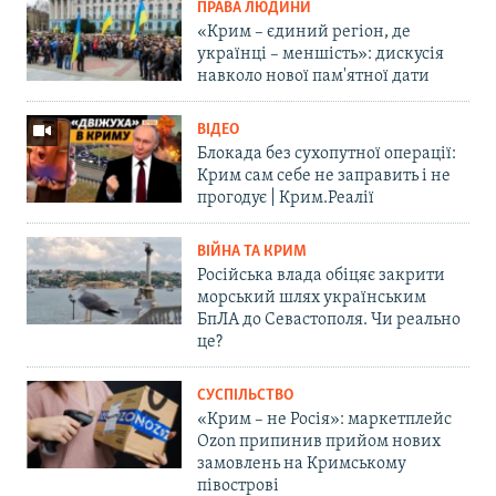
ПРАВА ЛЮДИНИ
«Крим – єдиний регіон, де
українці – меншість»: дискусія
навколо нової пам'ятної дати
ВІДЕО
Блокада без сухопутної операції:
Крим сам себе не заправить і не
прогодує | Крим.Реалії
ВІЙНА ТА КРИМ
Російська влада обіцяє закрити
морський шлях українським
БпЛА до Севастополя. Чи реально
це?
СУСПІЛЬСТВО
«Крим – не Росія»: маркетплейс
Ozon припинив прийом нових
замовлень на Кримському
півострові