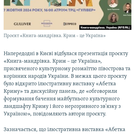
ВІДЕОУРОКИ «ELIFBE»
Русский
СВІДЧЕННЯ ОКУПАЦІЇ
Qırımtatar
УКРАЇНСЬКА ПРОБЛЕМА КРИМУ
Проєкт «Книга-мандрівка. Крим – це Україна»
ДОЛУЧАЙСЯ!
ІНФОГРАФІКА
Напередодні в Києві відбулася презентація проєкту
«Книга-мандрівка. Крим – це Україна»,
Усі сайти RFE/RL
присвяченого культурному розмаїттю півострова та
корінних народів України. В межах цього проєкту
було відкрито ілюстративну виставку «Абетка
Криму» та дискусійну панель, де «обговорили
формування бачення майбутнього культурного
ландшафту Криму і його нерозривного зв'язку з
Україною», повідомляють автори проєкту.
Зазначається, що ілюстративна виставка «Абетка