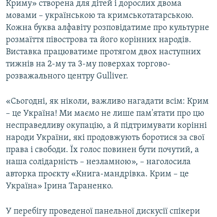
Криму» створена для дітей і дорослих двома
мовами – українською та кримськотатарською.
Кожна буква алфавіту розповідатиме про культурне
розмаїття півострова та його корінних народів.
Виставка працюватиме протягом двох наступних
тижнів на 2-му та 3-му поверхах торгово-
розважального центру Gulliver.
«Сьогодні, як ніколи, важливо нагадати всім: Крим
– це Україна! Ми маємо не лише пам'ятати про цю
несправедливу окупацію, а й підтримувати корінні
народи України, які продовжують боротися за свої
права і свободи. Їх голос повинен бути почутий, а
наша солідарність – незламною», – наголосила
авторка проєкту «Книга-мандрівка. Крим – це
Україна» Ірина Тараненко.
У перебігу проведеної панельної дискусії спікери