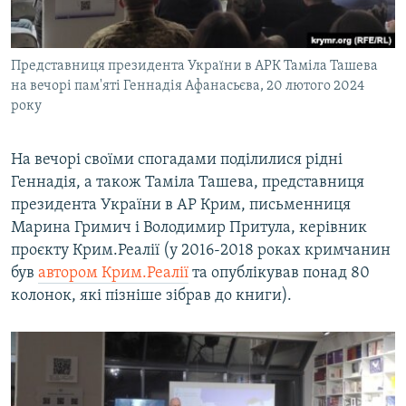
Представниця президента України в АРК Таміла Ташева
на вечорі пам'яті Геннадія Афанасьєва, 20 лютого 2024
року
На вечорі своїми спогадами поділилися рідні
Геннадія, а також Таміла Ташева, представниця
президента України в АР Крим, письменниця
Марина Гримич і Володимир Притула, керівник
проєкту Крим.Реалії (у 2016-2018 роках кримчанин
був
автором Крим.Реалії
та опублікував понад 80
колонок, які пізніше зібрав до книги).