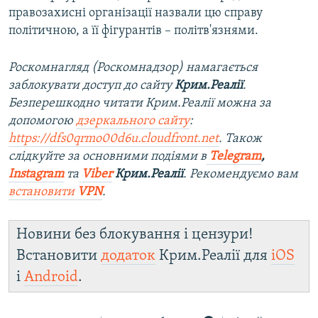
правозахисні організації назвали цю справу
політичною, а її фігурантів – політв'язнями.
Роскомнагляд (Роскомнадзор) намагається
заблокувати доступ до сайту
Крим.Реалії
.
Безперешкодно читати Крим.Реалії можна за
допомогою
дзеркального сайту
:
https://dfs0qrmo00d6u.cloudfront.net
. Також
слідкуйте за основними подіями в
Telegram
,
Instagram
та
Viber
Крим.Реалії
. Рекомендуємо вам
встановити
VPN
.
Новини без блокування і цензури!
Встановити
додаток
Крим.Реалії для
iOS
і
Android
.