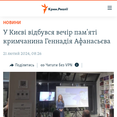
Доступність
посилання
Перейти
НОВИНИ
до
НОВИНИ
У Києві відбувся вечір пам'яті
основного
ВОДА.КРИМ
матеріалу
кримчанина Геннадія Афанасьєва
ВІДЕО ТА ФОТО
Перейти
до
21 лютий 2024, 08:26
ПОЛІТИКА
основної
БЛОГИ
Поділитись
Читати без VPN
навігації
Перейти
ПОГЛЯД
до
ІНТЕРВ'Ю
пошуку
ВСЕ ЗА ДЕНЬ
СПЕЦПРОЕКТИ
ЯК ОБІЙТИ БЛОКУВАННЯ
ДЕПОРТАЦІЯ