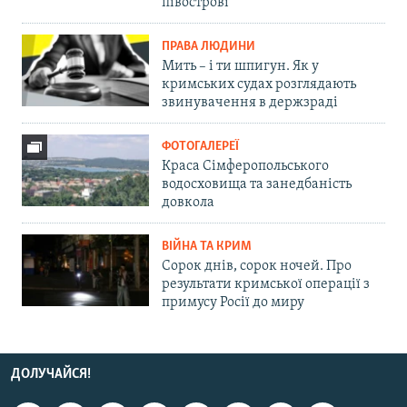
півострові
ПРАВА ЛЮДИНИ
Мить – і ти шпигун. Як у
кримських судах розглядають
звинувачення в держзраді
ФОТОГАЛЕРЕЇ
Краса Сімферопольського
водосховища та занедбаність
довкола
ВІЙНА ТА КРИМ
Сорок днів, сорок ночей. Про
результати кримської операції з
примусу Росії до миру
ДОЛУЧАЙСЯ!