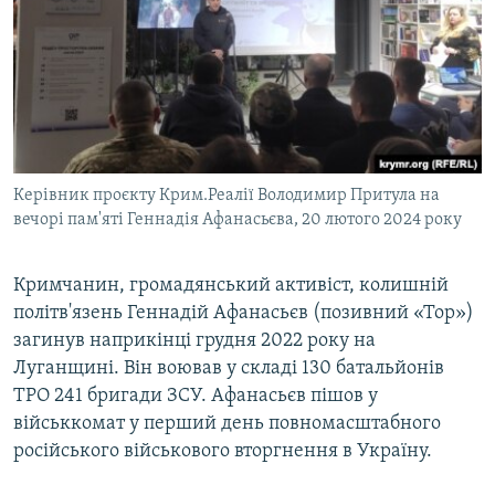
Керівник проєкту Крим.Реалії Володимир Притула на
вечорі пам'яті Геннадія Афанасьєва, 20 лютого 2024 року
Кримчанин, громадянський активіст, колишній
політв'язень Геннадій Афанасьєв (позивний «Тор»)
загинув наприкінці грудня 2022 року на
Луганщині. Він воював у складі 130 батальйонів
ТРО 241 бригади ЗСУ. Афанасьєв пішов у
військкомат у перший день повномасштабного
російського військового вторгнення в Україну.