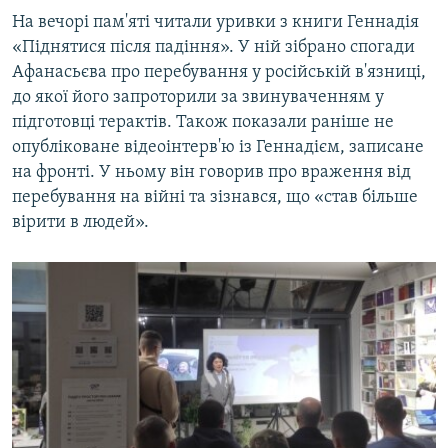
На вечорі пам'яті читали уривки з книги Геннадія
«Піднятися після падіння». У ній зібрано спогади
Афанасьєва про перебування у російській в'язниці,
до якої його запроторили за звинуваченням у
підготовці терактів. Також показали раніше не
опубліковане відеоінтерв'ю із Геннадієм, записане
на фронті. У ньому він говорив про враження від
перебування на війні та зізнався, що «став більше
вірити в людей».