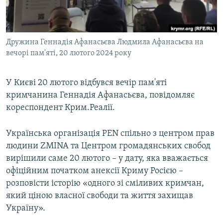
ВІДЕОУРОКИ «ELIFBE»
Русский
СВІДЧЕННЯ ОКУПАЦІЇ
Qırımtatar
Дружина Геннадія Афанасьєва Людмила Афанасьєва на
УКРАЇНСЬКА ПРОБЛЕМА КРИМУ
вечорі пам'яті, 20 лютого 2024 року
ДОЛУЧАЙСЯ!
ІНФОГРАФІКА
У Києві 20 лютого відбувся вечір пам'яті
кримчанина Геннадія Афанасьєва, повідомляє
кореспондент Крим.Реалії.
Усі сайти RFE/RL
Українська організація PEN спільно з центром прав
людини ZMINA та Центром громадянських свобод
вирішили саме 20 лютого – у дату, яка вважається
офіційним початком анексії Криму Росією –
розповісти історію «одного зі сміливих кримчан,
який ціною власної свободи та життя захищав
Україну».