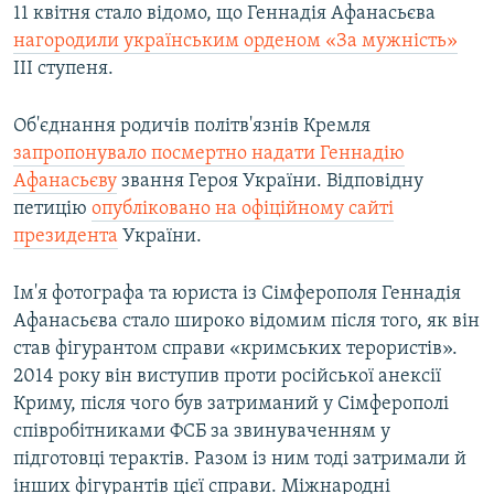
11 квітня стало відомо, що Геннадія Афанасьєва
нагородили українським орденом «За мужність»
ІІІ ступеня.
Об'єднання родичів політв'язнів Кремля
запропонувало посмертно надати Геннадію
Афанасьєву
звання Героя України. Відповідну
петицію
опубліковано на офіційному сайті
президента
України.
Ім'я фотографа та юриста із Сімферополя Геннадія
Афанасьєва стало широко відомим після того, як він
став фігурантом справи «кримських терористів».
2014 року він виступив проти російської анексії
Криму, після чого був затриманий у Сімферополі
співробітниками ФСБ за звинуваченням у
підготовці терактів. Разом із ним тоді затримали й
інших фігурантів цієї справи. Міжнародні