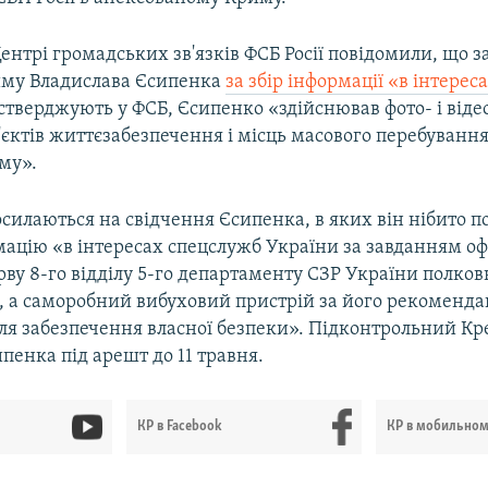
Центрі громадських зв'язків ФСБ Росії повідомили, що 
иму Владислава Єсипенка
за збір інформації «в інтере
 стверджують у ФСБ, Єсипенко «здійснював фото- і віде
б'єктів життєзабезпечення і місць масового перебуванн
му».
осилаються на свідчення Єсипенка, в яких він нібито 
мацію «в інтересах спецслужб України за завданням оф
ву 8-го відділу 5-го департаменту СЗР України полко
, а саморобний вибуховий пристрій за його рекоменда
для забезпечення власної безпеки». Підконтрольний К
пенка під арешт до 11 травня.
КР в Facebook
КР в мобильно