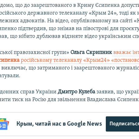
відомо, що до заарештованого в Криму Єсипенка допуст
осійського державного телеканалу «Крым 24», тоді як 
лежних адвокатів. На відео, опублікованому на сайті 
пенко підтвердив, що знімав на півострові для проєкт
зав, що нібито дублював відзняте відео українським с
ської правозахисної групи»
Ольга Скрипник
вважає ін
сипенка
російському телеканалу «Крым24» «постанов
е виключає, що затриманого і заарештованого журналі
атували.
рдонних справ України
Дмитро Кулеба
заявив, що украї
нити тиск на Росію для звільнення Владислава Єсипенк
Крым, читай нас в Google News
Подписатьс