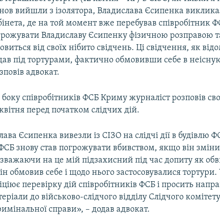
інов вийшли з ізолятора, Владислава Єсипенка виклика
бінета, де на той момент вже перебував співробітник Ф
огрожувати Владиславу Єсипенку фізичною розправою т
овиться від своїх нібито свідчень. Ці свідчення, як відо
дав під тортурами, фактично обмовивши себе в неісн
озповів адвокат.
 боку співробітників ФСБ Криму журналіст розповів св
 квітня перед початком слідчих дій.
ава Єсипенка вивезли із СІЗО на слідчі дії в будівлю ФС
ФСБ знову став погрожувати вбивством, якщо він зміни
езважаючи на це мій підзахисний під час допиту як об
ін обмовив себе і щодо нього застосовувалися тортури. У
іціює перевірку дій співробітників ФСБ і просить напр
теріали до військово-слідчого відділу Слідчого комітету
имінальної справи», – додав адвокат.