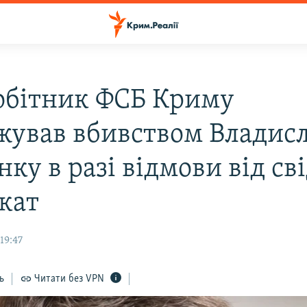
обітник ФСБ Криму
жував вбивством Владис
ку в разі відмови від св
окат
19:47
ь
Читати без VPN