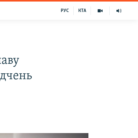
РУС
КТА
лаву
ідчень