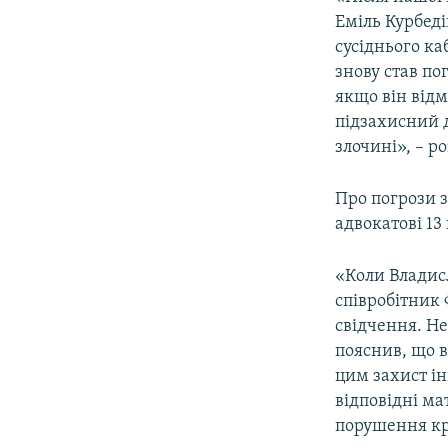
Еміль Курбед
сусіднього ка
знову став п
якщо він відм
підзахисний 
злочині», – р
Про погрози з
адвокатові 13
«Коли Владисл
співробітник 
свідчення. Н
пояснив, що в
цим захист ін
відповідні ма
порушення кр