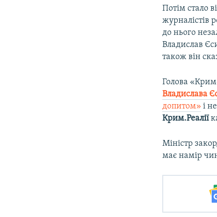
Потім стало 
журналістів р
до нього неза
Владислав Єси
також він ска
Голова «Крим
Владислава Є
допитом»
і н
Крим.Реалії
к
Міністр зако
має намір чи