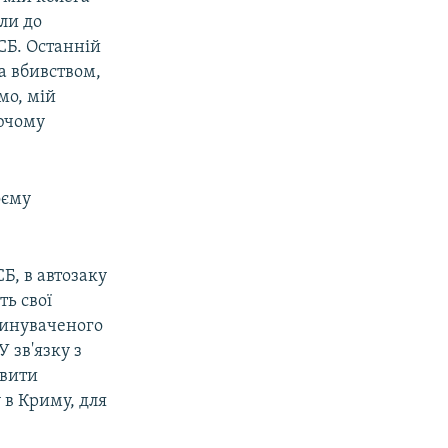
ли до
СБ. Останній
а вбивством,
мо, мій
уючому
оєму
Б, в автозаку
ть свої
винуваченого
 зв'язку з
авити
 в Криму, для