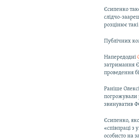
Єсипенко тако
слідчо-заареш
розцінює такі
Публічних ком
Напередодні
затримання Єс
проведення бі
Раніше Олексі
погрожували р
звинуватив ФС
Єсипенко, яко
«співпраці з 
особисто на з