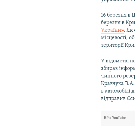
16 березня в 
березня в Кр
України»
. Як
місцевості, о
території Кри
У відомстві п
збирав інфор
чинного резер
Кравчука В.А.
в автомобілі 
відправив Єси
КР в YouTube