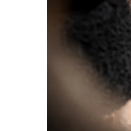
ВІДЕОУРОКИ «ELIFBE»
СВІДЧЕННЯ ОКУПАЦІЇ
УКРАЇНСЬКА ПРОБЛЕМА КРИМУ
ІНФОГРАФІКА