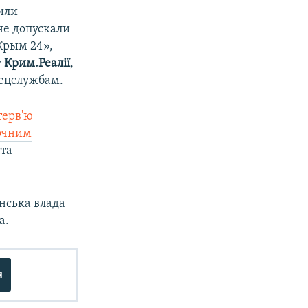
или
не допускали
«Крым 24»,
у
Крим.Реалії
,
пецслужбам.
терв'ю
очним
ста
нська влада
а.
я