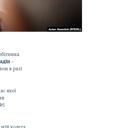
обітника
Ладін
–
ом в разі
час якої
ав
№1
і мій колега