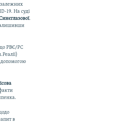
незалежних
D-19. На суді
 Синєглазової
.
 залишивши
що РВЄ/РС
.Реалії)
а допомогою
ісова
факти
ипенка.
 щодо
апит в