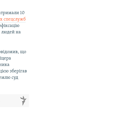
затримали 10
сах спецслужб
офіксацію
я людей на
повідомив, що
іцера
вника
цією зберігав
ремлю суд
м