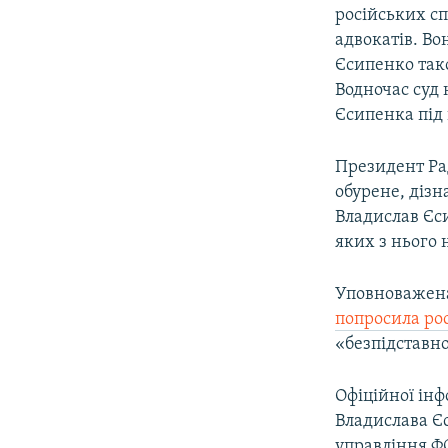
російських сп
адвокатів. Во
Єсипенко так
Водночас суд
Єсипенка під 
Президент Ра
обурене, дізн
Владислав Єси
яких з нього
Уповноважена
попросила ро
«безпідставн
Офіційної інф
Владислава Є
управління Ф