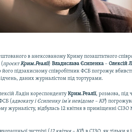
ештованого в анексованому Криму позаштатного співр
(
проєкт
Крим.Реалії
)
Владислава Єсипенка
–
Олексій 
 його підзахисному співробітник ФСБ погрожує вбивств
відчень, даних журналістом під тортурами.
Олексій Ладін кореспонденту
Крим.Реалії
, розмова, під 
ФСБ (
адвокату і Єсипенку ім'я невідоме – КР
) погрожув
у журналісту, відбулась 12 квітня в приміщенні СІЗО 
вчорашньої зустрічі (
12 квітня – КР
) в СІЗО, як тільки я 