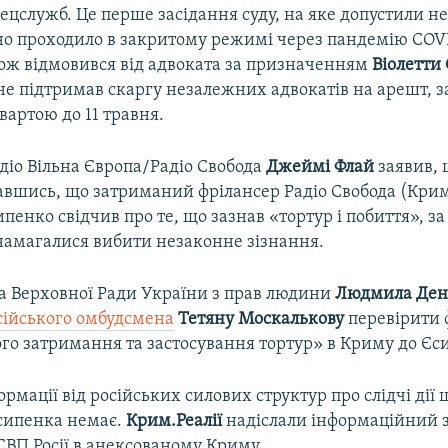
ецслужб. Це перше засідання суду, на яке допустили 
но проходило в закритому режимі через пандемію COVI
ож відмовився від адвоката за призначенням
Віолетти
 не підтримав скаргу незалежних адвокатів на арешт,
вартою до 11 травня.
діо Вільна Європа/Радіо Свобода
Джеймі Флай
заявив, 
авшись, що затриманий фрілансер Радіо Свобода (Крим
пенко свідчив про те, що зазнав «тортур і побиття», з
 намагалися вибити незаконне зізнання.
 Верховної Ради України з прав людини
Людмила Ден
сійського омбудсмена
Тетяну Москалькову
перевірити 
ого затримання та застосування тортур» в Криму до Єс
ормації від російських силових структур про слідчі дії
сипенка немає.
Крим.Реалії
надіслали інформаційний з
СВП Росії в анексованому Криму.