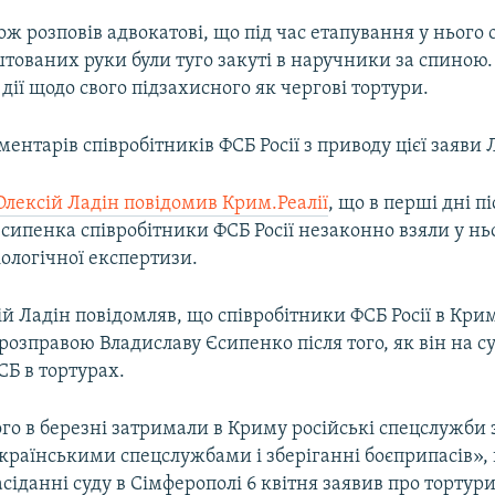
ж розповів адвокатові, що під час етапування у нього о
тованих руки були туго закуті в наручники за спиною
 дії щодо свого підзахисного як чергові тортури.
ентарів співробітників ФСБ Росії з приводу цієї заяви 
Олексій Ладін повідомив Крим.Реалії
, що в перші дні пі
ипенка співробітники ФСБ Росії незаконно взяли у нь
ологічної експертизи.
й Ладін повідомляв, що співробітники ФСБ Росії в Кри
озправою Владиславу Єсипенко після того, як він на с
Б в тортурах.​
го в березні затримали в Криму російські спецслужби 
українськими спецслужбами і зберіганні боєприпасів»,
асіданні суду в Сімферополі 6 квітня заявив про тортури