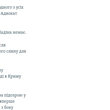
дного з усіх
. Адвокат
Ладіна немає.
сля
ого слину для
му
уді в Криму
за підозрою у
 вперше
 з боку