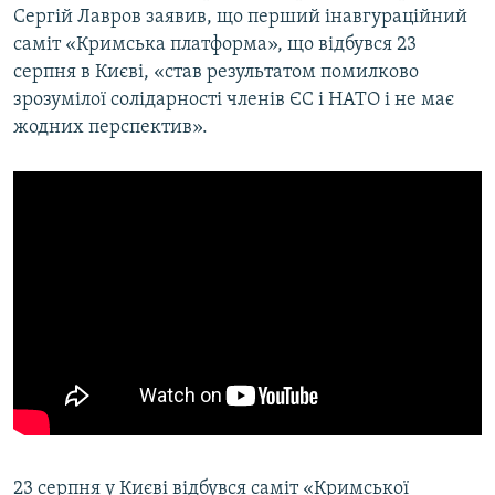
Сергій Лавров заявив, що перший інавгураційний
саміт «Кримська платформа», що відбувся 23
серпня в Києві, «став результатом помилково
зрозумілої солідарності членів ЄС і НАТО і не має
жодних перспектив».
23 серпня у Києві відбувся саміт «Кримської