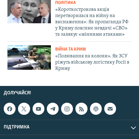
ПОЛІТИКА
«Короткострокова акція
перетворилася на війну на
виснаження»: Як пропаганда РФ
у Криму пояснює невдачі «СВО»
та залякує «мінними атаками»
ВІЙНА ТА КРИМ
«Полювання на колони». Як ЗСУ
ріжуть військову логістику Росії в
Криму
ДОЛУЧАЙСЯ!
ПІДТРИМКА