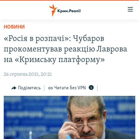
Доступність
посилання
Перейти
НОВИНИ
до
НОВИНИ
«Росія в розпачі»: Чубаров
основного
ВОДА.КРИМ
матеріалу
прокоментував реакцію Лаврова
ВІДЕО ТА ФОТО
Перейти
на «Кримську платформу»
до
ПОЛІТИКА
основної
26 серпень 2021, 20:21
БЛОГИ
навігації
Перейти
Поділитись
Читати без VPN
ПОГЛЯД
до
ІНТЕРВ'Ю
пошуку
ВСЕ ЗА ДЕНЬ
СПЕЦПРОЕКТИ
ЯК ОБІЙТИ БЛОКУВАННЯ
ДЕПОРТАЦІЯ