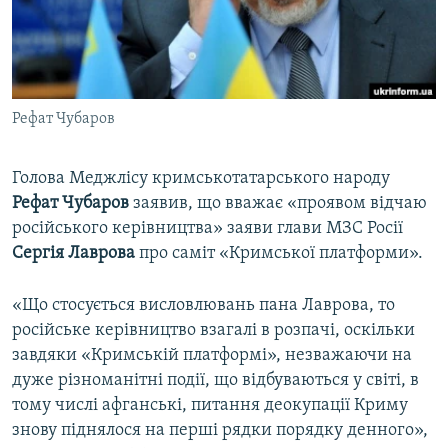
ВІДЕОУРОКИ «ELIFBE»
Русский
СВІДЧЕННЯ ОКУПАЦІЇ
Qırımtatar
УКРАЇНСЬКА ПРОБЛЕМА КРИМУ
Рефат Чубаров
ДОЛУЧАЙСЯ!
ІНФОГРАФІКА
Голова Меджлісу кримськотатарського народу
Рефат Чубаров
заявив, що вважає «проявом відчаю
Усі сайти RFE/RL
російського керівництва» заяви глави МЗС Росії
Сергія Лаврова
про саміт «Кримської платформи».
«Що стосується висловлювань пана Лаврова, то
російське керівництво взагалі в розпачі, оскільки
завдяки «Кримській платформі», незважаючи на
дуже різноманітні події, що відбуваються у світі, в
тому числі афганські, питання деокупації Криму
знову піднялося на перші рядки порядку денного»,