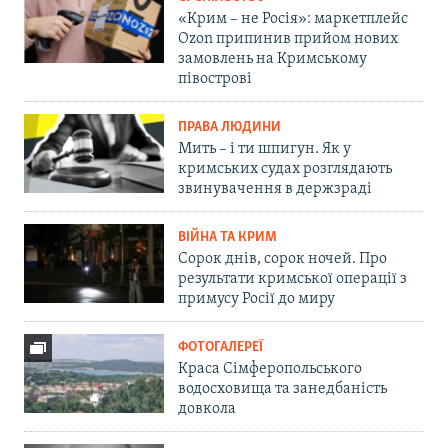
«Крим – не Росія»: маркетплейс
Ozon припинив прийом нових
замовлень на Кримському
півострові
ПРАВА ЛЮДИНИ
Мить – і ти шпигун. Як у
кримських судах розглядають
звинувачення в держзраді
ВІЙНА ТА КРИМ
Сорок днів, сорок ночей. Про
результати кримської операції з
примусу Росії до миру
ФОТОГАЛЕРЕЇ
Краса Сімферопольського
водосховища та занедбаність
довкола