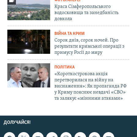
ФОТОГАЛЕРЕЇ
Краса Сімферопольського
водосховища та занедбаність
довкола
ВІЙНА ТА КРИМ
Сорок днів, сорок ночей. Про
результати кримської операції з
примусу Росії до миру
ПОЛІТИКА
«Короткострокова акція
перетворилася на війну на
виснаження»: Як пропаганда РФ
у Криму пояснює невдачі «СВО»
та залякує «мінними атаками»
ДОЛУЧАЙСЯ!