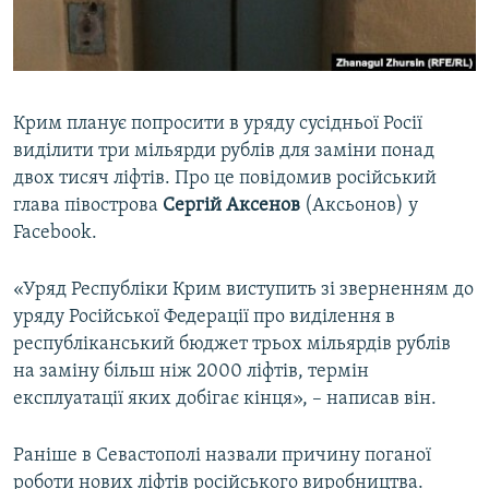
ВІДЕОУРОКИ «ELIFBE»
Русский
СВІДЧЕННЯ ОКУПАЦІЇ
Qırımtatar
УКРАЇНСЬКА ПРОБЛЕМА КРИМУ
Крим планує попросити в уряду сусідньої Росії
ДОЛУЧАЙСЯ!
ІНФОГРАФІКА
виділити три мільярди рублів для заміни понад
двох тисяч ліфтів. Про це повідомив російський
глава півострова
Сергій Аксенов
(Аксьонов) у
Facebook.
Усі сайти RFE/RL
«Уряд Республіки Крим виступить зі зверненням до
уряду Російської Федерації про виділення в
республіканський бюджет трьох мільярдів рублів
на заміну більш ніж 2000 ліфтів, термін
експлуатації яких добігає кінця», – написав він.
Раніше в Севастополі назвали причину поганої
роботи нових ліфтів російського виробництва.