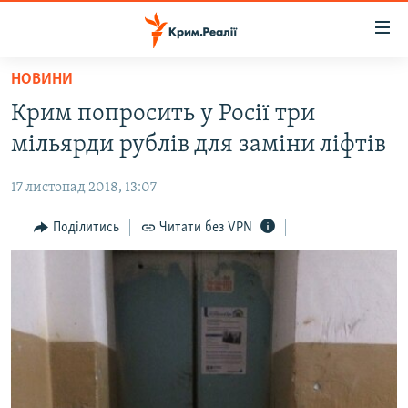
Доступність
посилання
Перейти
НОВИНИ
до
НОВИНИ
Крим попросить у Росії три
основного
ВОДА.КРИМ
матеріалу
мільярди рублів для заміни ліфтів
ВІДЕО ТА ФОТО
Перейти
до
17 листопад 2018, 13:07
ПОЛІТИКА
основної
БЛОГИ
Поділитись
Читати без VPN
навігації
Перейти
ПОГЛЯД
до
ІНТЕРВ'Ю
пошуку
ВСЕ ЗА ДЕНЬ
СПЕЦПРОЕКТИ
ЯК ОБІЙТИ БЛОКУВАННЯ
ДЕПОРТАЦІЯ