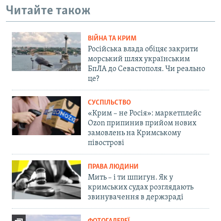
Читайте також
ВІЙНА ТА КРИМ
Російська влада обіцяє закрити
морський шлях українським
БпЛА до Севастополя. Чи реально
це?
СУСПІЛЬСТВО
«Крим – не Росія»: маркетплейс
Ozon припинив прийом нових
замовлень на Кримському
півострові
ПРАВА ЛЮДИНИ
Мить – і ти шпигун. Як у
кримських судах розглядають
звинувачення в держзраді