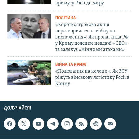
примусу Росії до миру
ПОЛІТИКА
«Короткострокова акція
перетворилася на війну на
виснаження»: Як пропаганда РФ
у Криму пояснює невдачі «СВО»
та залякує «мінними атаками»
ВІЙНА ТА КРИМ
«Полювання на колони». Як ЗСУ
ріжуть військову логістику Росії в
Криму
ДОЛУЧАЙСЯ!