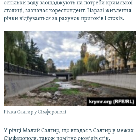
оскільки воду заощаджують на потреби кримської
столиці, зазначає кореспондент. Наразі живлення
річки відбувається за рахунок притоків і стоків.
Річка Салгир у Сімферополі
У річці Малий Салгир, що впадає в Салгир у межах
Сімферополя, також помітно оюмілів стік.