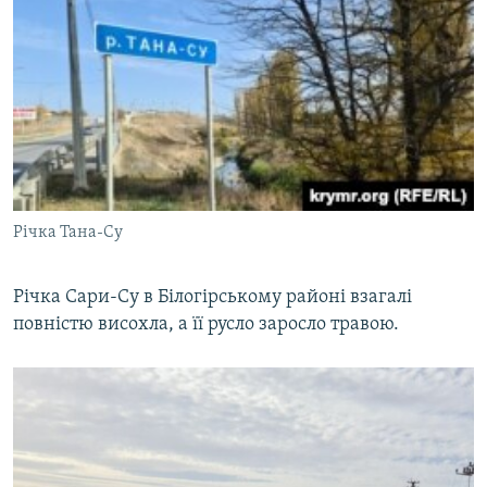
Річка Тана-Су
Річка Сари-Су в Білогірському районі взагалі
повністю висохла, а її русло заросло травою.