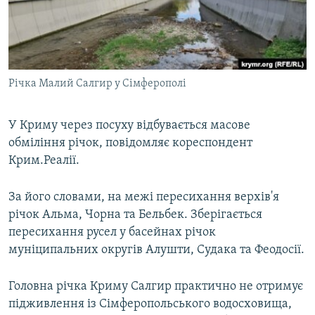
ВІДЕОУРОКИ «ELIFBE»
Русский
СВІДЧЕННЯ ОКУПАЦІЇ
Qırımtatar
УКРАЇНСЬКА ПРОБЛЕМА КРИМУ
Річка Малий Салгир у Сімферополі
ДОЛУЧАЙСЯ!
ІНФОГРАФІКА
У Криму через посуху відбувається масове
обміління річок, повідомляє кореспондент
Усі сайти RFE/RL
Крим.Реалії.
За його словами, на межі пересихання верхів'я
річок Альма, Чорна та Бельбек. Зберігається
пересихання русел у басейнах річок
муніципальних округів Алушти, Судака та Феодосії.
Головна річка Криму Салгир практично не отримує
підживлення із Сімферопольського водосховища,