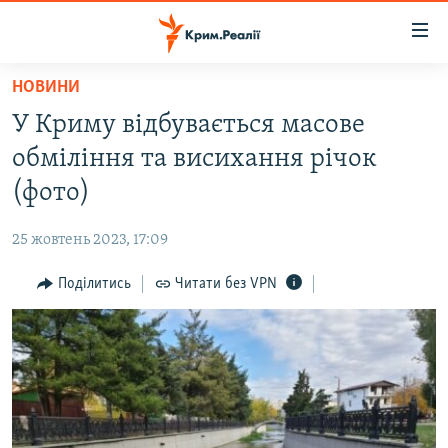
Доступність
посилання
Перейти
НОВИНИ
до
НОВИНИ
У Криму відбувається масове
основного
ВОДА.КРИМ
матеріалу
обміління та висихання річок
ВІДЕО ТА ФОТО
Перейти
(фото)
до
ПОЛІТИКА
основної
25 жовтень 2023, 17:09
БЛОГИ
навігації
Перейти
Поділитись
Читати без VPN
ПОГЛЯД
до
ІНТЕРВ'Ю
пошуку
ВСЕ ЗА ДЕНЬ
СПЕЦПРОЕКТИ
ЯК ОБІЙТИ БЛОКУВАННЯ
ДЕПОРТАЦІЯ