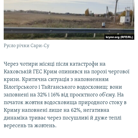
Русло річки Сари-Су
Через чотири місяці після катастрофи на
Каховській ГЕС Крим опинився на порозі чергової
кризи. Критична ситуація з наповненням
Білогірського і Тайганського водосховищ: вони
заповнені на 32% і 16% від проєктного об'єму. На
початок жовтня водосховища природного стоку в
Криму наповнені лише на 62%, негативна
динаміка триває через посушливі й дуже теплі
вересень та жовтень.