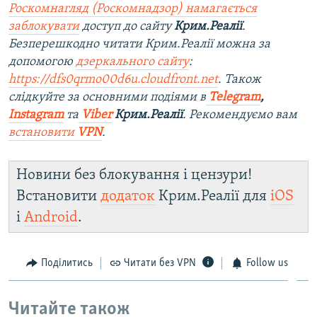
Роскомнагляд (Роскомнадзор) намагається
заблокувати
доступ до сайту
Крим.Реалії
.
Безперешкодно читати Крим.Реалії можна за
допомогою
дзеркального сайту
:
https://dfs0qrmo00d6u.cloudfront.net
. Також
слідкуйте за основними подіями в
Telegram
,
Instagram
та
Viber
Крим.Реалії
. Рекомендуємо вам
встановити
VPN
.
Новини без блокування і цензури!
Встановити
додаток
Крим.Реалії для
iOS
і
Android
.
Поділитись
Читати без VPN
Follow us
Читайте також