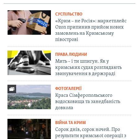
СУСПІЛЬСТВО
«Крим – не Росія»: маркетплейс
Ozon припинив прийом нових
замовлень на Кримському
півострові
ПРАВА ЛЮДИНИ
Мить – і ти шпигун. Як у
кримських судах розглядають
звинувачення в держзраді
ФОТОГАЛЕРЕЇ
Краса Сімферопольського
водосховища та занедбаність
довкола
ВІЙНА ТА КРИМ
Сорок днів, сорок ночей. Про
результати кримської операції з