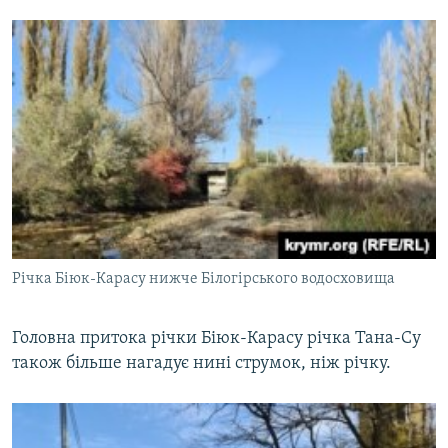
Річка Біюк-Карасу нижче Білогірського водосховища
Головна притока річки Біюк-Карасу річка Тана-Су
також більше нагадує нині струмок, ніж річку.