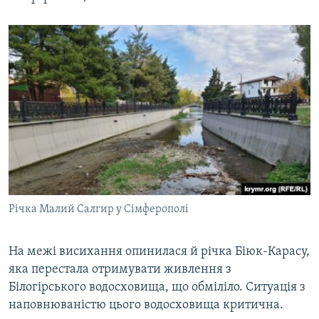
Річка Малий Салгир у Сімферополі
На межі висихання опинилася й річка Біюк-Карасу,
яка перестала отримувати живлення з
Білогірського водосховища, що обміліло. Ситуація з
наповнюваністю цього водосховища критична.