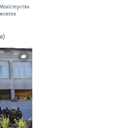
Міністерства
 жовтня
я)