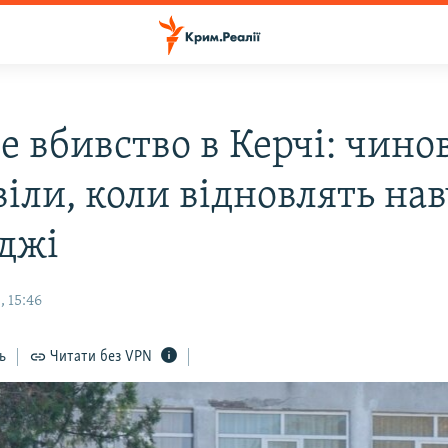
е вбивство в Керчі: чин
віли, коли відновлять на
еджі
 15:46
ь
Читати без VPN