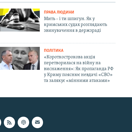
ПРАВА ЛЮДИНИ
Мить – і ти шпигун. Як у
кримських судах розглядають
звинувачення в держзраді
ПОЛІТИКА
«Короткострокова акція
перетворилася на війну на
виснаження»: Як пропаганда РФ
у Криму пояснює невдачі «СВО»
та залякує «мінними атаками»