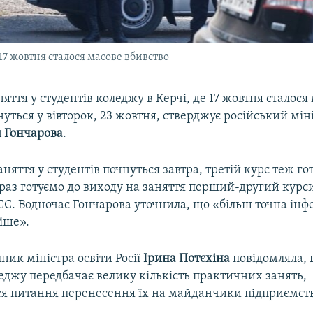
 17 жовтня сталося масове вбивство
яття у студентів коледжу в Керчі, де 17 жовтня сталося
нуться у вівторок, 23 жовтня, стверджує російський міні
 Гончарова
.
няття у студентів почнуться завтра, третій курс теж г
араз готуємо до виходу на заняття перший-другий курси
СС. Водночас Гончарова уточнила, що «більш точна інф
ніше».
ник міністра освіти Росії
Ірина Потєхіна
повідомляла, 
еджу передбачає велику кількість практичних занять,
ся питання перенесення їх на майданчики підприємств