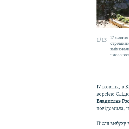
17 жовтня
1/13
стрілянин
змінювала
число гос
17 жовтня, в 
версією Слідк
Владислав Ро
повідомила, що
​Після вибуху