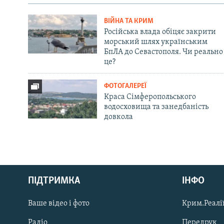
ВІЙНА ТА КРИМ
Російська влада обіцяє закрити
морський шлях українським
БпЛА до Севастополя. Чи реально
це?
ФОТОГАЛЕРЕЇ
Краса Сімферопольського
водосховища та занедбаність
довкола
Русский
ПІДТРИМКА
ІНФО
Qırımtatar
Ваше відео і фото
Крим.Реалії
ДОЛУЧАЙСЯ!
Радіо
Передрук