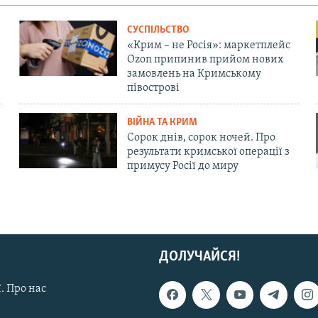
СУСПІЛЬСТВО
«Крим – не Росія»: маркетплейс
Ozon припинив прийом нових
замовлень на Кримському
півострові
ВІЙНА ТА КРИМ
Сорок днів, сорок ночей. Про
результати кримської операції з
примусу Росії до миру
ДОЛУЧАЙСЯ!
. Про нас