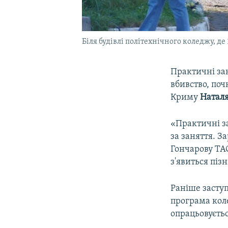
Біля будівлі політехнічного коледжу, де
Практичні зан
вбивство, поч
Криму
Наталя
«Практичні за
за заняття. З
Гончарову ТА
з'явиться піз
Раніше заступ
програма кол
опрацьовуєть