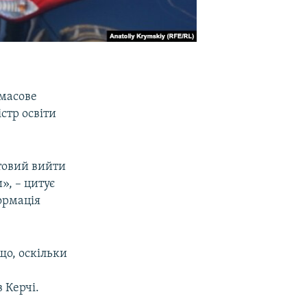
 масове
стр освіти
отовий вийти
», – цитує
ормація
що, оскільки
 Керчі.