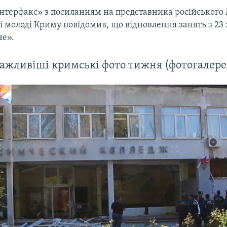
Інтерфакс» з посиланням на представника російського 
 і молоді Криму повідомив, що відновлення занять з 23
е».
ажливіші кримські фото тижня (фотогалере