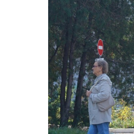
ВІДЕОУРОКИ «ELIFBE»
СВІДЧЕННЯ ОКУПАЦІЇ
УКРАЇНСЬКА ПРОБЛЕМА КРИМУ
ІНФОГРАФІКА