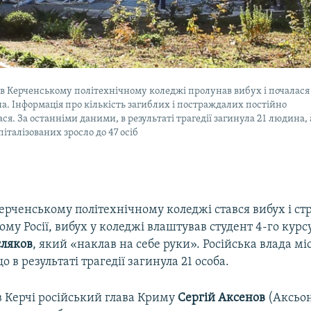
 в Керченському політехнічному коледжі пролунав вибух і почалася
а. Інформація про кількість загиблих і постраждалих постійно
ся. За останніми даними, в результаті трагедії загинула 21 людина, 
піталізованих зросло до 47 осіб
Керченському політехнічному коледжі стався вибух і ст
ому Росії, вибух у коледжі влаштував студент 4-го курс
сляков
, який «наклав на себе руки». Російська влада мі
 в результаті трагедії загинула 21 особа.
 в Керчі російський глава Криму
Сергій Аксенов
(Аксьон