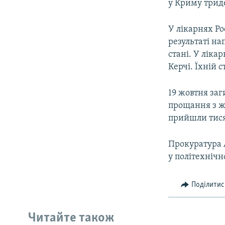
у Криму триде
У лікарнях Р
результаті на
стані. У ліка
Керчі. Їхній 
19 жовтня заг
прощання з ж
прийшли тися
​Прокуратура
у політехнічн
Поділитис
Читайте також