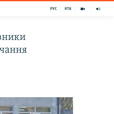
РУС
КТА
овники
вчання