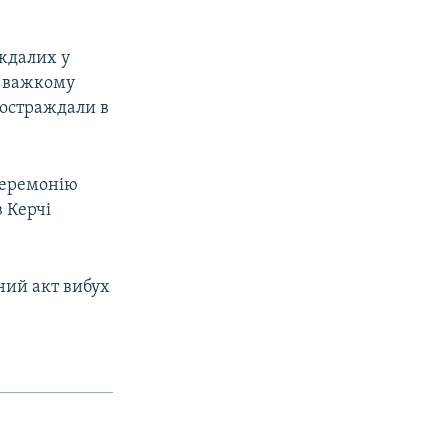
ждалих у
й важкому
 постраждали в
 церемонію
 Керчі
ний акт вибух