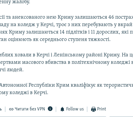
нну жалобу.​
осії та анексованого нею Криму залишаються 46 постра
паду на коледж у Керчі, троє з них перебувають у вкра
рнях Криму залишаються 14 підлітків і 11 дорослих, які
стан оцінюють як середнього ступеня тяжкості.
иблих ховали в Керчі і Ленінському районі Криму. На
ертвами масового вбивства в політехнічному коледжі в
чі людей.
 Автономної Республіки Крим кваліфікує як терористич
ому коледжі в Керчі.
ь
Читати без VPN
Follow us
Print