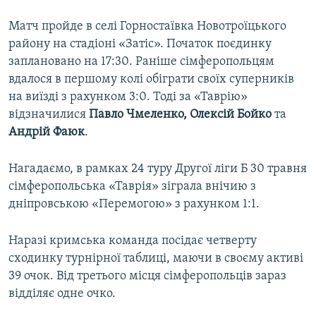
Матч пройде в селі Горностаївка Новотроїцького
району на стадіоні «Затіс». Початок поєдинку
заплановано на 17:30. Раніше сімферопольцям
вдалося в першому колі обіграти своїх суперників
на виїзді з рахунком 3:0. Тоді за «Таврію»
відзначилися
Павло Чмеленко, Олексій Бойко
та
Андрій Фаюк
.
Нагадаємо, в рамках 24 туру Другої ліги Б 30 травня
сімферопольська «Таврія» зіграла внічию з
дніпровською «Перемогою» з рахунком 1:1.
Наразі кримська команда посідає четверту
сходинку турнірної таблиці, маючи в своєму активі
39 очок. Від третього місця сімферопольців зараз
відділяє одне очко.