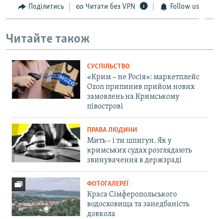
Поділитись
Читати без VPN
Follow us
Читайте також
СУСПІЛЬСТВО
«Крим – не Росія»: маркетплейс
Ozon припинив прийом нових
замовлень на Кримському
півострові
ПРАВА ЛЮДИНИ
Мить – і ти шпигун. Як у
кримських судах розглядають
звинувачення в держзраді
ФОТОГАЛЕРЕЇ
Краса Сімферопольського
водосховища та занедбаність
довкола