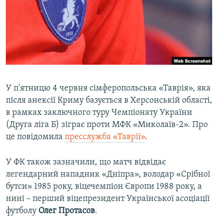
ВІДЕОУРОКИ «ELIFBE»
Русский
СВІДЧЕННЯ ОКУПАЦІЇ
Qırımtatar
УКРАЇНСЬКА ПРОБЛЕМА КРИМУ
ДОЛУЧАЙСЯ!
ІНФОГРАФІКА
У п'ятницю 4 червня сімферопольська «Таврія», яка
після анексії Криму базується в Херсонській області,
Усі сайти RFE/RL
в рамках заключного туру Чемпіонату України
(Друга ліга Б) зіграє проти МФК «Миколаїв-2». Про
це повідомила
пресслужба «Таврії»
.
У ФК також зазначили, що матч відвідає
легендарний нападник «Дніпра», володар «Срібної
бутси» 1985 року, віцечемпіон Європи 1988 року, а
нині – перший віцепрезидент Української асоціації
футболу
Олег Протасов
.