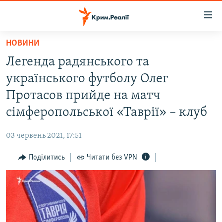
Доступність
посилання
Перейти
НОВИНИ
до
НОВИНИ
Легенда радянського та
основного
ВОДА.КРИМ
матеріалу
українського футболу Олег
ВІДЕО ТА ФОТО
Перейти
Протасов прийде на матч
до
ПОЛІТИКА
сімферопольської «Таврії» – клуб
основної
БЛОГИ
навігації
03 червень 2021, 17:51
Перейти
ПОГЛЯД
до
Поділитись
Читати без VPN
ІНТЕРВ'Ю
пошуку
ВСЕ ЗА ДЕНЬ
СПЕЦПРОЕКТИ
ЯК ОБІЙТИ БЛОКУВАННЯ
ДЕПОРТАЦІЯ