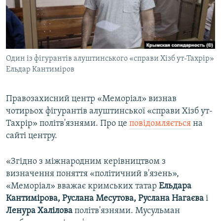
ВІДЕОУРОКИ «ELIFBE»
Русский
СВІДЧЕННЯ ОКУПАЦІЇ
Qırımtatar
УКРАЇНСЬКА ПРОБЛЕМА КРИМУ
Один із фігурантів алуштинського «справи Хізб ут-Тахрір»
ДОЛУЧАЙСЯ!
ІНФОГРАФІКА
Ельдар Кантиміров
Правозахисний центр «Меморіал» визнав
Усі сайти RFE/RL
чотирьох фігурантів алуштинської «справи Хізб ут-
Тахрір» політв'язнями. Про це
повідомляється
на
сайті центру.
«Згідно з міжнародним керівництвом з
визначення поняття «політичний в'язень»,
«Меморіал» вважає кримських татар
Ельдара
Кантимірова, Руслана Месутова, Руслана Нагаєва
і
Ленура Халілова
політв'язнями. Мусульман