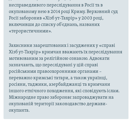
несправедливого переслідування в Росії та в
окупованому нею в 2014 році Криму. Верховний суд
Росії заборонив «Хізб ут-Тахрір» у 2003 році,
включивши до списку об'єднань, названих
«терористичними».
Захисники заарештованих і засуджених у «справі
Хізб ут-Тахрір» кримчан вважають їх переслідування
мотивованим за релігійною ознакою. Адвокати
зазначають, що переслідувані у цій справі
російськими правоохоронними органами –
переважно кримські татари, а також українці,
росіяни, таджики, азербайджанці та кримчани
іншого етнічного походження, які сповідують іслам.
Міжнародне право забороняє запроваджувати на
окупованій території законодавство держави-
окупанта.