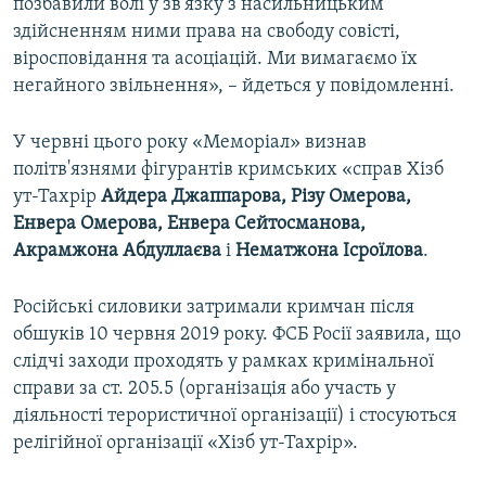
позбавили волі у зв'язку з насильницьким
здійсненням ними права на свободу совісті,
віросповідання та асоціацій. Ми вимагаємо їх
негайного звільнення», – йдеться у повідомленні.
У червні цього року «Меморіал» визнав
політв'язнями фігурантів кримських «справ Хізб
ут-Тахрір
Айдера Джаппарова, Різу Омерова,
Енвера Омерова, Енвера Сейтосманова,
Акрамжона Абдуллаєва
і
Нематжона Ісроїлова
.
Російські силовики затримали кримчан після
обшуків 10 червня 2019 року. ФСБ Росії заявила, що
слідчі заходи проходять у рамках кримінальної
справи за ст. 205.5 (організація або участь у
діяльності терористичної організації) і стосуються
релігійної організації «Хізб ут-Тахрір».