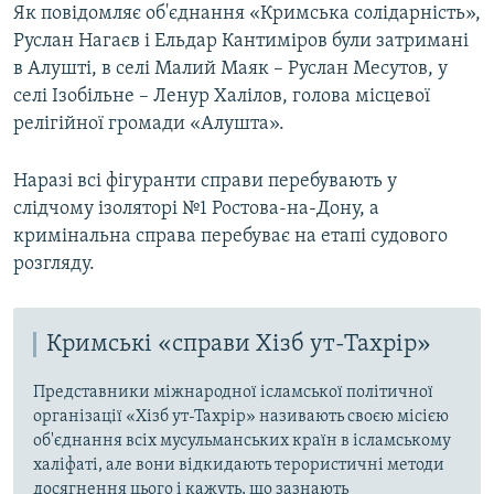
Як повідомляє об'єднання «Кримська солідарність»,
Руслан Нагаєв і Ельдар Кантиміров були затримані
в Алушті, в селі Малий Маяк – Руслан Месутов, у
селі Ізобільне – Ленур Халілов, голова місцевої
релігійної громади «Алушта».
Наразі всі фігуранти справи перебувають у
слідчому ізоляторі №1 Ростова-на-Дону, а
кримінальна справа перебуває на етапі судового
розгляду.
Кримські «справи Хізб ут-Тахрір»
Представники міжнародної ісламської політичної
організації «Хізб ут-Тахрір» називають своєю місією
об'єднання всіх мусульманських країн в ісламському
халіфаті, але вони відкидають терористичні методи
досягнення цього і кажуть, що зазнають