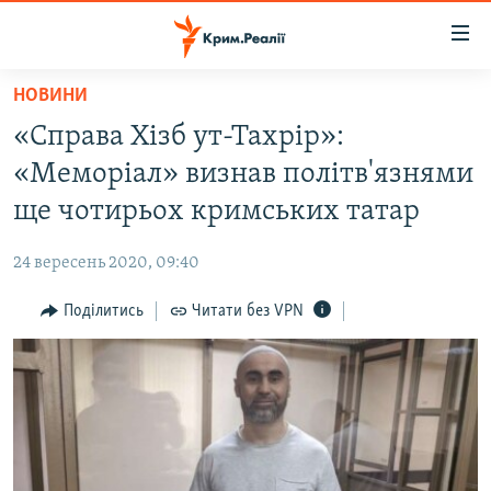
Доступність
посилання
Перейти
НОВИНИ
до
НОВИНИ
«Справа Хізб ут-Тахрір»:
основного
ВОДА.КРИМ
матеріалу
«Меморіал» визнав політв'язнями
ВІДЕО ТА ФОТО
Перейти
ще чотирьох кримських татар
до
ПОЛІТИКА
основної
24 вересень 2020, 09:40
БЛОГИ
навігації
Перейти
Поділитись
Читати без VPN
ПОГЛЯД
до
ІНТЕРВ'Ю
пошуку
ВСЕ ЗА ДЕНЬ
СПЕЦПРОЕКТИ
ЯК ОБІЙТИ БЛОКУВАННЯ
ДЕПОРТАЦІЯ