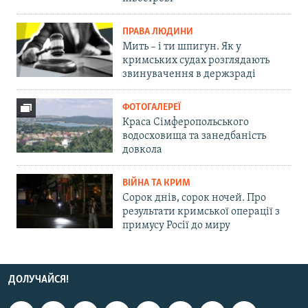
ПРАВА ЛЮДИНИ
Мить – і ти шпигун. Як у
кримських судах розглядають
звинувачення в держзраді
ФОТОГАЛЕРЕЇ
Краса Сімферопольського
водосховища та занедбаність
довкола
ВІЙНА ТА КРИМ
Сорок днів, сорок ночей. Про
результати кримської операції з
примусу Росії до миру
ДОЛУЧАЙСЯ!