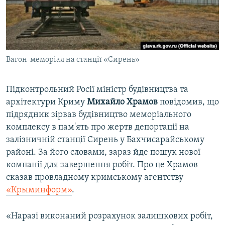
ВІДЕОУРОКИ «ELIFBE»
Русский
СВІДЧЕННЯ ОКУПАЦІЇ
Qırımtatar
УКРАЇНСЬКА ПРОБЛЕМА КРИМУ
Вагон-меморіал на станції «Сирень»
ДОЛУЧАЙСЯ!
ІНФОГРАФІКА
Підконтрольний Росії міністр будівництва та
архітектури Криму
Михайло Храмов
повідомив, що
Усі сайти RFE/RL
підрядник зірвав будівництво меморіального
комплексу в пам'ять про жертв депортації на
залізничній станції Сирень у Бахчисарайському
районі. За його словами, зараз йде пошук нової
компанії для завершення робіт. Про це Храмов
сказав провладному кримському агентству
«Крыминформ»
.
«Наразі виконаний розрахунок залишкових робіт,