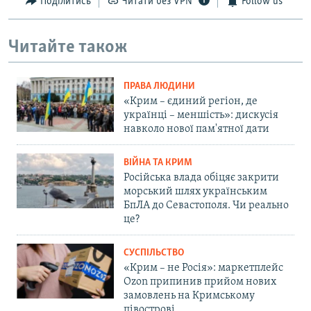
Поділитись
Читати без VPN
Follow us
Читайте також
ПРАВА ЛЮДИНИ
«Крим – єдиний регіон, де
українці – меншість»: дискусія
навколо нової пам'ятної дати
ВІЙНА ТА КРИМ
Російська влада обіцяє закрити
морський шлях українським
БпЛА до Севастополя. Чи реально
це?
СУСПІЛЬСТВО
«Крим – не Росія»: маркетплейс
Ozon припинив прийом нових
замовлень на Кримському
півострові