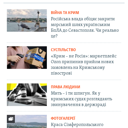
ВІЙНА ТА КРИМ
Російська влада обіцяє закрити
морський шлях українським
БпЛА до Севастополя. Чи реально
це?
СУСПІЛЬСТВО
«Крим – не Росія»: маркетплейс
Ozon припинив прийом нових
замовлень на Кримському
півострові
ПРАВА ЛЮДИНИ
Мить – і ти шпигун. Як у
кримських судах розглядають
звинувачення в держзраді
ФОТОГАЛЕРЕЇ
Краса Сімферопольського