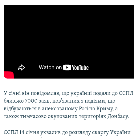
У січні він повідомляв, що українці подали до ЄСПЛ
близько 7000 заяв, пов'язаних з подіями, що
відбуваються в анексованому Росією Криму, а
також тимчасово окупованих територіях Донбасу.
ЄСПЛ 14 січня ухвалив до розгляду скаргу України