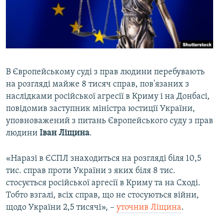
ВІДЕОУРОКИ «ELIFBE»
Русский
СВІДЧЕННЯ ОКУПАЦІЇ
Qırımtatar
УКРАЇНСЬКА ПРОБЛЕМА КРИМУ
ДОЛУЧАЙСЯ!
ІНФОГРАФІКА
В Європейському суді з прав людини перебувають
на розгляді майже 8 тисяч справ, пов'язаних з
наслідками російської агресії в Криму і на Донбасі,
Усі сайти RFE/RL
повідомив заступник міністра юстиції України,
уповноважений з питань Європейського суду з прав
людини
Іван Ліщина
.
«Наразі в ЄСПЛ знаходиться на розгляді біля 10,5
тис. справ проти України з яких біля 8 тис.
стосується російської аргесії в Криму та на Сході.
Тобто взгалі, всіх справ, що не стосуються війни,
щодо України 2,5 тисячі», –
уточнив Ліщина
.