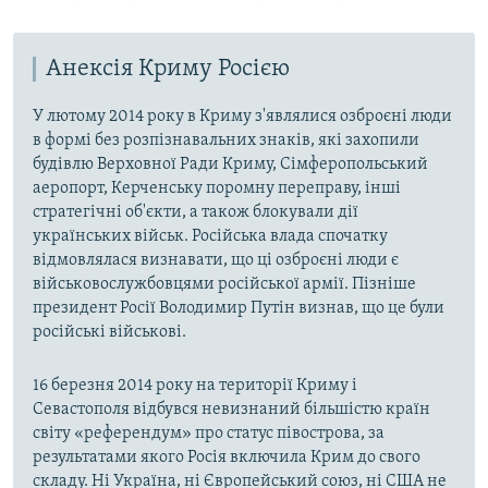
Анексія Криму Росією
У лютому 2014 року в Криму з'являлися озброєні люди
в формі без розпізнавальних знаків, які захопили
будівлю Верховної Ради Криму, Сімферопольський
аеропорт, Керченську поромну переправу, інші
стратегічні об'єкти, а також блокували дії
українських військ. Російська влада спочатку
відмовлялася визнавати, що ці озброєні люди є
військовослужбовцями російської армії. Пізніше
президент Росії Володимир Путін визнав, що це були
російські військові.
16 березня 2014 року на території Криму і
Севастополя відбувся невизнаний більшістю країн
світу «референдум» про статус півострова, за
результатами якого Росія включила Крим до свого
складу. Ні Україна, ні Європейський союз, ні США не