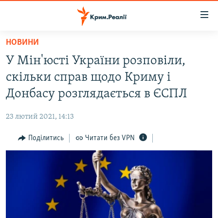
Доступність
посилання
Перейти
НОВИНИ
до
НОВИНИ
У Мін'юсті України розповіли,
основного
ВОДА.КРИМ
матеріалу
скільки справ щодо Криму і
ВІДЕО ТА ФОТО
Перейти
Донбасу розглядається в ЄСПЛ
до
ПОЛІТИКА
основної
23 лютий 2021, 14:13
БЛОГИ
навігації
Перейти
Поділитись
Читати без VPN
ПОГЛЯД
до
ІНТЕРВ'Ю
пошуку
ВСЕ ЗА ДЕНЬ
СПЕЦПРОЕКТИ
ЯК ОБІЙТИ БЛОКУВАННЯ
ДЕПОРТАЦІЯ