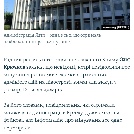
ВІДЕОУРОКИ «ELIFBE»
Русский
СВІДЧЕННЯ ОКУПАЦІЇ
Qırımtatar
УКРАЇНСЬКА ПРОБЛЕМА КРИМУ
Адміністрація Ялти – одна з тих, що отримали
ДОЛУЧАЙСЯ!
ІНФОГРАФІКА
повідомлення про замінування
Радник російського глави анексованого Криму
Олег
Усі сайти RFE/RL
Крючков
заявив, що невідомі, котрі повідомили про
мінування російських міських і районних
адміністрацій на півострові, вимагали викуп у
розмірі 13 тисяч доларів.
За його словами, повідомлення, які отримали
майже всі адміністрації в Криму, дуже схожі на
фейкові, але інформацію про мінування все одно
перевіряли.