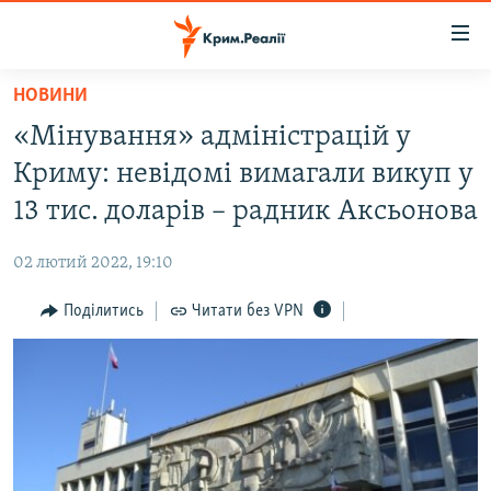
Доступність
посилання
Перейти
НОВИНИ
до
НОВИНИ
«Мінування» адміністрацій у
основного
ВОДА.КРИМ
матеріалу
Криму: невідомі вимагали викуп у
ВІДЕО ТА ФОТО
Перейти
13 тис. доларів – радник Аксьонова
до
ПОЛІТИКА
основної
02 лютий 2022, 19:10
БЛОГИ
навігації
Перейти
Поділитись
Читати без VPN
ПОГЛЯД
до
ІНТЕРВ'Ю
пошуку
ВСЕ ЗА ДЕНЬ
СПЕЦПРОЕКТИ
ЯК ОБІЙТИ БЛОКУВАННЯ
ДЕПОРТАЦІЯ