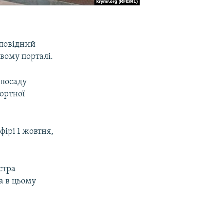
дповідний
вому порталі.
 посаду
ортної
фірі 1 жовтня,
стра
а в цьому