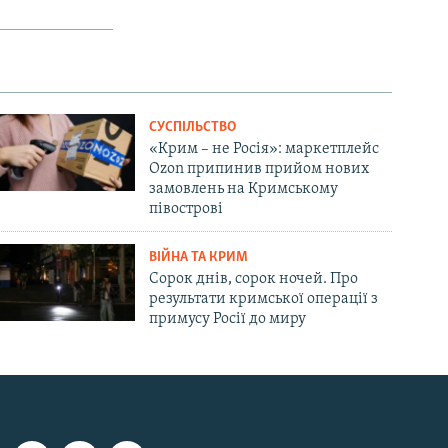
СУСПІЛЬСТВО
«Крим – не Росія»: маркетплейс
Ozon припинив прийом нових
замовлень на Кримському
півострові
ВІЙНА ТА КРИМ
Сорок днів, сорок ночей. Про
результати кримської операції з
примусу Росії до миру