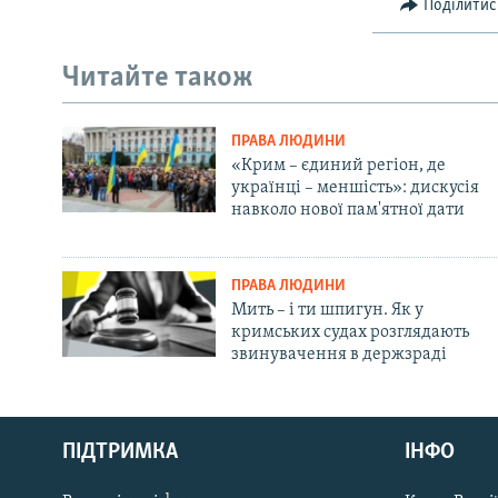
Поділитис
Читайте також
ПРАВА ЛЮДИНИ
«Крим – єдиний регіон, де
українці – меншість»: дискусія
навколо нової пам'ятної дати
ПРАВА ЛЮДИНИ
Мить – і ти шпигун. Як у
кримських судах розглядають
звинувачення в держзраді
Русский
ПІДТРИМКА
ІНФО
Qırımtatar