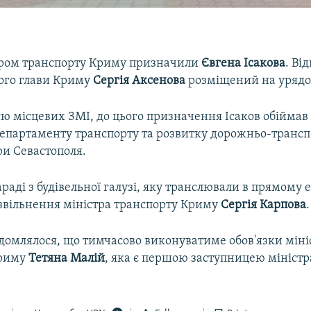
ром транспорту Криму призначили
Євгена Ісакова
. Ві
кого глави Криму
Сергія Аксенова
розміщений на урядо
ю місцевих ЗМІ, до цього призначення Ісаков обіймав
епартаменту транспорту та розвитку дорожньо-трансп
ри Севастополя.
раді з будівельної галузі, яку транслювали в прямому е
 звільнення міністра транспорту Криму
Сергія Карпова
.
ідомлялося, що тимчасово виконуватиме обов'язки міні
Криму
Тетяна Малій
, яка є першою заступницею міністр