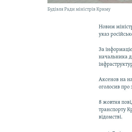
Будівля Ради міністрів Криму
Новим мініст
указ російсь
За інформаціє
начальника д
інфраструкту
Аксенов на на
оголосив про
8 жовтня пов
транспорту 
відомстві.