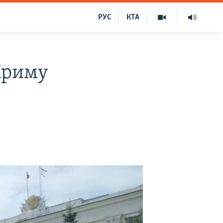
РУС
КТА
Криму