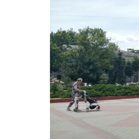
ВІДЕОУРОКИ «ELIFBE»
СВІДЧЕННЯ ОКУПАЦІЇ
УКРАЇНСЬКА ПРОБЛЕМА КРИМУ
ІНФОГРАФІКА