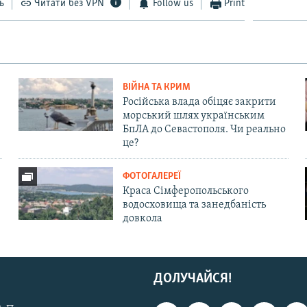
ь
Читати без VPN
Follow us
Print
ВІЙНА ТА КРИМ
Російська влада обіцяє закрити
морський шлях українським
БпЛА до Севастополя. Чи реально
це?
ФОТОГАЛЕРЕЇ
Краса Сімферопольського
водосховища та занедбаність
довкола
ДОЛУЧАЙСЯ!