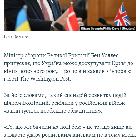
ВІДЕОУРОКИ «ELIFBE»
Русский
СВІДЧЕННЯ ОКУПАЦІЇ
Qırımtatar
УКРАЇНСЬКА ПРОБЛЕМА КРИМУ
Бен Воллес
ДОЛУЧАЙСЯ!
ІНФОГРАФІКА
Міністр оборони Великої Британії Бен Уоллес
припускає, що Україна може деокупувати Крим до
Усі сайти RFE/RL
кінця поточного року. Про це він заявив в інтерв'ю
газеті The Washington Post.
За його словами, такий сценарій розвитку подій
цілком імовірний, оскільки у російських військ
«закінчується необхідне обладнання».
«Те, що ми бачили на полі бою – це те, що якщо ви
завдасте удару російським військам не в тому місці,