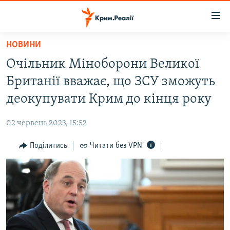
Доступність
посилання
Перейти
НОВИНИ
до
НОВИНИ
Очільник Міноборони Великої
основного
ВОДА.КРИМ
матеріалу
Британії вважає, що ЗСУ зможуть
ВІДЕО ТА ФОТО
Перейти
деокупувати Крим до кінця року
до
ПОЛІТИКА
основної
02 червень 2023, 15:52
БЛОГИ
навігації
Перейти
Поділитись
Читати без VPN
ПОГЛЯД
до
ІНТЕРВ'Ю
пошуку
ВСЕ ЗА ДЕНЬ
СПЕЦПРОЕКТИ
ЯК ОБІЙТИ БЛОКУВАННЯ
ДЕПОРТАЦІЯ