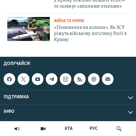
у Криму пояснює невдачі «СВО»
та залякує «мінними атаками»
ВІЙНА ТА КРИМ
«Полювання на колони». Як ЗСУ
ріжуть військову логістику Росії в
Криму
ДОЛУЧАЙСЯ!
ПІДТРИМКА
ІНФО
© Крим.Реалії, 2026 | Усі права застережено.
КТА
РУС