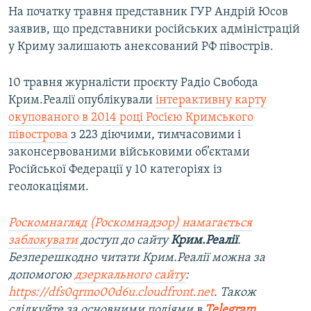
На початку травня представник ГУР Андрій Юсов
заявив, що представники російських адміністрацій
у Криму залишають анексований РФ півострів.
10 травня журналісти проєкту Радіо Свобода
Крим.Реалії опублікували
інтерактивну карту
окупованого в 2014 році Росією Кримського
півострова
з 223 діючими, тимчасовими і
законсервованими військовими об’єктами
Російської Федерації у 10 категоріях із
геолокаціями.
Роскомнагляд (Роскомнадзор) намагається
заблокувати
доступ до сайту
Крим.Реалії
.
Безперешкодно читати Крим.Реалії можна за
допомогою
дзеркального сайту
:
https://dfs0qrmo00d6u.cloudfront.net
. Також
слідкуйте за основними подіями в
Telegram
,