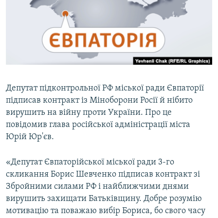
ВІДЕОУРОКИ «ELIFBE»
Русский
СВІДЧЕННЯ ОКУПАЦІЇ
Qırımtatar
УКРАЇНСЬКА ПРОБЛЕМА КРИМУ
ДОЛУЧАЙСЯ!
ІНФОГРАФІКА
Депутат підконтрольної РФ міської ради Євпаторії
підписав контракт із Міноборони Росії й нібито
Усі сайти RFE/RL
вирушить на війну проти України. Про це
повідомив глава російської адміністрації міста
Юрій Юр'єв.
«Депутат Євпаторійської міської ради 3-го
скликання Борис Шевченко підписав контракт зі
Збройними силами РФ і найближчими днями
вирушить захищати Батьківщину. Добре розумію
мотивацію та поважаю вибір Бориса, бо свого часу