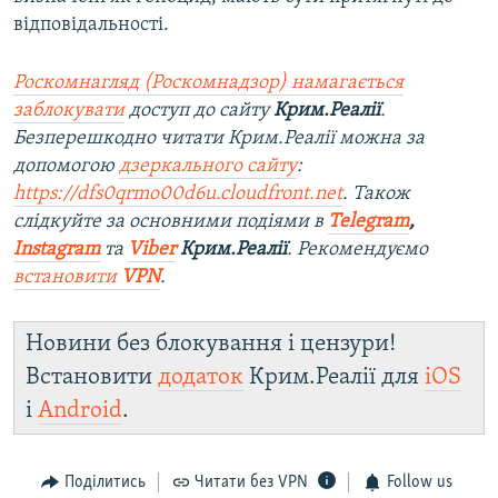
відповідальності.
Роскомнагляд (Роскомнадзор) намагається
заблокувати
доступ до сайту
Крим.Реалії
.
Безперешкодно читати Крим.Реалії можна за
допомогою
дзеркального сайту
:
https://dfs0qrmo00d6u.cloudfront.net
. Також
слідкуйте за основними подіями в
Telegram
,
Instagram
та
Viber
Крим.Реалії
. Рекомендуємо
встановити
VPN
.
Новини без блокування і цензури!
Встановити
додаток
Крим.Реалії для
iOS
і
Android
.
Поділитись
Читати без VPN
Follow us