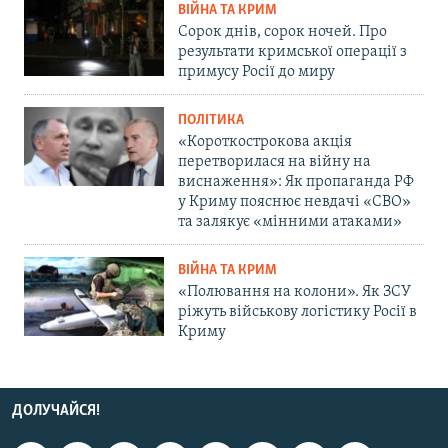
ВІЙНА ТА КРИМ
Сорок днів, сорок ночей. Про
результати кримської операції з
примусу Росії до миру
ПОЛІТИКА
«Короткострокова акція
перетворилася на війну на
виснаження»: Як пропаганда РФ
у Криму пояснює невдачі «СВО»
та залякує «мінними атаками»
ВІЙНА ТА КРИМ
«Полювання на колони». Як ЗСУ
ріжуть військову логістику Росії в
Криму
ДОЛУЧАЙСЯ!