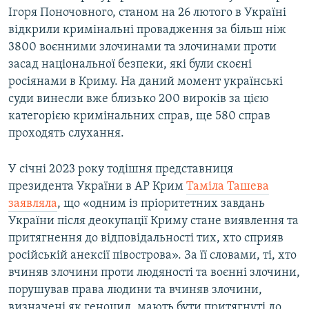
Ігоря Поночовного, станом на 26 лютого в Україні
відкрили кримінальні провадження за більш ніж
3800 воєнними злочинами та злочинами проти
засад національної безпеки, які були скоєні
росіянами в Криму. На даний момент українські
суди винесли вже близько 200 вироків за цією
категорією кримінальних справ, ще 580 справ
проходять слухання.
У січні 2023 року тодішня представниця
президента України в АР Крим
Таміла Ташева
заявляла
, що «одним із пріоритетних завдань
України після деокупації Криму стане виявлення та
притягнення до відповідальності тих, хто сприяв
російській анексії півострова». За її словами, ті, хто
вчиняв злочини проти людяності та воєнні злочини,
порушував права людини та вчиняв злочини,
визначені як геноцид, мають бути притягнуті до