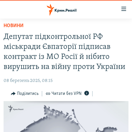
Доступність
посилання
Перейти
НОВИНИ
до
НОВИНИ
Депутат підконтрольної РФ
основного
ВОДА.КРИМ
матеріалу
міськради Євпаторії підписав
ВІДЕО ТА ФОТО
Перейти
контракт із МО Росії й нібито
до
ПОЛІТИКА
вирушить на війну проти України
основної
БЛОГИ
навігації
08 березень 2025, 08:15
Перейти
ПОГЛЯД
до
Поділитись
Читати без VPN
ІНТЕРВ'Ю
пошуку
ВСЕ ЗА ДЕНЬ
СПЕЦПРОЕКТИ
ЯК ОБІЙТИ БЛОКУВАННЯ
ДЕПОРТАЦІЯ