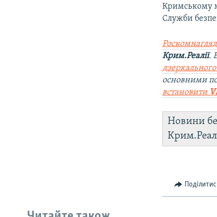
Кримському м
Служби безпе
Роскомнагляд
Крим.Реалії
.
дзеркального
основними по
встановити
V
Новини бе
Крим.Реал
Поділитис
Читайте також