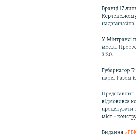
Вранці 17 ли
Керченському
надзвичайна п
У Мінтрансі 
моста. Пророс
3:20.
Губернатор Бі
пари. Разом і
Представник 
відмовився к
процитувати 
міст – констр
Видання
«РБК