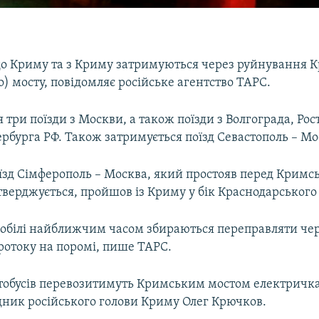
в до Криму та з Криму затримуються через руйнування 
) мосту, повідомляє російське агентство ТАРС.
три поїзди з Москви, а також поїзди з Волгограда, Ро
рбурга РФ. Також затримується поїзд Севастополь – Мо
їзд Сімферополь – Москва, який простояв перед Крим
стверджується, пройшов із Криму у бік Краснодарського
мобілі найближчим часом збираються переправляти че
ротоку на поромі, пише ТАРС.
тобусів перевозитимуть Кримським мостом електричк
дник російського голови Криму Олег Крючков.