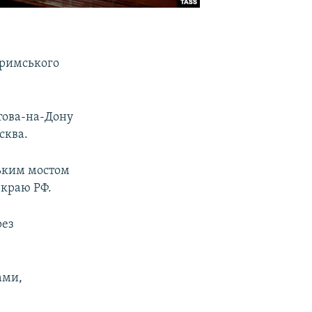
Кримського
стова-на-Дону
сква.
ським мостом
 краю РФ.
рез
ами,