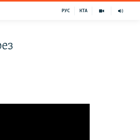
РУС
КТА
рез