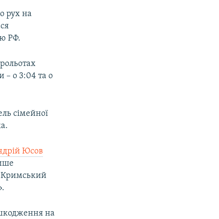
що рух на
ася
ю РФ.
прольотах
– о 3:04 та о
ель сімейної
а.
ндрій Юсов
лише
 «Кримський
».
ошкодження на