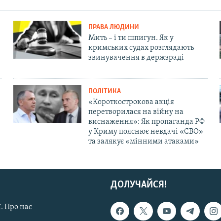
ПРАВА ЛЮДИНИ
Мить – і ти шпигун. Як у
кримських судах розглядають
звинувачення в держзраді
ПОЛІТИКА
«Короткострокова акція
перетворилася на війну на
виснаження»: Як пропаганда РФ
у Криму пояснює невдачі «СВО»
та залякує «мінними атаками»
ДОЛУЧАЙСЯ!
. Про нас