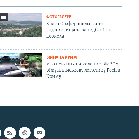
ФОТОГАЛЕРЕЇ
Краса Сімферопольського
водосховища та занедбаність
довкола
ВІЙНА ТА КРИМ
«Полювання на колони». Як ЗСУ
ріжуть військову логістику Росії в
Криму