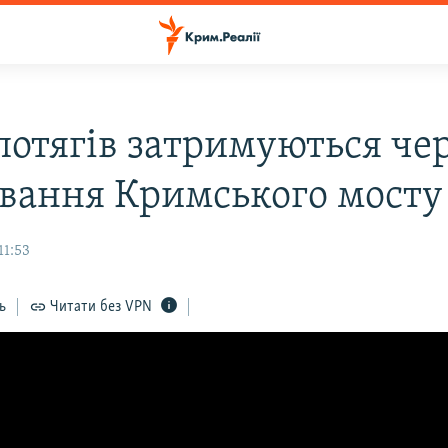
 потягів затримуються че
вання Кримського мосту
11:53
ь
Читати без VPN