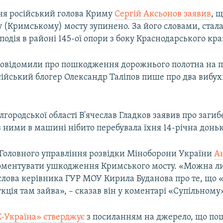
пня російський голова Криму
Сергій Аксьонов заявив
, 
 (Кримському) мосту зупинено. За його словами, стал
одія в районі 145-ої опори з боку Краснодарського кра
повідомили про пошкодження дорожнього полотна на 
ійський блогер Олександр Таліпов пише про два вибухи 
лгородської області В'ячеслав Гладков заявив про загиб
з ними в машині нібито перебувала їхня 14-річна доньк
Головного управління розвідки Міноборони України
А
оментувати ушкодження Кримського мосту. «Можна 
слова керівника ГУР МОУ Кирила Буданова про те, що
укція там зайва», – сказав він у коментарі «Супільному
-Україна» стверджує
з посиланням на джерело, що п