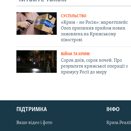
СУСПІЛЬСТВО
«Крим – не Росія»: маркетплейс
Ozon припинив прийом нових
замовлень на Кримському
півострові
ВІЙНА ТА КРИМ
Сорок днів, сорок ночей. Про
результати кримської операції з
примусу Росії до миру
Русский
ПІДТРИМКА
ІНФО
Qırımtatar
Ваше відео і фото
Крим.Реалії
ДОЛУЧАЙСЯ!