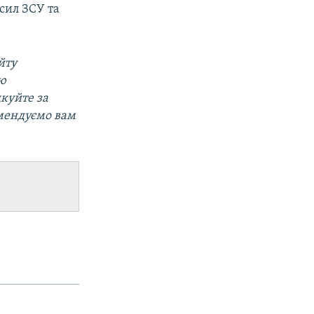
сил ЗСУ та
йту
ою
дкуйте за
омендуємо вам