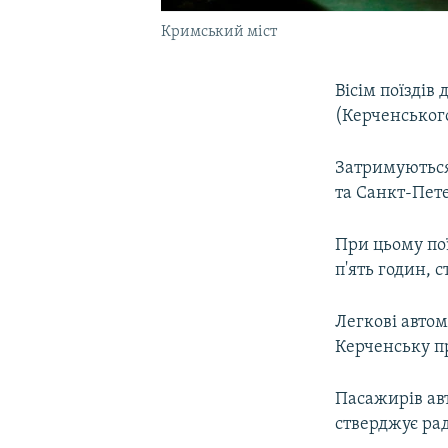
Кримський міст
Вісім поїзді
(Керченського
Затримуються 
та Санкт-Пете
При цьому по
п'ять годин, 
Легкові авто
Керченську п
Пасажирів ав
стверджує ра