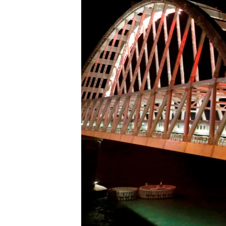
ВІДЕОУРОКИ «ELIFBE»
СВІДЧЕННЯ ОКУПАЦІЇ
УКРАЇНСЬКА ПРОБЛЕМА КРИМУ
ІНФОГРАФІКА