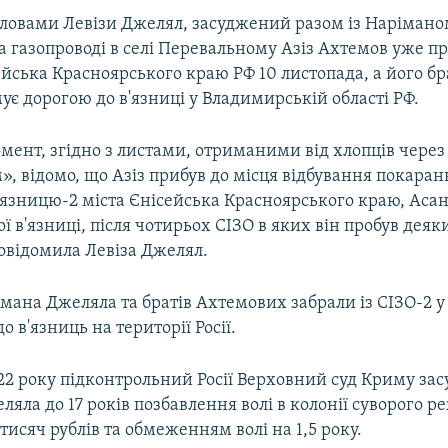
словами Левізи Джелял, засуджений разом із Наріманом
 газопроводі в селі Перевальному Азіз Ахтемов уже пр
ейська Красноярського краю РФ 10 листопада, а його бр
є дорогою до в'язниці у Владимирській області РФ.
мент, згідно з листами, отриманими від хлопців через
, відомо, що Азіз прибув до місця відбування покаран
'язницю-2 міста Єнісейська Красноярського краю, Асан
 в'язниці, після чотирьох СІЗО в яких він пробув деяк
овідомила Левіза Джелял.
мана Джеляла та братів Ахтемових забрали із СІЗО-2 у
о в'язниць на території Росії.
22 року підконтрольний Росії Верховний суд Криму зас
яла до 17 років позбавлення волі в колонії суворого р
исяч рублів та обмеженням волі на 1,5 року.