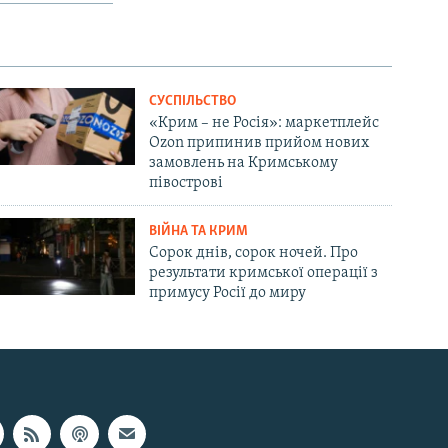
СУСПІЛЬСТВО
«Крим – не Росія»: маркетплейс
Ozon припинив прийом нових
замовлень на Кримському
півострові
ВІЙНА ТА КРИМ
Сорок днів, сорок ночей. Про
результати кримської операції з
примусу Росії до миру