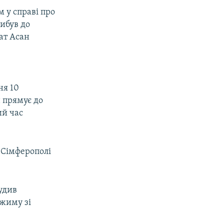
 у справі про
ибув до
ат Асан
ня 10
 прямує до
ий час
 Сімферополі
удив
ежиму зі