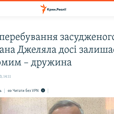
перебування засудженог
ана Джеляла досі залиша
омим – дружина
, 14:11
ь
Читати без VPN