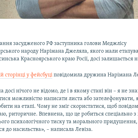
ання засудженого РФ заступника голови Меджлісу
рського народу Нарімана Джеляла, якого мали етапува
синська Красноярського краю Росії, досі залишається 
їй сторінці у фейсбуці
повідомила дружина Нарімана Ле
досі нічого не відомо, де і в якому стані він – я не зна
тися можливістю написати листа або зателефонувати, 
бити на етапі. Чому не зміг скористатися, щоб повідом
аю, риторичне. Впевнена, що це робиться спеціально з
ього психологічного тиску та морального придушення, 
 до насильства», – написала Левіза.