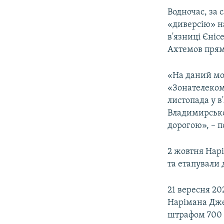
Водночас, за 
«диверсію» на
в'язниці Єніс
Ахтемов пряму
«На даний мо
«Зонателеком»
листопада у в
Владимирської
дорогою», – п
2 жовтня Нарі
та етапували д
21 вересня 20
Нарімана Джел
штрафом 700 т