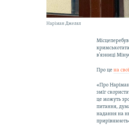
Наріман Джелял
Місцеперебув
кримськотата
в'язниці Міну
Про це
на сво
«Про Нарімана 
зміг скориста
це можуть зро
питання, дум
надання на н
прирівнюються