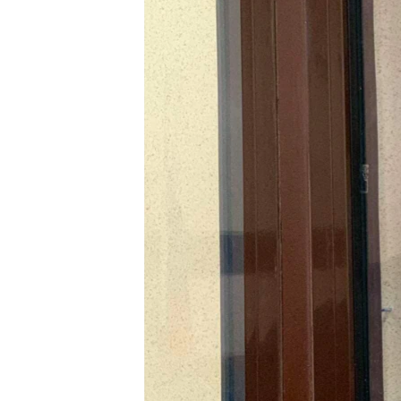
ВІДЕОУРОКИ «ELIFBE»
СВІДЧЕННЯ ОКУПАЦІЇ
УКРАЇНСЬКА ПРОБЛЕМА КРИМУ
ІНФОГРАФІКА