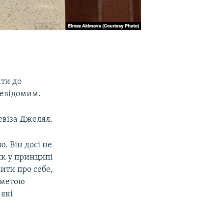
ти до
невідомим.
віза Джелял.
ю. Він досі не
як у принципі
ити про себе,
 метою
які