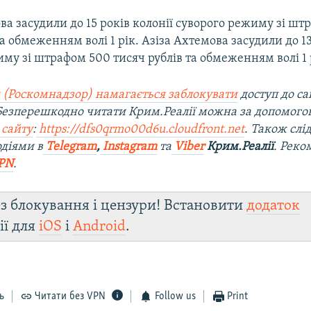
а засудили до 15 років колонії суворого режиму зі шт
та обмеженням волі 1 рік. Азіза Ахтемова засудили до 13
му зі штрафом 500 тисяч рублів та обмеженням волі 1 
 (Роскомнадзор) намагається заблокувати
доступ до са
 Безперешкодно читати Крим.Реалії можна за допомог
 сайту
:
https://dfs0qrmo00d6u.cloudfront.net
. Також слі
діями в
Telegram
,
Instagram
та
Viber
Крим.Реалії
. Рек
PN
.
з блокування і цензури! Встановити
додаток
ії для
iOS
і
Android
.
ь
Читати без VPN
Follow us
Print