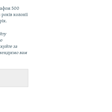
рафом 500
 років колонії
рік.
йту
ою
дкуйте за
омендуємо вам