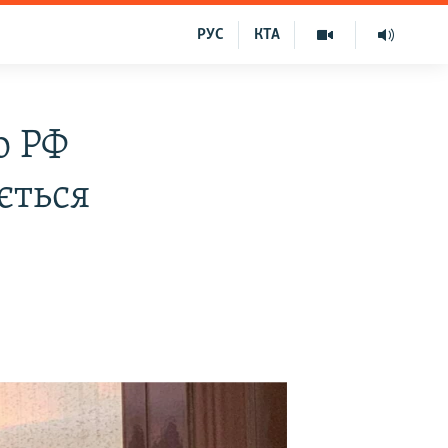
РУС
КТА
о РФ
ється