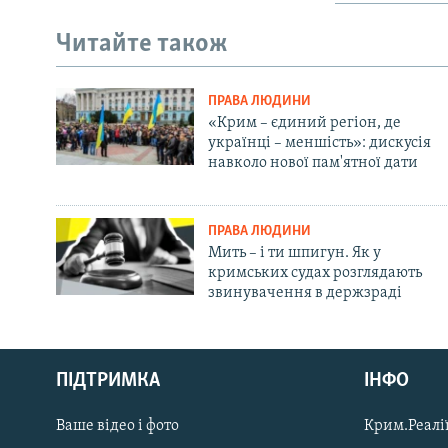
Читайте також
ПРАВА ЛЮДИНИ
«Крим – єдиний регіон, де
українці – меншість»: дискусія
навколо нової пам'ятної дати
ПРАВА ЛЮДИНИ
Мить – і ти шпигун. Як у
кримських судах розглядають
звинувачення в держзраді
Русский
ПІДТРИМКА
ІНФО
Qırımtatar
Ваше відео і фото
Крим.Реалії
ДОЛУЧАЙСЯ!