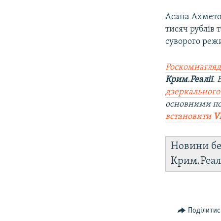
Асана Ахметов
тисяч рублів 
суворого режи
Роскомнагляд
Крим.Реалії
.
дзеркального
основними по
встановити
V
Новини бе
Крим.Реал
Поділитис