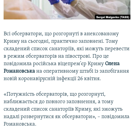
ВІДЕОУРОКИ «ELIFBE»
Русский
СВІДЧЕННЯ ОКУПАЦІЇ
Qırımtatar
УКРАЇНСЬКА ПРОБЛЕМА КРИМУ
Всі обсерватори, що розгорнуті в анексованому
ДОЛУЧАЙСЯ!
ІНФОГРАФІКА
Криму на сьогодні, практично заповнені. Тому
складений список санаторіїв, які можуть перевести
в режим обсерваторів на півострові. Про це
повідомила російська віцепрем'єр Криму
Олена
Усі сайти RFE/RL
Романовська
на оперативному штабі із запобігання
новій коронавірусній інфекції 26 квітня.
«Потужність обсерваторів, що розгорнуті,
наближається до повного заповнення, а тому
складений список санаторіїв Криму, які зможуть
надалі розвернутися як обсерватори», – повідомила
Романовська.