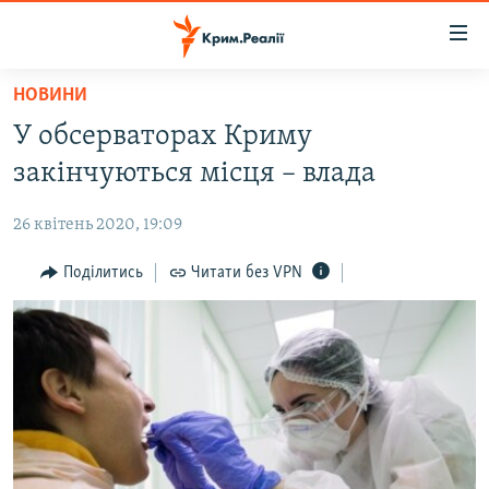
Доступність
посилання
Перейти
НОВИНИ
до
НОВИНИ
У обсерваторах Криму
основного
ВОДА.КРИМ
матеріалу
закінчуються місця – влада
ВІДЕО ТА ФОТО
Перейти
до
26 квітень 2020, 19:09
ПОЛІТИКА
основної
БЛОГИ
Поділитись
Читати без VPN
навігації
Перейти
ПОГЛЯД
до
ІНТЕРВ'Ю
пошуку
ВСЕ ЗА ДЕНЬ
СПЕЦПРОЕКТИ
ЯК ОБІЙТИ БЛОКУВАННЯ
ДЕПОРТАЦІЯ