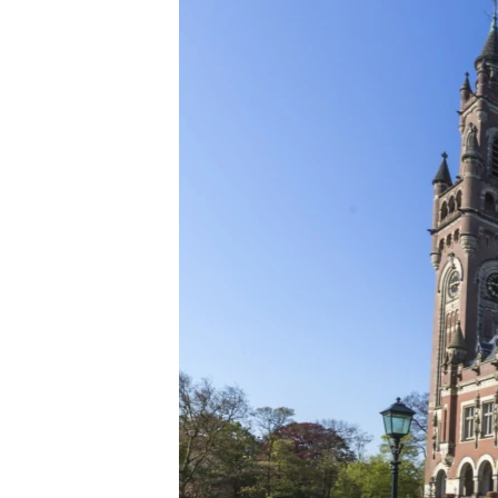
ВІДЕОУРОКИ «ELIFBE»
СВІДЧЕННЯ ОКУПАЦІЇ
УКРАЇНСЬКА ПРОБЛЕМА КРИМУ
ІНФОГРАФІКА