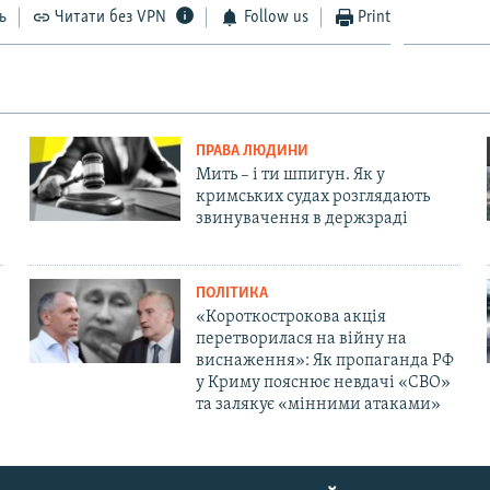
ь
Читати без VPN
Follow us
Print
ПРАВА ЛЮДИНИ
Мить – і ти шпигун. Як у
кримських судах розглядають
звинувачення в держзраді
ПОЛІТИКА
«Короткострокова акція
перетворилася на війну на
виснаження»: Як пропаганда РФ
у Криму пояснює невдачі «СВО»
та залякує «мінними атаками»