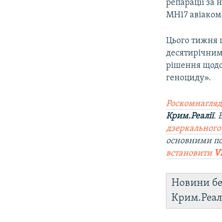
репарації за
МН17 авіакомп
Цього тижня 
десятирічним 
рішення щодо
геноциду».
Роскомнагляд
Крим.Реалії
.
дзеркального
основними по
встановити
V
Новини бе
Крим.Реал