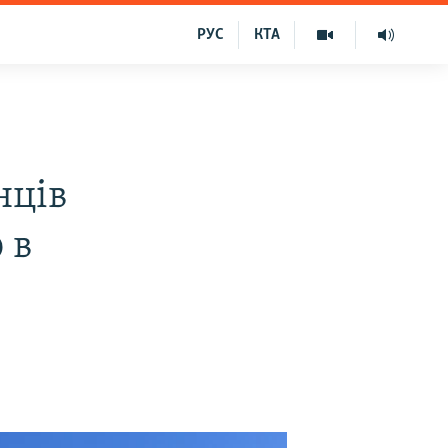
РУС
КТА
нців
 в