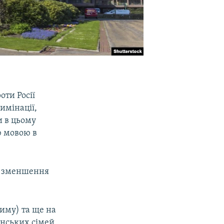
оти Росії
имінації,
и в цьому
ю мовою в
ве зменшення
иму) та ще на
аїнських сімей