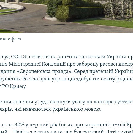
тивне фото
уд ООН 31 січня виніс рішення за позовом України пр
ня Міжнародної Конвенції про заборону расової дискр
идання «Європейська правда». Серед претензій Україн
орушення Росією прав українців здобувати освіту рідно
 РФ Криму.
ення рішення у суді звернули увагу на дані про суттє
лярів, які навчаються українською мовою.
я на 80% у перший рік (після протиправної анексії Кр
ий... Навіть з огляду на те, що був суттєвий відтік укр