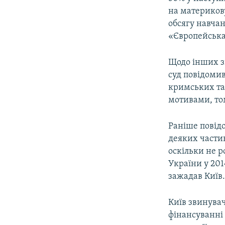
на материков
обсягу навча
«Європейська
Щодо інших з
суд повідоми
кримських тат
мотивами, том
Раніше повід
деяких части
оскільки не р
України у 201
зажадав Київ
Київ звинува
фінансуванні 