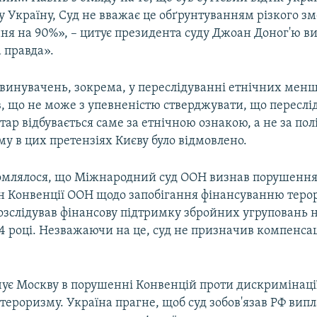
у Україну, Суд не вважає це обґрунтуванням різкого 
ння на 90%», – цитує президента суду Джоан Доног'ю в
 правда».
винувачень, зокрема, у переслідуванні етнічних мен
в, що не може з упевненістю стверджувати, що переслі
ар відбувається саме за етнічною ознакою, а не за по
у в цих претензіях Києву було відмовлено.
омлялося, що Міжнародний суд ООН визнав порушення
н Конвенції ООН щодо запобігання фінансуванню теро
озслідував фінансову підтримку збройних угруповань н
4 році. Незважаючи на це, суд не призначив компенсац
.
чує Москву в порушенні Конвенцій проти дискримінації
тероризму. Україна прагне, щоб суд зобов'язав РФ вип