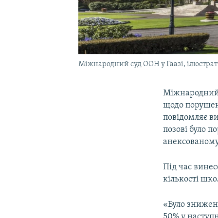
Міжнародний суд ООН у Гаазі, ілюстра
Міжнародний с
щодо порушен
повідомляє в
позові було п
анексованому
Під час винес
кількості шко
«Було зниженн
50% у наступн