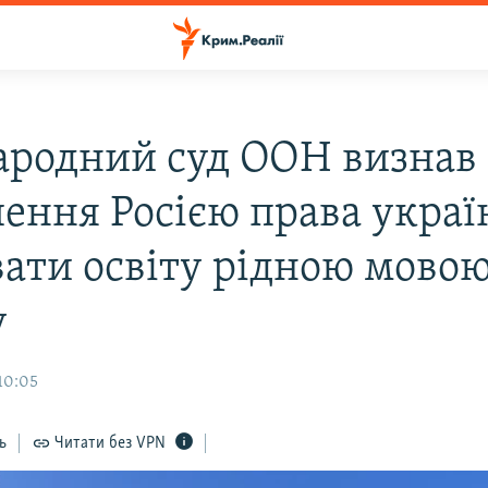
родний суд ООН визнав
ення Росією права украї
вати освіту рідною мовою
у
10:05
ь
Читати без VPN