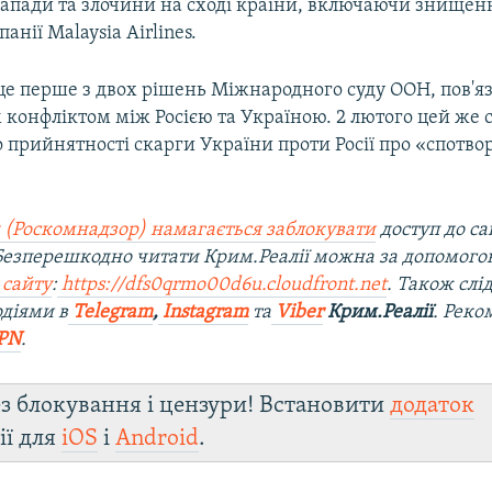
 напади та злочини на сході країни, включаючи знищен
анії Malaysia Airlines.
це перше з двох рішень Міжнародного суду ООН, пов'яз
конфліктом між Росією та Україною. 2 лютого цей же 
 прийнятності скарги України проти Росії про «спотво
 (Роскомнадзор) намагається заблокувати
доступ до са
 Безперешкодно читати Крим.Реалії можна за допомог
 сайту
:
https://dfs0qrmo00d6u.cloudfront.net
. Також слі
діями в
Telegram
,
Instagram
та
Viber
Крим.Реалії
. Рек
PN
.
з блокування і цензури! Встановити
додаток
ії для
iOS
і
Android
.