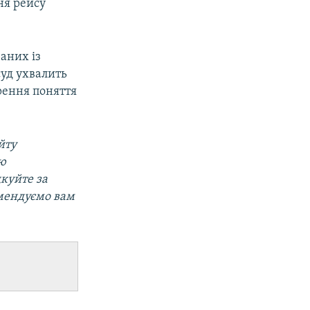
ня рейсу
аних із
суд ухвалить
рення поняття
йту
ою
дкуйте за
омендуємо вам