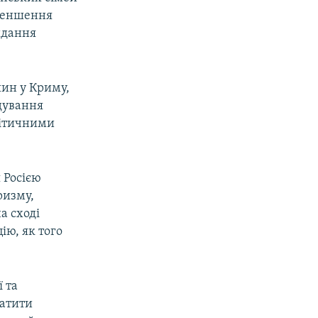
зменшення
идання
шин у Криму,
дування
літичними
 Росією
ризму,
а сході
ію, як того
 та
латити