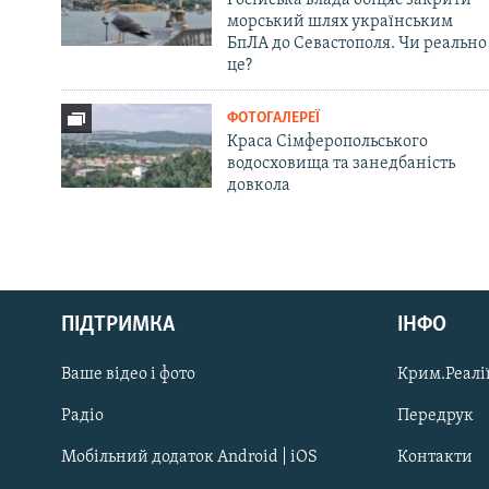
морський шлях українським
БпЛА до Севастополя. Чи реально
це?
ФОТОГАЛЕРЕЇ
Краса Сімферопольського
водосховища та занедбаність
довкола
Русский
ПІДТРИМКА
ІНФО
Qırımtatar
Ваше відео і фото
Крим.Реалії
ДОЛУЧАЙСЯ!
Радіо
Передрук
Мобільний додаток Android | iOS
Контакти