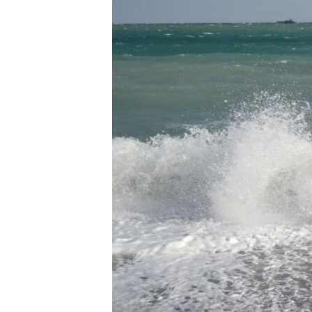
ВІДЕОУРОКИ «ELIFBE»
СВІДЧЕННЯ ОКУПАЦІЇ
УКРАЇНСЬКА ПРОБЛЕМА КРИМУ
ІНФОГРАФІКА