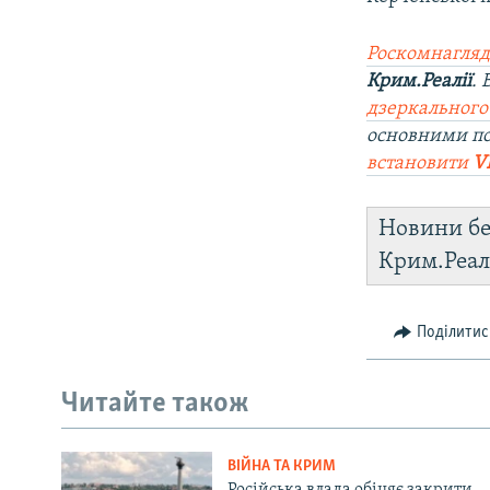
Роскомнагляд
Крим.Реалії
.
дзеркального
основними по
встановити
V
Новини бе
Крим.Реал
Поділитис
Читайте також
ВІЙНА ТА КРИМ
Російська влада обіцяє закрити