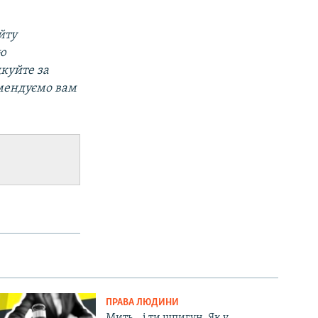
йту
ою
дкуйте за
омендуємо вам
ПРАВА ЛЮДИНИ
Мить – і ти шпигун. Як у