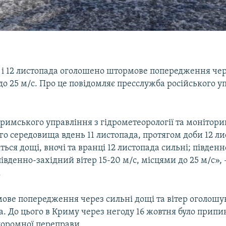
1 і 12 листопада оголошено штормове попередження чер
 до 25 м/с. Про це повідомляє пресслужба російського у
.
римського управління з гідрометеорології та монітори
о середовища вдень 11 листопада, протягом доби 12 ли
ься дощі, вночі та вранці 12 листопада сильні; південн
івденно-західний вітер 15-20 м/с, місцями до 25 м/с», 
.
ове попередження через сильні дощі та вітер оголошу
а. До цього в Криму через негоду 16 жовтня було припи
поромної переправи.