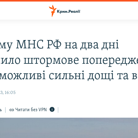
му МНС РФ на два дні
сило штормове попередж
можливі сильні дощі та в
3, 16:05
ь
Читати без VPN