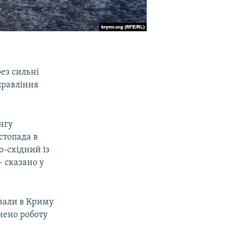
ез сильні
правління
нгу
стопада в
о-східний із
– сказано у
вали в Криму
нено роботу