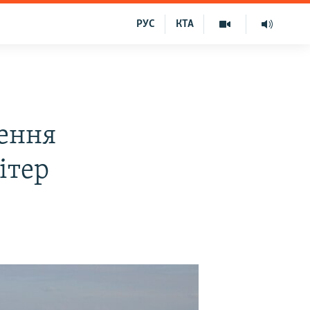
РУС
КТА
ення
ітер