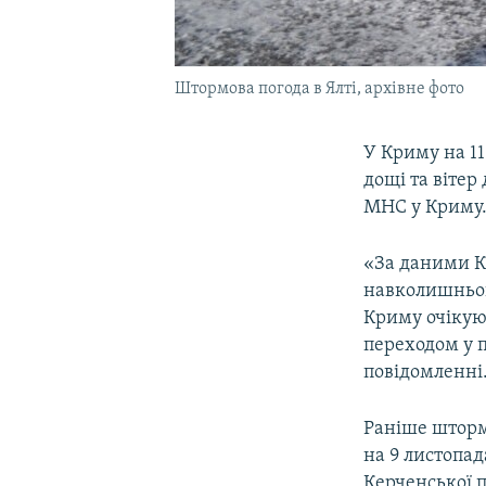
Штормова погода в Ялті, архівне фото
У Криму на 1
дощі та вітер
МНС у Криму
«За даними К
навколишньог
Криму очікуют
переходом у п
повідомленні
Раніше шторм
на 9 листопад
Керченської 