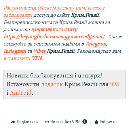
Роскомнагляд (Роскомнадзор) намагається
заблокувати
доступ до сайту
Крим.Реалії
.
Безперешкодно читати Крим.Реалії можна за
допомогою
дзеркального сайту
:
https://krymrgbcrlvrexoeaqjy.azureedge.net/
. Також
слідкуйте за основними подіями в
Telegram
,
Instagram
та
Viber
Крим.Реалії
. Рекомендуємо вам
встановити
VPN
.
Новини без блокування і цензури!
Встановити
додаток
Крим.Реалії для
iOS
і
Android
.
Поділитись
Читати без VPN
Follow us