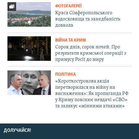
ФОТОГАЛЕРЕЇ
Краса Сімферопольського
водосховища та занедбаність
довкола
ВІЙНА ТА КРИМ
Сорок днів, сорок ночей. Про
результати кримської операції з
примусу Росії до миру
ПОЛІТИКА
«Короткострокова акція
перетворилася на війну на
виснаження»: Як пропаганда РФ
у Криму пояснює невдачі «СВО»
та залякує «мінними атаками»
ДОЛУЧАЙСЯ!