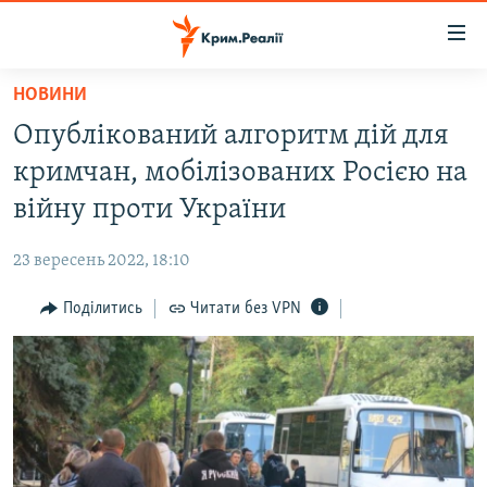
Доступність
посилання
Перейти
НОВИНИ
до
НОВИНИ
Опублікований алгоритм дій для
основного
ВОДА.КРИМ
матеріалу
кримчан, мобілізованих Росією на
ВІДЕО ТА ФОТО
Перейти
війну проти України
до
ПОЛІТИКА
основної
23 вересень 2022, 18:10
БЛОГИ
навігації
Перейти
Поділитись
Читати без VPN
ПОГЛЯД
до
ІНТЕРВ'Ю
пошуку
ВСЕ ЗА ДЕНЬ
СПЕЦПРОЕКТИ
ЯК ОБІЙТИ БЛОКУВАННЯ
ДЕПОРТАЦІЯ