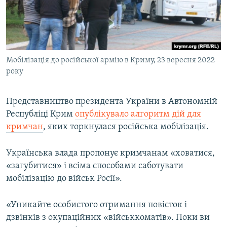
ВІДЕОУРОКИ «ELIFBE»
Русский
СВІДЧЕННЯ ОКУПАЦІЇ
Qırımtatar
УКРАЇНСЬКА ПРОБЛЕМА КРИМУ
Мобілізація до російської армію в Криму, 23 вересня 2022
ДОЛУЧАЙСЯ!
ІНФОГРАФІКА
року
Представництво президента України в Автономній
Усі сайти RFE/RL
Республіці Крим
опублікувало алгоритм дій для
кримчан
, яких торкнулася російська мобілізація.
Українська влада пропонує кримчанам «ховатися,
«загубитися» і всіма способами саботувати
мобілізацію до військ Росії».
«Уникайте особистого отримання повісток і
дзвінків з окупаційних «військкоматів». Поки ви