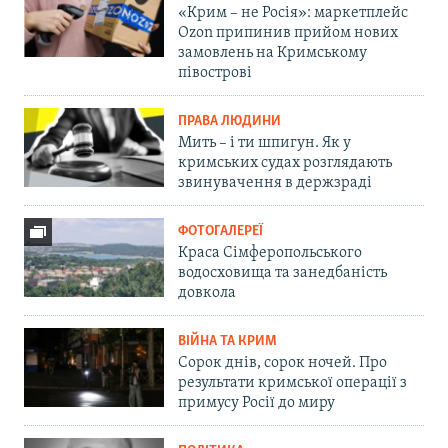
«Крим – не Росія»: маркетплейс
Ozon припинив прийом нових
замовлень на Кримському
півострові
ПРАВА ЛЮДИНИ
Мить – і ти шпигун. Як у
кримських судах розглядають
звинувачення в держзраді
ФОТОГАЛЕРЕЇ
Краса Сімферопольського
водосховища та занедбаність
довкола
ВІЙНА ТА КРИМ
Сорок днів, сорок ночей. Про
результати кримської операції з
примусу Росії до миру