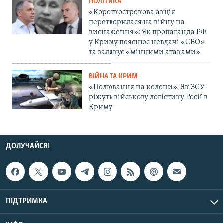
ПОЛІТИКА
«Короткострокова акція
перетворилася на війну на
виснаження»: Як пропаганда РФ
у Криму пояснює невдачі «СВО»
та залякує «мінними атаками»
ВІЙНА ТА КРИМ
«Полювання на колони». Як ЗСУ
ріжуть військову логістику Росії в
Криму
ДОЛУЧАЙСЯ!
ПІДТРИМКА