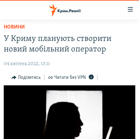
Доступність
посилання
Перейти
НОВИНИ
до
НОВИНИ
У Криму планують створити
основного
ВОДА.КРИМ
матеріалу
новий мобільний оператор
ВІДЕО ТА ФОТО
Перейти
до
04 квітень 2022, 13:11
ПОЛІТИКА
основної
БЛОГИ
Поділитись
Читати без VPN
навігації
Перейти
ПОГЛЯД
до
ІНТЕРВ'Ю
пошуку
ВСЕ ЗА ДЕНЬ
СПЕЦПРОЕКТИ
ЯК ОБІЙТИ БЛОКУВАННЯ
ДЕПОРТАЦІЯ