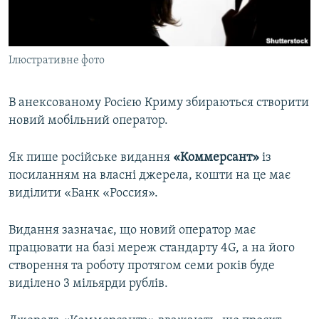
ВІДЕОУРОКИ «ELIFBE»
Русский
СВІДЧЕННЯ ОКУПАЦІЇ
Qırımtatar
Ілюстративне фото
УКРАЇНСЬКА ПРОБЛЕМА КРИМУ
ДОЛУЧАЙСЯ!
ІНФОГРАФІКА
В анексованому Росією Криму збираються створити
новий мобільний оператор.
Усі сайти RFE/RL
Як пише російське видання
«Коммерсант»
із
посиланням на власні джерела, кошти на це має
виділити «Банк «Россия».
Видання зазначає, що новий оператор має
працювати на базі мереж стандарту 4G, а на його
створення та роботу протягом семи років буде
виділено 3 мільярди рублів.