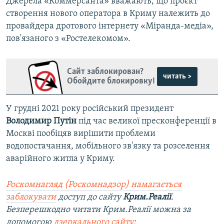
Джерела «Коммерсанта» вважають, що проєкт
створення нового оператора в Криму належить до
провайдера дротового інтернету «Міранда-медіа»,
пов'язаного з «Ростелекомом».
Сайт заблокирован?
читать >
Обойдите блокировку!
У грудні 2021 року російський президент
Володимир Путін
під час великої пресконференції в
Москві пообіцяв вирішити проблеми
водопостачання, мобільного зв'язку та розселення
аварійного житла у Криму.
Роскомнагляд (Роскомнадзор) намагається
заблокувати
доступ до сайту
Крим.Реалії
.
Безперешкодно читати Крим.Реалії можна за
допомогою
дзеркального сайту
: