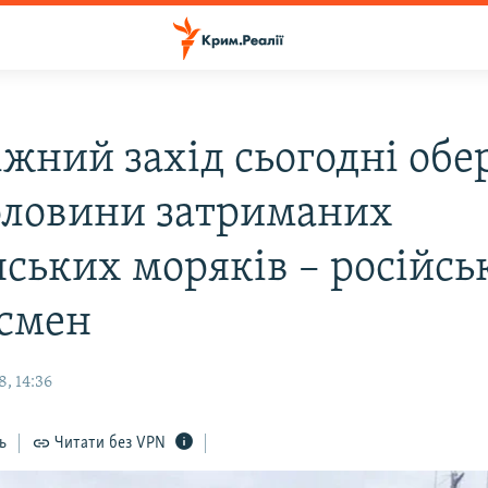
іжний захід сьогодні обе
оловини затриманих
нських моряків – російс
смен
, 14:36
ь
Читати без VPN