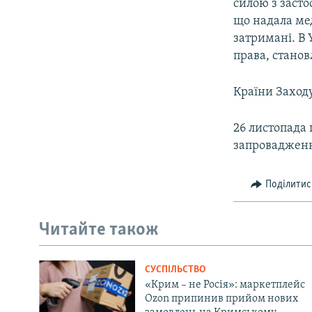
силою з засто
що надала ме
затримані. В 
права, становл
Країни Заходу 
26 листопада 
запровадження
Поділитис
Читайте також
СУСПІЛЬСТВО
«Крим – не Росія»: маркетплейс
Ozon припинив прийом нових