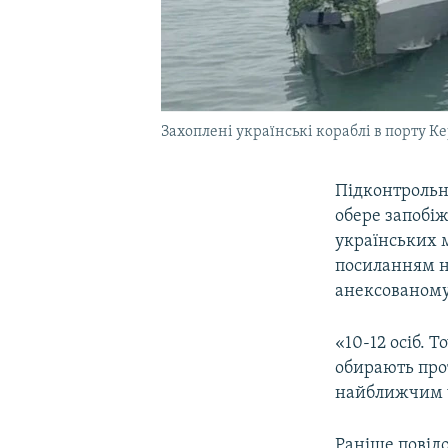
Захоплені українські кораблі в порту К
Підконтрольн
обере запобі
українських 
посиланням н
анексованом
«10-12 осіб. 
обирають прот
найближчим ч
Раніше повідо