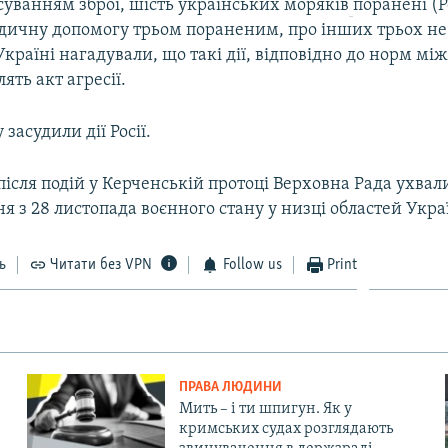
суванням зброї, шість українських моряків
поранені (Р
дичну допомогу трьом пораненим, про інших трьох не 
Україні нагадували, що такі дії, відповідно до норм м
ять акт агресії.
засудили дії Росії.
після подій у Керченській протоці Верховна Рада ухвал
 з 28 листопада воєнного стану у низці областей Укра
ь
Читати без VPN
Follow us
Print
ПРАВА ЛЮДИНИ
Мить – і ти шпигун. Як у
кримських судах розглядають