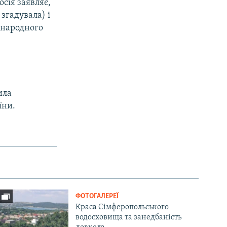
осія заявляє,
згадувала) і
іжнародного
ила
їни.
ФОТОГАЛЕРЕЇ
Краса Сімферопольського
водосховища та занедбаність