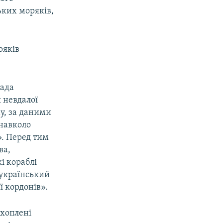
ьких моряків,
ряків
пада
я невдалої
у, за даними
 навколо
». Перед тим
ва,
і кораблі
 український
ї кордонів».
ахоплені