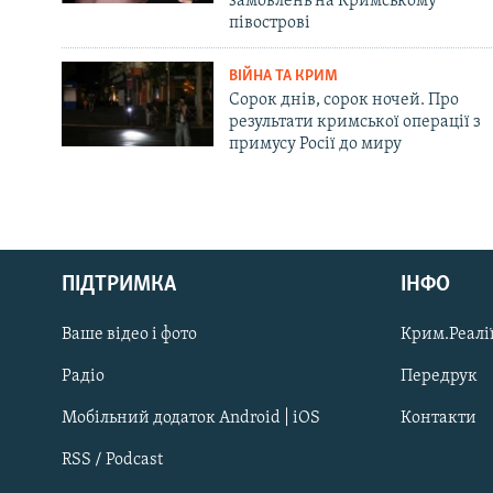
замовлень на Кримському
півострові
ВІЙНА ТА КРИМ
Сорок днів, сорок ночей. Про
результати кримської операції з
примусу Росії до миру
Русский
ПІДТРИМКА
ІНФО
Qırımtatar
Ваше відео і фото
Крим.Реалії
ДОЛУЧАЙСЯ!
Радіо
Передрук
Мобільний додаток Android | iOS
Контакти
RSS / Podcast