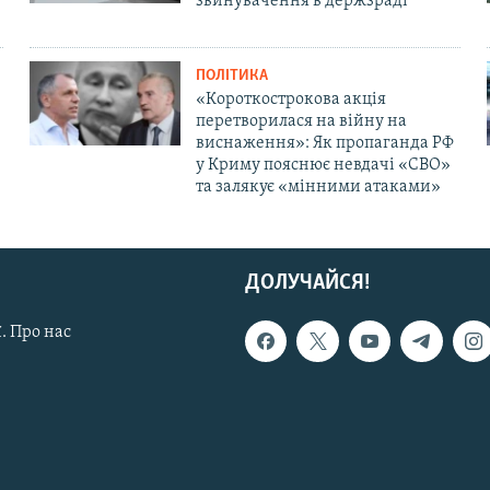
звинувачення в держзраді
ПОЛІТИКА
«Короткострокова акція
перетворилася на війну на
виснаження»: Як пропаганда РФ
у Криму пояснює невдачі «СВО»
та залякує «мінними атаками»
ДОЛУЧАЙСЯ!
. Про нас