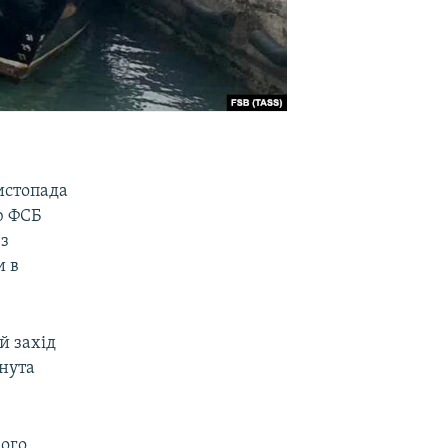
истопада
ю ФСБ
з
и в
й захід
янута
кого