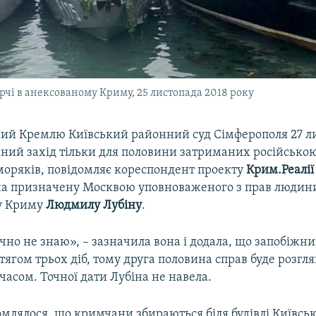
ерчі в анексованому Криму, 25 листопада 2018 року
ий Кремлю Київський районний суд Сімферополя 27 л
жний захід тільки для половини затриманих російсько
моряків, повідомляє кореспондент проекту
Крим.Реалії
а призначену Москвою уповноваженого з прав людин
у Криму
Людмилу Лубіну
.
Точно не знаю», – зазначила вона і додала, що запобіжни
ягом трьох діб, тому друга половина справ буде розгл
асом. Точної дати Лубіна не навела.
млялося, що кримчани збираються біля будівлі Київсь