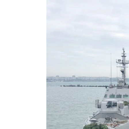
ВІДЕОУРОКИ «ELIFBE»
СВІДЧЕННЯ ОКУПАЦІЇ
УКРАЇНСЬКА ПРОБЛЕМА КРИМУ
ІНФОГРАФІКА