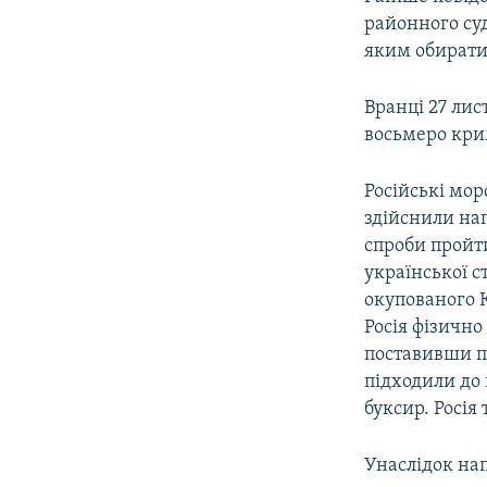
районного су
яким обирати
Вранці 27 ли
восьмеро кри
​Російські мо
здійснили нап
спроби пройт
української 
окупованого К
Росія фізично
поставивши по
підходили до
буксир. Росія
Унаслідок нап