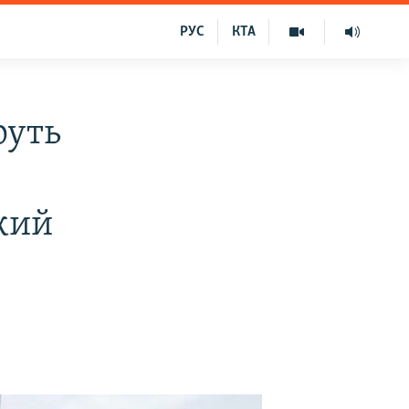
РУС
КТА
руть
ький