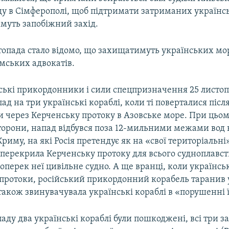
ду в Сімферополі, щоб підтримати затриманих українс
муть запобіжний захід.
стопада стало відомо, що захищатимуть українських мо
мських адвокатів.
рські прикордонники і сили спецпризначення 25 листо
ад на три українські кораблі, коли ті поверталися післ
и через Керченську протоку в Азовське море. При цьом
сторони, напад відбувся поза 12-мильними межами вод
риму, на які Росія претендує як на «свої територіальні
 перекрила Керченську протоку для всього судноплавст
перек неї цивільне судно. А ще вранці, коли українськ
 протоки, російський прикордонний корабель таранив
 також звинувачувала українські кораблі в «порушенні ї
аду два українські кораблі були пошкоджені, всі три з