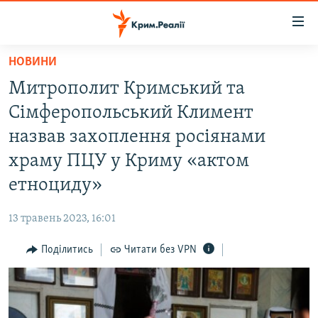
Доступність
посилання
Перейти
НОВИНИ
до
НОВИНИ
Митрополит Кримський та
основного
ВОДА.КРИМ
матеріалу
Сімферопольський Климент
ВІДЕО ТА ФОТО
Перейти
назвав захоплення росіянами
до
ПОЛІТИКА
храму ПЦУ у Криму «актом
основної
БЛОГИ
навігації
етноциду»
Перейти
ПОГЛЯД
до
13 травень 2023, 16:01
ІНТЕРВ'Ю
пошуку
Поділитись
Читати без VPN
ВСЕ ЗА ДЕНЬ
СПЕЦПРОЕКТИ
ЯК ОБІЙТИ БЛОКУВАННЯ
ДЕПОРТАЦІЯ