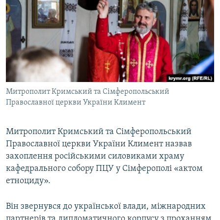
ВІДЕОУРОКИ «ELIFBE»
Русский
СВІДЧЕННЯ ОКУПАЦІЇ
Qırımtatar
УКРАЇНСЬКА ПРОБЛЕМА КРИМУ
ДОЛУЧАЙСЯ!
ІНФОГРАФІКА
Митрополит Кримський та Сімферопольський
Православної церкви України Климент
Усі сайти RFE/RL
Митрополит Кримський та Сімферопольський
Православної церкви України Климент назвав
захоплення російськими силовиками храму
кафедрального собору ПЦУ у Сімферополі «актом
етноциду».
Він звернувся до української влади, міжнародних
партнерів та дипломатичного корпусу з проханням