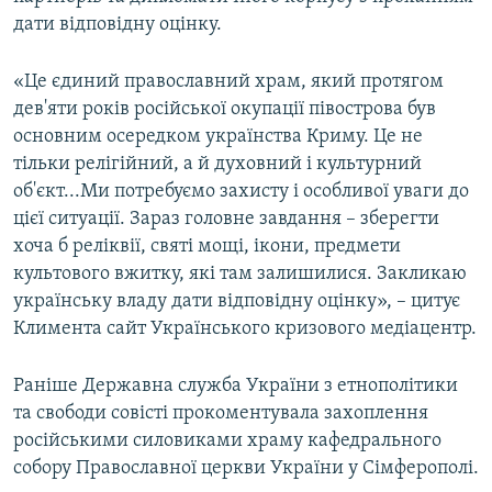
дати відповідну оцінку.
«Це єдиний православний храм, який протягом
дев'яти років російської окупації півострова був
основним осередком українства Криму. Це не
тільки релігійний, а й духовний і культурний
об'єкт...Ми потребуємо захисту і особливої уваги до
цієї ситуації. Зараз головне завдання – зберегти
хоча б реліквії, святі мощі, ікони, предмети
культового вжитку, які там залишилися. Закликаю
українську владу дати відповідну оцінку», – цитує
Климента сайт Українського кризового медіацентр.
Раніше Державна служба України з етнополітики
та свободи совісті прокоментувала захоплення
російськими силовиками храму кафедрального
собору Православної церкви України у Сімферополі.