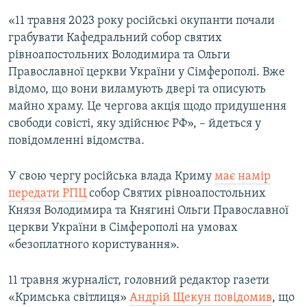
«11 травня 2023 року російські окупанти почали
грабувати Кафедральний собор святих
рівноапостольних Володимира та Ольги
Православної церкви України у Сімферополі. Вже
відомо, що вони виламують двері та описують
майно храму. Це чергова акція щодо придушення
свободи совісті, яку здійснює РФ», – йдеться у
повідомленні відомства.
У свою чергу російська влада Криму
має намір
передати РПЦ
собор Святих рівноапостольних
Князя Володимира та Княгині Ольги Православної
церкви України в Сімферополі на умовах
«безоплатного користування».
11 травня журналіст, головний редактор газети
«Кримська світлиця»
Андрій Щекун повідомив
, що