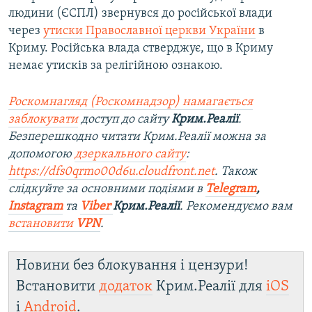
людини (ЄСПЛ) звернувся до російської влади
через
утиски Православної церкви України
в
Криму. Російська влада стверджує, що в Криму
немає утисків за релігійною ознакою.
Роскомнагляд (Роскомнадзор) намагається
заблокувати
доступ до сайту
Крим.Реалії
.
Безперешкодно читати Крим.Реалії можна за
допомогою
дзеркального сайту
:
https://dfs0qrmo00d6u.cloudfront.net
. Також
слідкуйте за основними подіями в
Telegram
,
Instagram
та
Viber
Крим.Реалії
. Рекомендуємо вам
встановити
VPN
.
Новини без блокування і цензури!
Встановити
додаток
Крим.Реалії для
iOS
і
Android
.