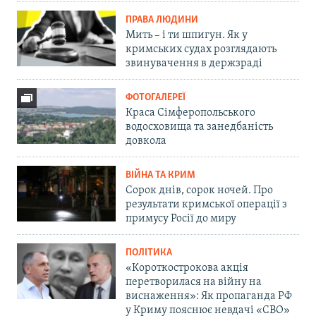
ПРАВА ЛЮДИНИ
Мить – і ти шпигун. Як у
кримських судах розглядають
звинувачення в держзраді
ФОТОГАЛЕРЕЇ
Краса Сімферопольського
водосховища та занедбаність
довкола
ВІЙНА ТА КРИМ
Сорок днів, сорок ночей. Про
результати кримської операції з
примусу Росії до миру
ПОЛІТИКА
«Короткострокова акція
перетворилася на війну на
виснаження»: Як пропаганда РФ
у Криму пояснює невдачі «СВО»