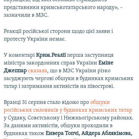
представники кримськотатарського народу», –
зазначили в МЗС.
Реакції російської сторони щодо цієї заяви і
протесту України немає.
У коментарі
Крим.Реалії
перша заступниця
міністра закордонних справ України
Еміне
Джеппар
сказала
, що в МЗС України різко
засуджують чергові обшуки в будинках кримських
татар і затримання активістів на півострові.
Вранці 31 серпня стало відомо про
обшуки
російських силовиків у будинках кримських татар
у Судаку, Совєтському і Нижньогірському районах.
За даними активістів, обшуки проходили в
будинках також
Енвера Топчі, Айдера Аблякімова,