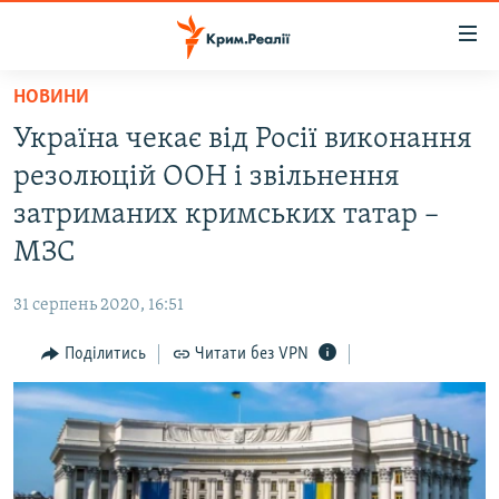
Доступність
посилання
Перейти
НОВИНИ
до
НОВИНИ
Україна чекає від Росії виконання
основного
ВОДА.КРИМ
матеріалу
резолюцій ООН і звільнення
ВІДЕО ТА ФОТО
Перейти
затриманих кримських татар –
до
ПОЛІТИКА
МЗС
основної
БЛОГИ
навігації
31 серпень 2020, 16:51
Перейти
ПОГЛЯД
до
Поділитись
Читати без VPN
ІНТЕРВ'Ю
пошуку
ВСЕ ЗА ДЕНЬ
СПЕЦПРОЕКТИ
ЯК ОБІЙТИ БЛОКУВАННЯ
ДЕПОРТАЦІЯ