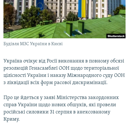
ВІДЕОУРОКИ «ELIFBE»
Русский
СВІДЧЕННЯ ОКУПАЦІЇ
Qırımtatar
УКРАЇНСЬКА ПРОБЛЕМА КРИМУ
ДОЛУЧАЙСЯ!
ІНФОГРАФІКА
Будівля МЗС України в Києві
Україна очікує від Росії виконання в повному обсязі
Усі сайти RFE/RL
резолюцій Генасамблеї ООН щодо територіальної
цілісності України і наказу Міжнародного суду ООН
з ліквідації всіх форм расової дискримінації.
Про це йдеться у заяві Міністерства закордонних
справ України щодо нових обшуків, які провели
російські силовики 31 серпня в анексованому
Криму.