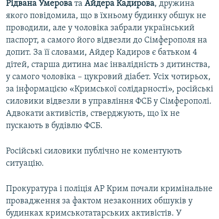
Рідвана Умерова
та
Айдера Кадирова
, дружина
якого повідомила, що в їхньому будинку обшук не
проводили, але у чоловіка забрали український
паспорт, а самого його відвезли до Сімферополя на
допит. За її словами, Айдер Кадиров є батьком 4
дітей, старша дитина має інвалідність з дитинства,
у самого чоловіка – цукровий діабет. Усіх чотирьох,
за інформацією «Кримської солідарності», російські
силовики відвезли в управління ФСБ у Сімферополі.
Адвокати активістів, стверджують, що їх не
пускають в будівлю ФСБ.
Російські силовики публічно не коментують
ситуацію.
Прокуратура і поліція АР Крим почали кримінальне
провадження за фактом незаконних обшуків у
будинках кримськотатарських активістів. У