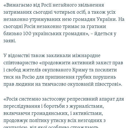
«Вимагаємо від Росії негайного звільнення
затриманих сьогодні чотирьох осіб, а також усіх
незаконно утримуваних нею громадян України. На
сьогодні Росія незаконно тримає за ґратами
близько 100 українських громадян», – йдеться у
заяві.
У відомстві також закликали міжнародне
співтовариство «продовжити активний захист прав
і свобод жителів окупованого Криму та посилити
тиск на Росію для припинення грубих порушень
прав людини на тимчасово окупованій півострові».
«Росія системно застосовує репресивний апарат для
переслідування і боротьби з журналістами,
включаючи громадянських, і активістами,
продовжує політику утиску всіх незгодних з
окупацією, від якої особливо страждають