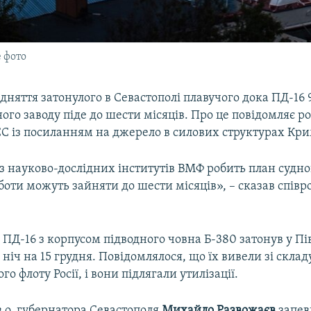
е фото
ідняття затонулого в Севастополі плавучого дока ПД-16 
го заводу піде до шести місяців. Про це повідомляє р
СС із посиланням на джерело в силових структурах Кри
з науково-дослідних інститутів ВМФ робить план судн
боти можуть зайняти до шести місяців», – сказав спів
ПД-16 з корпусом підводного човна Б-380 затонув у Пі
 ніч на 15 грудня. Повідомлялося, що їх вивели зі склад
о флоту Росії, і вони підлягали утилізації.
в.о. губернатора Севастополя
Михайло Развожаєв
запев