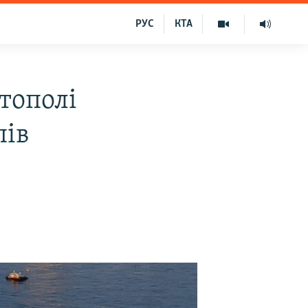
РУС
КТА
тополі
пів