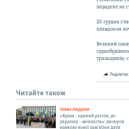
інцидент не с
20 грудня з'я
плавдоком поч
Великий плав
суднобудівном
тральщиків, с
Поділитис
Читайте також
ПРАВА ЛЮДИНИ
«Крим – єдиний регіон, де
українці – меншість»: дискусія
навколо нової пам'ятної дати