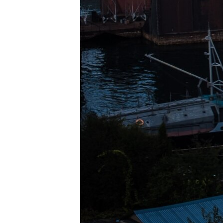
ВІДЕОУРОКИ «ELIFBE»
СВІДЧЕННЯ ОКУПАЦІЇ
УКРАЇНСЬКА ПРОБЛЕМА КРИМУ
ІНФОГРАФІКА