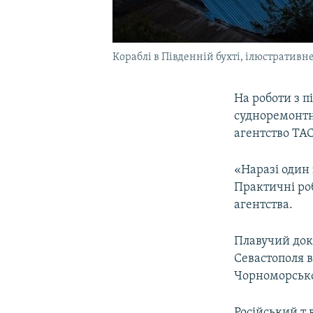
Кораблі в Південній бухті, ілюстративн
На роботи з п
судноремонтно
агентство ТА
«Наразі один 
Практичні ро
агентства.
Плавучий док 
Севастополя в
Чорноморськог
Російський т.