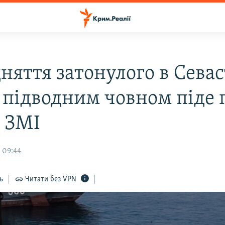
няття затонулого в Севас
з підводним човном піде 
– ЗМІ
 09:44
ь
Читати без VPN