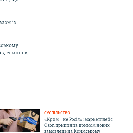
азом із
вському
в, есмінців,
СУСПІЛЬСТВО
«Крим – не Росія»: маркетплейс
Ozon припинив прийом нових
замовлень на Кримському