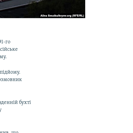
91-го
осійське
му.
опідйому.
розмовник
вденній бухті
у
нив, що