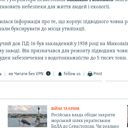
тановить небезпеки для життя людей і екології.
вилася інформація про те, що корпус підводного човна р
али буксирувати до місця утилізації.
учий док ПД-16 був закладений у 1938 році на Миколаї
у заводі. Він призначався для ремонту підводних човні
уден забезпечення з водотоннажністю до 5 тисяч тонн.
ь
Читати без VPN
Follow us
Print
ВІЙНА ТА КРИМ
Російська влада обіцяє закрити
морський шлях українським
БпЛА до Севастополя. Чи реально