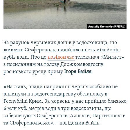
ВІДЕОУРОКИ «ELIFBE»
Русский
СВІДЧЕННЯ ОКУПАЦІЇ
Qırımtatar
УКРАЇНСЬКА ПРОБЛЕМА КРИМУ
ДОЛУЧАЙСЯ!
ІНФОГРАФІКА
За рахунок червневих дощів у водосховища, що
живлять Сімферополь, надійшло шість мільйонів
кубів води. Про це
повідомляє
телеканал «Миллет»
Усі сайти RFE/RL
з посиланням на голову Держкомводгоспу
російського уряду Криму
Ігоря Вайля
.
«На жаль, опади наприкінці червня особливо не
вплинули на водогосподарську обстановку в
Республіці Крим. За червень у нас прийшло близько
6 млн куб. метрів води в три водосховища, що
забезпечують Сімферополь: Аянське, Партизанське
та Сімферопольське», – повідомив Вайль.