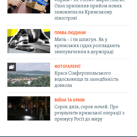
«Крим – не Росія»: маркетплейс
Ozon припинив прийом нових
замовлень на Кримському
півострові
ПРАВА ЛЮДИНИ
Мить – і ти шпигун. Як у
кримських судах розглядають
звинувачення в держзраді
ФОТОГАЛЕРЕЇ
Краса Сімферопольського
водосховища та занедбаність
довкола
ВІЙНА ТА КРИМ
Сорок днів, сорок ночей. Про
результати кримської операції з
примусу Росії до миру