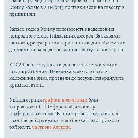
головне русло Дніпра з півостровом. Після анексії
Криму Росією в 2014 році поставки води на півострів
припинили.
Запаси води в Криму поповнюють з водосховищ
природного стоку і підземних джерел. За заявами
екологів, регулярне використання води з підземних
джерел призвело до засолення ґрунту на півострові.
У 2020 році ситуація з водопостачанням в Криму
стала критичною. Невелика кількість опадів і
малосніжна зима призвели до посухи, стверджують
кримські вчені.
З кінця серпня
графіки подачі води
були
запроваджені в Сімферополі, а також у
Сімферопольському і Бахчисарайському районах.
Пізніше це торкнулося Білогірська і Білогірського
району та
частково Алушти
.