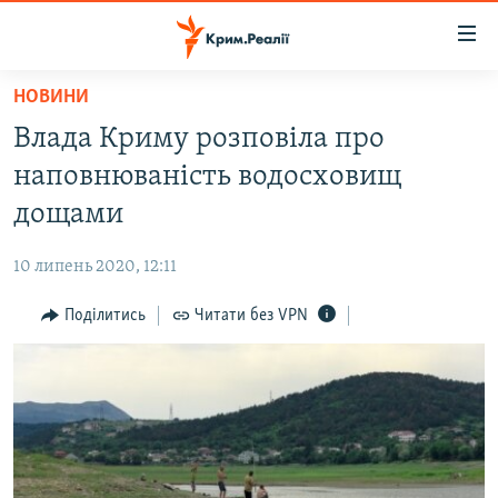
Доступність
посилання
Перейти
НОВИНИ
до
НОВИНИ
Влада Криму розповіла про
основного
ВОДА.КРИМ
матеріалу
наповнюваність водосховищ
ВІДЕО ТА ФОТО
Перейти
дощами
до
ПОЛІТИКА
основної
10 липень 2020, 12:11
БЛОГИ
навігації
Перейти
Поділитись
Читати без VPN
ПОГЛЯД
до
ІНТЕРВ'Ю
пошуку
ВСЕ ЗА ДЕНЬ
СПЕЦПРОЕКТИ
ЯК ОБІЙТИ БЛОКУВАННЯ
ДЕПОРТАЦІЯ