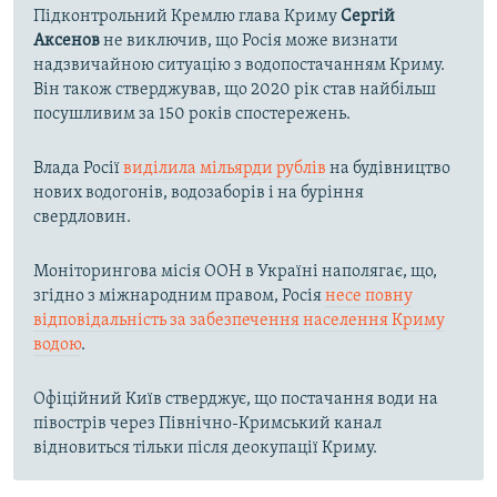
Підконтрольний Кремлю глава Криму
Сергій
Аксенов
не виключив, що Росія може визнати
надзвичайною ситуацію з водопостачанням Криму.
Він також стверджував, що 2020 рік став найбільш
посушливим за 150 років спостережень.
Влада Росії
виділила мільярди рублів
на будівництво
нових водогонів, водозаборів і на буріння
свердловин.
Моніторингова місія ООН в Україні наполягає, що,
згідно з міжнародним правом, Росія
несе повну
відповідальність за забезпечення населення Криму
водою
.
Офіційний Київ стверджує, що постачання води на
півострів через Північно-Кримський канал
відновиться тільки після деокупації Криму.